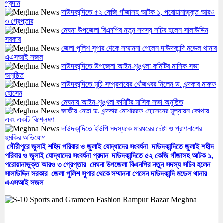
প্রদান
দাউদকান্দিতে ৫২ কেজি গাঁজাসহ আটক ১, পরোয়ানাভুক্ত আরও
৩ গ্রেপ্তার
মেঘনা উপজেলা বিএনপির নতুন সদস্য সচিব হলেন সালাউদ্দিন
সরকার
জেলা পুলিশ সুপার থেকে সম্মাননা পেলেন দাউদকান্দি মডেল থানার
এএসআই সজল
দাউদকান্দিতে উপজেলা আইন-শৃঙ্খলা কমিটির মাসিক সভা
অনুষ্ঠিত
দাউদকান্দিতে মুচি সম্প্রদায়ের খোঁজখবর নিলেন ড. খন্দকার মারুফ
হোসেন
মেঘনায় আইন-শৃঙ্খলা কমিটির মাসিক সভা অনুষ্ঠিত
জাতীয় নেতা ড. খন্দকার মোশাররফ হোসেনের মূল্যায়ন কোথায়
এবং একটি বিশ্লেষণ
দাউদকান্দিতে ইউপি সদস্যকে মারধরের চেষ্টা ও প্রাণনাশের
হুমকির অভিযোগ
গৌরীপুরে জুলাই শহিদ পরিবার ও জুলাই যোদ্ধাদের সংবর্ধনা
দাউদকান্দিতে জুলাই শহীদ
পরিবার ও জুলাই যোদ্ধাদের সংবর্ধনা প্রদান
দাউদকান্দিতে ৫২ কেজি গাঁজাসহ আটক ১,
পরোয়ানাভুক্ত আরও ৩ গ্রেপ্তার
মেঘনা উপজেলা বিএনপির নতুন সদস্য সচিব হলেন
সালাউদ্দিন সরকার
জেলা পুলিশ সুপার থেকে সম্মাননা পেলেন দাউদকান্দি মডেল থানার
এএসআই সজল