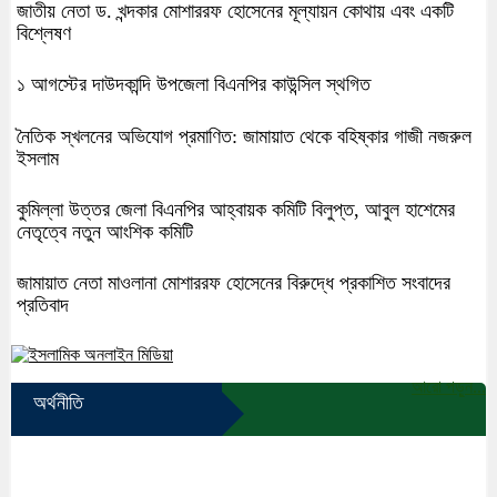
জাতীয় নেতা ড. খন্দকার মোশাররফ হোসেনের মূল্যায়ন কোথায় এবং একটি
বিশ্লেষণ
১ আগস্টের দাউদকান্দি উপজেলা বিএনপির কাউন্সিল স্থগিত
নৈতিক স্খলনের অভিযোগ প্রমাণিত: জামায়াত থেকে বহিষ্কার গাজী নজরুল
ইসলাম
কুমিল্লা উত্তর জেলা বিএনপির আহ্বায়ক কমিটি বিলুপ্ত, আবুল হাশেমের
নেতৃত্বে নতুন আংশিক কমিটি
জামায়াত নেতা মাওলানা মোশাররফ হোসেনের বিরুদ্ধে প্রকাশিত সংবাদের
প্রতিবাদ
আরো পড়ুন...
অর্থনীতি