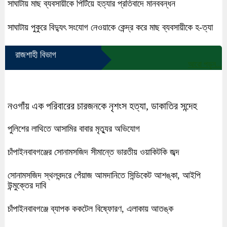
সাঘাটায় মাছ ব্যবসায়ীকে পিটিয়ে হত্যার প্রতিবাদে মানববন্ধন
সাঘাটায় পুকুরে বিদ্যুৎ সংযোগ নেওয়াকে কেন্দ্র করে মাছ ব্যবসায়ীকে হ-ত্যা
রাজশাহী বিভাগ
আরো পড়ুন...
নওগাঁয় এক পরিবারের চারজনকে নৃশংস হত্যা, ডাকাতির সন্দেহ
পুলিশের লাথিতে আসামির বাবার মৃত্যুর অভিযোগ
চাঁপাইনবাবগঞ্জের সোনামসজিদ সীমান্তে ভারতীয় ওয়াকিটকি জব্দ
সোনামসজিদ স্থলবন্দরে পেঁয়াজ আমদানিতে সিন্ডিকেট আশঙ্কা, আইপি
উন্মুক্তের দাবি
চাঁপাইনবাবগঞ্জে ব্যাপক ককটেল বিষ্ফোরণ, এলাকায় আতঙ্ক