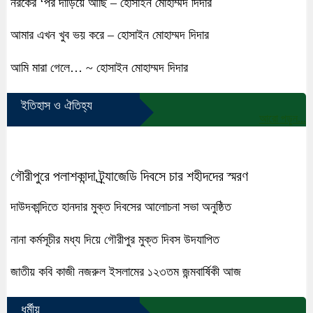
নরকের ‘পর দাঁড়িয়ে আছি – হোসাইন মোহাম্মদ দিদার
আমার এখন খুব ভয় করে – হোসাইন মোহাম্মদ দিদার
আমি মারা গেলে… ~ হোসাইন মোহাম্মদ দিদার
ইতিহাস ও ঐতিহ্য
আরো পড়ুন...
গৌরীপুরে পলাশকান্দা ট্র্র্যাজেডি দিবসে চার শহীদদের স্মরণ
দাউদকান্দিতে হানদার মুক্ত দিবসের আলোচনা সভা অনুষ্ঠিত
নানা কর্মসূচীর মধ্য দিয়ে গৌরীপুর মুক্ত দিবস উদযাপিত
জাতীয় কবি কাজী নজরুল ইসলামের ১২৩তম জন্মবার্ষিকী আজ
ধর্মীয়