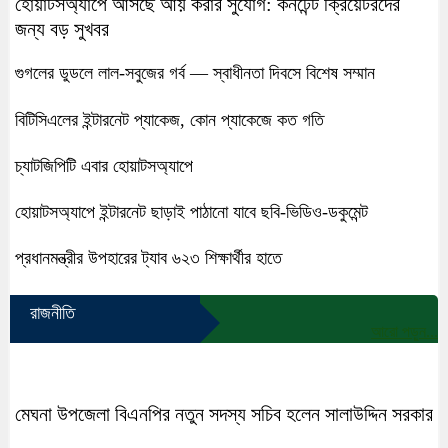
হোয়াটসঅ্যাপে আসছে আয় করার সুযোগ: কনটেন্ট ক্রিয়েটরদের
জন্য বড় সুখবর
গুগলের ডুডলে লাল-সবুজের গর্ব — স্বাধীনতা দিবসে বিশেষ সম্মান
বিটিসিএলের ইন্টারনেট প্যাকেজ, কোন প্যাকেজে কত গতি
চ্যাটজিপিটি এবার হোয়াটসঅ্যাপে
হোয়াটসঅ্যাপে ইন্টারনেট ছাড়াই পাঠানো যাবে ছবি-ভিডিও-ডকুমেন্ট
প্রধানমন্ত্রীর উপহারের ট্যাব ৬২৩ শিক্ষার্থীর হাতে
রাজনীতি
আরো পড়ুন...
মেঘনা উপজেলা বিএনপির নতুন সদস্য সচিব হলেন সালাউদ্দিন সরকার