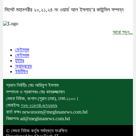
সিলেট মহানগরীর ২০,২১,২৪ নং ওয়ার্ড আল ইসলাহ’র কাউন্সিল সম্পন্ন
আরো পড়ুন...
মেঘনা উপজেলাসহ দেশ ও প্রবাসের সকল সংবাদ সবার আগে জানতে
আমাদের সাথেই থাকুন।
ফেইসবুক
ফেইসবুক
টুইটার
অ্যান্ড্রয়েড
ইউটিউব
প্রধান নির্বাহীঃ মোঃ আরিফুল ইসলাম
সম্পাদক ও প্রকাশকঃ মোঃ কামরুজ্জামান
মেঘনা নিউজ, বংশাল (পুরান ঢাকা), ঢাকা-১১০০।
মোবাইলঃ
+৮৮ ০১৮৩৪-৬৭২৬৯৯
বার্তা কক্ষঃ newsroom@meghnanews.com.bd
বিজ্ঞাপনঃ ad@meghnanews.com.bd
© মেঘনা নিউজ কর্তৃক সর্বস্বত্ব সংরক্ষিত