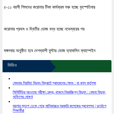
৫-১১ বয়সী শিশুদের করোনার টিকা কার্যক্রম শুরু হচ্ছে বৃহস্পতিবার
করোনার প্রথম ও দ্বিতীয় ডোজ বন্ধ হচ্ছে নভেম্বরের পর
মঙ্গলবার অনুষ্ঠিত হবে দেশব্যাপী বুস্টার ডোজ ভ্যাকসিন ক্যাম্পেইন
ভিডিও
আরো পড়ুন...
মেঘনায় নিয়মিত বিদ্যুৎ বিভ্রাটে গ্রাহকদের ক্ষোভ : যা বলল কর্তৃপক্ষ
সিসিটিভির আওতায় পরীক্ষা কেন্দ্র, থাকবে নিরবচ্ছিন্ন বিদ্যুৎ : মেঘনা বিদ্যুৎ
অফিসের ঘোষণা
ময়লার স্তূপে ঢেকে গেছে মানিকারচর সরকারি কলেজের প্রবেশপথ | দুর্ভোগে
শিক্ষার্থীরা