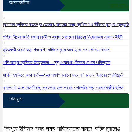
আন্তর্জাতিক
আরো পড়ুন...
ট্রাম্পের হুমকিতে উত্তপ্ত তেহরান, রাস্তায় অস্ত্র প্রশিক্ষণ ও টিভিতে যুদ্ধের প্রস্তুতি
পশ্চিম তীরের বসতি স্থাপনকারী ও হামাস নেতাদের বিরুদ্ধে নিষেধাজ্ঞায় একমত ইইউ
মুখ্যমন্ত্রী হয়েই কড়া পদক্ষেপ, তামিলনাড়ুতে বন্ধ হচ্ছে ৭১৭ মদের দোকান
পানি বন্ধের হুমকিতে উত্তেজনা—‘যুদ্ধ ঘোষণা’ হিসেবে দেখবে পাকিস্তান
মার্কিন হুমকিতে কড়া বার্তা—‘আত্মসমর্পণ করানো যাবে না’ বললেন ইরানের প্রেসিডেন্ট
বুদাপেস্টে এলে নেতানিয়াহু গ্রেফতার হতে পারেন : হাঙ্গেরির নতুন প্রধানমন্ত্রীর ইঙ্গিত
খেলাধুলা
মিরপুরে ইতিহাস গড়ার লক্ষ্য পাকিস্তানের সামনে, কঠিন চ্যালেঞ্জ