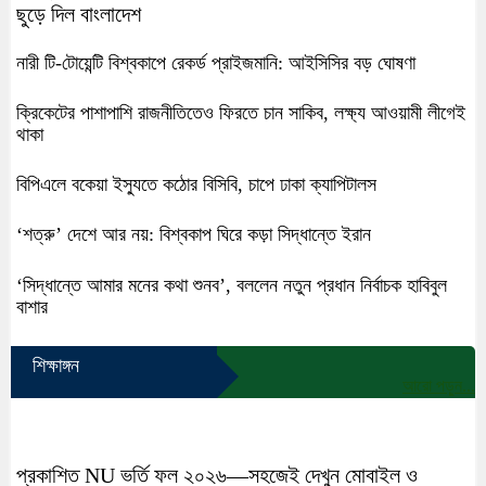
ছুড়ে দিল বাংলাদেশ
নারী টি-টোয়েন্টি বিশ্বকাপে রেকর্ড প্রাইজমানি: আইসিসির বড় ঘোষণা
ক্রিকেটের পাশাপাশি রাজনীতিতেও ফিরতে চান সাকিব, লক্ষ্য আওয়ামী লীগেই
থাকা
বিপিএলে বকেয়া ইস্যুতে কঠোর বিসিবি, চাপে ঢাকা ক্যাপিটালস
‘শত্রু’ দেশে আর নয়: বিশ্বকাপ ঘিরে কড়া সিদ্ধান্তে ইরান
‘সিদ্ধান্তে আমার মনের কথা শুনব’, বললেন নতুন প্রধান নির্বাচক হাবিবুল
বাশার
শিক্ষাঙ্গন
আরো পড়ুন...
প্রকাশিত NU ভর্তি ফল ২০২৬—সহজেই দেখুন মোবাইল ও