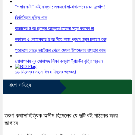
“গলার কাটা” এই রাস্তা : লক্ষনখোলা-রাধানগরে চরম দুর্ভোগ!
ফিলিস্তিন মুক্তি পাক
বাচ্চাদের উপর জু*লুম আল্লাহ তায়ালা সহ্য করবেন না
নড়াইল ও লোহাগড়ার উপর দিয়ে আজ প্রথম ট্রেন চলাচল শুরু
পুরোদমে চলছে ভাটেরচর থেকে মেঘনা উপজেলার রাস্তার কাজ
লোহাগড়ায় নূর মোহাম্মদ শিক্ষা কল্যাণ ট্রাস্টের বৃত্তি প্রদান
১৬ ডিসেম্বর মহান বিজয় দিবসের শুভেচ্ছা
বাংলা সাহিত্য
তরুণ কথাসাহিত্যিক অসীম হিমেলের যে দুটি বই পাঠকের হৃদয়
জাগাবে