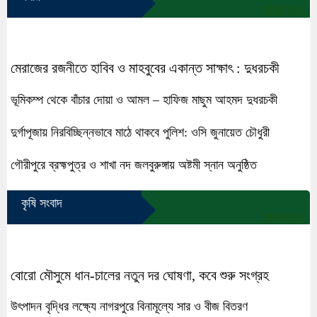
আরো পড়ুন...
মেরাজের রজনীতে হাবিব ও মাহবুবের একান্ত সাক্ষাৎ : দুধরচকী
ভূমিকম্প থেকে বাঁচার দোয়া ও আমল – হাফিজ মাছুম আহমদ দুধরচকী
দুর্গাপূজায় নিরবিচ্ছিন্নভাবে মাঠে থাকবে পুলিশ: ওসি জুনায়েত চৌধুরী
গৌরীপুরে ব্রহ্মপুত্র ও শাখা নদ জলবুরুঙ্গায় অষ্টমী স্নান অনুষ্ঠিত
কৃষি সংবাদ
আরো পড়ুন...
বোরো মৌসুমে ধান-চালের নতুন দর ঘোষণা, কবে শুরু সংগ্রহ
উৎপাদন বৃদ্ধির লক্ষ্যে নাগরপুরে বিনামূল্যে সার ও বীজ বিতরণ