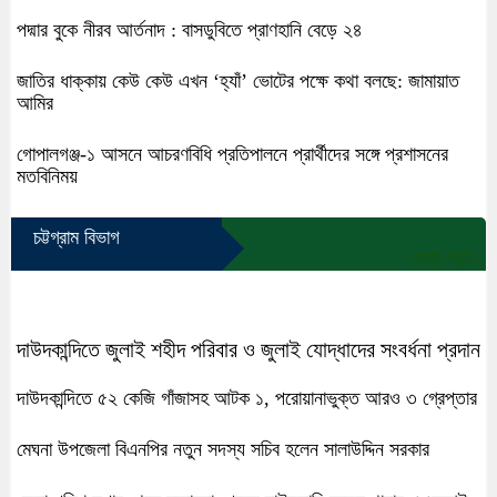
পদ্মার বুকে নীরব আর্তনাদ : বাসডুবিতে প্রাণহানি বেড়ে ২৪
জাতির ধাক্কায় কেউ কেউ এখন ‘হ্যাঁ’ ভোটের পক্ষে কথা বলছে: জামায়াত
আমির
গোপালগঞ্জ-১ আসনে আচরণবিধি প্রতিপালনে প্রার্থীদের সঙ্গে প্রশাসনের
মতবিনিময়
চট্টগ্রাম বিভাগ
আরো পড়ুন...
দাউদকান্দিতে জুলাই শহীদ পরিবার ও জুলাই যোদ্ধাদের সংবর্ধনা প্রদান
দাউদকান্দিতে ৫২ কেজি গাঁজাসহ আটক ১, পরোয়ানাভুক্ত আরও ৩ গ্রেপ্তার
মেঘনা উপজেলা বিএনপির নতুন সদস্য সচিব হলেন সালাউদ্দিন সরকার