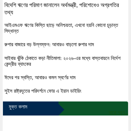
বিদেশি ঋণের পরিমাণ জানালেন অর্থমন্ত্রী, পরিশোধেও অগ্রগতির
তথ্য
আইএমএফ ঋণের কিস্তি ছাড়ে অনিশ্চয়তা, এখনো হয়নি কোনো চূড়ান্ত
সিদ্ধান্ত
রুপার বাজারে বড় উল্লম্ফন: আবারও বাড়লো রুপার দাম
সাইবার ঝুঁকি ঠেকাতে কড়া নীতিমালা: ২০২৬-এর মধ্যে বাস্তবায়নে নির্দেশ
কেন্দ্রীয় ব্যাংকের
ঈদের পর স্বস্তি, আবারও কমল স্বর্ণের দাম
সুইস রাষ্ট্রদূতের পরিদর্শনে ফোর এ ইয়ান ডাইয়িং
মুক্ত কলাম
আরো পড়ুন...