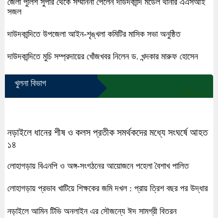
জেলা পুলিশ সুপার থেকে সম্মাননা পেলেন দাউদকান্দি মডেল থানার এএসআই
সজল
দাউদকান্দিতে উপজেলা আইন-শৃঙ্খলা কমিটির মাসিক সভা অনুষ্ঠিত
দাউদকান্দিতে মুচি সম্প্রদায়ের খোঁজখবর নিলেন ড. খন্দকার মারুফ হোসেন
খুলনা বিভাগ
আরো পড়ুন...
নড়াইলে ধানের শীষ ও কলস প্রতীক সমর্থকদের মধ্যে সংঘর্ষে আহত
১৪
লোহাগড়ায় বিএনপি ও অঙ্গ-সংগঠনের আয়োজনে পহেলা বৈশাখ পালিত
লোহাগড়ায় প্রভাব খাটিয়ে শিক্ষকের জমি দখল : প্রায় ত্রিশ বছর পর উদ্ধার
নড়াইলে আমিন টিভি অনলাইন এর সৌজন্যে ঈদ সামগ্রী বিতরন