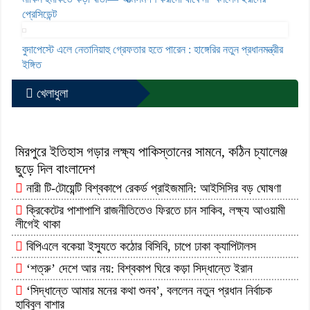
প্রেসিডেন্ট
বুদাপেস্টে এলে নেতানিয়াহু গ্রেফতার হতে পারেন : হাঙ্গেরির নতুন প্রধানমন্ত্রীর
ইঙ্গিত
খেলাধুলা
মিরপুরে ইতিহাস গড়ার লক্ষ্য পাকিস্তানের সামনে, কঠিন চ্যালেঞ্জ
ছুড়ে দিল বাংলাদেশ
নারী টি-টোয়েন্টি বিশ্বকাপে রেকর্ড প্রাইজমানি: আইসিসির বড় ঘোষণা
ক্রিকেটের পাশাপাশি রাজনীতিতেও ফিরতে চান সাকিব, লক্ষ্য আওয়ামী
লীগেই থাকা
বিপিএলে বকেয়া ইস্যুতে কঠোর বিসিবি, চাপে ঢাকা ক্যাপিটালস
‘শত্রু’ দেশে আর নয়: বিশ্বকাপ ঘিরে কড়া সিদ্ধান্তে ইরান
‘সিদ্ধান্তে আমার মনের কথা শুনব’, বললেন নতুন প্রধান নির্বাচক
হাবিবুল বাশার