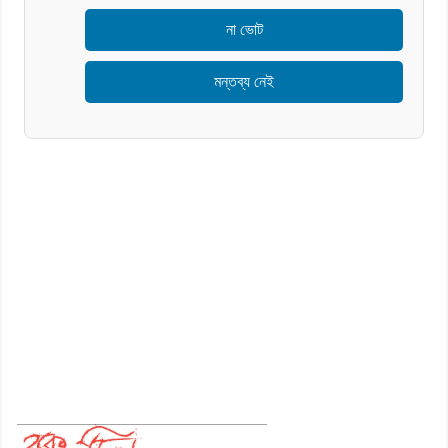
না ভোট
মন্তব্য নেই