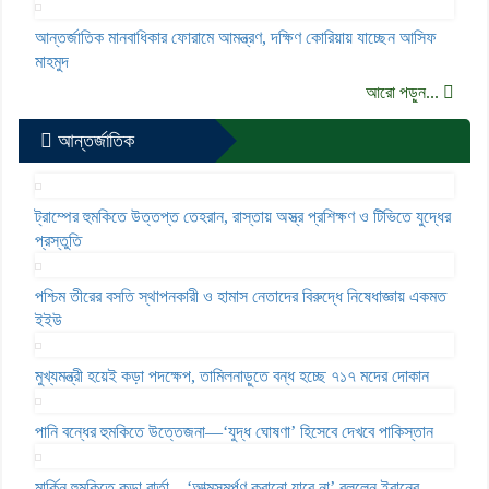
আন্তর্জাতিক মানবাধিকার ফোরামে আমন্ত্রণ, দক্ষিণ কোরিয়ায় যাচ্ছেন আসিফ
মাহমুদ
আরো পড়ুন...
আন্তর্জাতিক
ট্রাম্পের হুমকিতে উত্তপ্ত তেহরান, রাস্তায় অস্ত্র প্রশিক্ষণ ও টিভিতে যুদ্ধের
প্রস্তুতি
পশ্চিম তীরের বসতি স্থাপনকারী ও হামাস নেতাদের বিরুদ্ধে নিষেধাজ্ঞায় একমত
ইইউ
মুখ্যমন্ত্রী হয়েই কড়া পদক্ষেপ, তামিলনাড়ুতে বন্ধ হচ্ছে ৭১৭ মদের দোকান
পানি বন্ধের হুমকিতে উত্তেজনা—‘যুদ্ধ ঘোষণা’ হিসেবে দেখবে পাকিস্তান
মার্কিন হুমকিতে কড়া বার্তা—‘আত্মসমর্পণ করানো যাবে না’ বললেন ইরানের