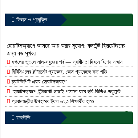
বিজ্ঞান ও প্রযুক্তি
হোয়াটসঅ্যাপে আসছে আয় করার সুযোগ: কনটেন্ট ক্রিয়েটরদের
জন্য বড় সুখবর
গুগলের ডুডলে লাল-সবুজের গর্ব — স্বাধীনতা দিবসে বিশেষ সম্মান
বিটিসিএলের ইন্টারনেট প্যাকেজ, কোন প্যাকেজে কত গতি
চ্যাটজিপিটি এবার হোয়াটসঅ্যাপে
হোয়াটসঅ্যাপে ইন্টারনেট ছাড়াই পাঠানো যাবে ছবি-ভিডিও-ডকুমেন্ট
প্রধানমন্ত্রীর উপহারের ট্যাব ৬২৩ শিক্ষার্থীর হাতে
আরো পড়ুন...
রাজনীতি