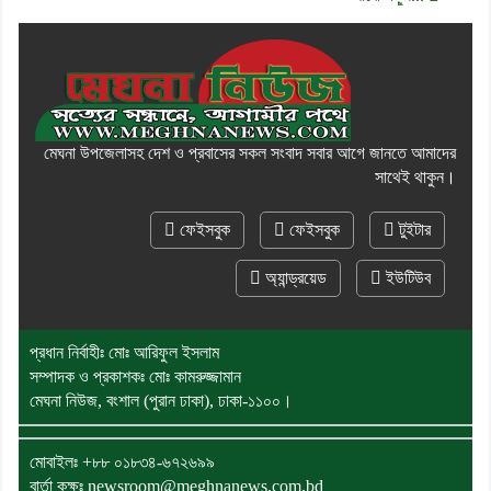
মেঘনা উপজেলাসহ দেশ ও প্রবাসের সকল সংবাদ সবার আগে জানতে আমাদের
সাথেই থাকুন।
ফেইসবুক
ফেইসবুক
টুইটার
অ্যান্ড্রয়েড
ইউটিউব
প্রধান নির্বাহীঃ মোঃ আরিফুল ইসলাম
সম্পাদক ও প্রকাশকঃ মোঃ কামরুজ্জামান
মেঘনা নিউজ, বংশাল (পুরান ঢাকা), ঢাকা-১১০০।
মোবাইলঃ
+৮৮ ০১৮৩৪-৬৭২৬৯৯
বার্তা কক্ষঃ newsroom@meghnanews.com.bd