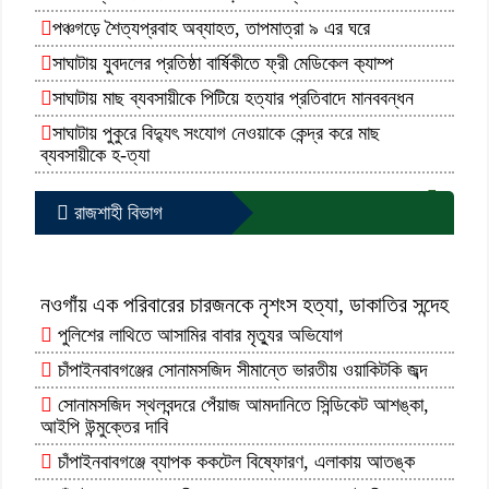
পঞ্চগড়ে শৈত্যপ্রবাহ অব্যাহত, তাপমাত্রা ৯ এর ঘরে
সাঘাটায় যুবদলের প্রতিষ্ঠা বার্ষিকীতে ফ্রী মেডিকেল ক‍্যাম্প
সাঘাটায় মাছ ব্যবসায়ীকে পিটিয়ে হত্যার প্রতিবাদে মানববন্ধন
সাঘাটায় পুকুরে বিদ্যুৎ সংযোগ নেওয়াকে কেন্দ্র করে মাছ
ব্যবসায়ীকে হ-ত্যা
আরো পড়ুন...
রাজশাহী বিভাগ
নওগাঁয় এক পরিবারের চারজনকে নৃশংস হত্যা, ডাকাতির সন্দেহ
পুলিশের লাথিতে আসামির বাবার মৃত্যুর অভিযোগ
চাঁপাইনবাবগঞ্জের সোনামসজিদ সীমান্তে ভারতীয় ওয়াকিটকি জব্দ
সোনামসজিদ স্থলবন্দরে পেঁয়াজ আমদানিতে সিন্ডিকেট আশঙ্কা,
আইপি উন্মুক্তের দাবি
চাঁপাইনবাবগঞ্জে ব্যাপক ককটেল বিষ্ফোরণ, এলাকায় আতঙ্ক