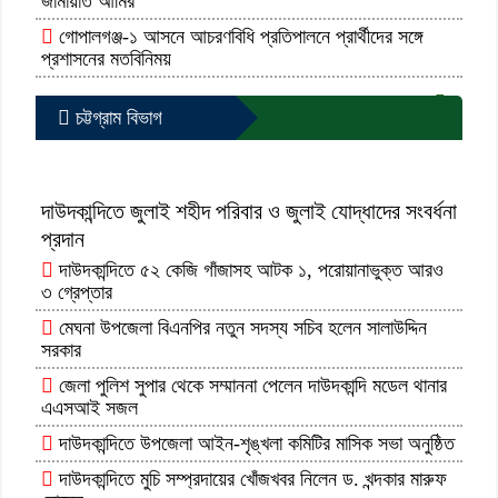
জামায়াত আমির
গোপালগঞ্জ-১ আসনে আচরণবিধি প্রতিপালনে প্রার্থীদের সঙ্গে
প্রশাসনের মতবিনিময়
আরো পড়ুন...
চট্টগ্রাম বিভাগ
দাউদকান্দিতে জুলাই শহীদ পরিবার ও জুলাই যোদ্ধাদের সংবর্ধনা
প্রদান
দাউদকান্দিতে ৫২ কেজি গাঁজাসহ আটক ১, পরোয়ানাভুক্ত আরও
৩ গ্রেপ্তার
মেঘনা উপজেলা বিএনপির নতুন সদস্য সচিব হলেন সালাউদ্দিন
সরকার
জেলা পুলিশ সুপার থেকে সম্মাননা পেলেন দাউদকান্দি মডেল থানার
এএসআই সজল
দাউদকান্দিতে উপজেলা আইন-শৃঙ্খলা কমিটির মাসিক সভা অনুষ্ঠিত
দাউদকান্দিতে মুচি সম্প্রদায়ের খোঁজখবর নিলেন ড. খন্দকার মারুফ