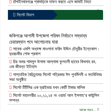
চাঁপাইনবাবগঞ্জে শ্বাশুড়িকে দাফন করতে এসে জামাই নিহত
আরো পড়ুন...
সিলেট বিভাগ
জকিগঞ্জে আগামী উপজেলা পরিষদ নির্বাচনে সম্ভাব্য
চেয়ারম্যান পদে আলোচনায় যারা
সাবেক এমপি অধ্যক্ষ মাওলানা ফরিদ উদ্দিন চৌধুরীর ইন্তেকাল :
দুধরচকীর শোক প্রকাশ
চির অমর শামসুল উলামা আল্লামা ফুলতলী ছাহেব কিবলাহ রহ.
এক জীবন্ত ইতিহাস
সাপ্তাহিক বৈচিত্র্যময় সিলেট পত্রিকার ঈদ পুনর্মিলনী ও মতবিনিময়
সভা অনুষ্ঠিত
সিলেট টিটিসির এক ড্রাইভার যখন কোটি টাকার মালিক
সিলেট মহানগরীর ২০,২১,২৪ নং ওয়ার্ড আল ইসলাহ’র কাউন্সিল
সম্পন্ন
আরো পড়ুন...