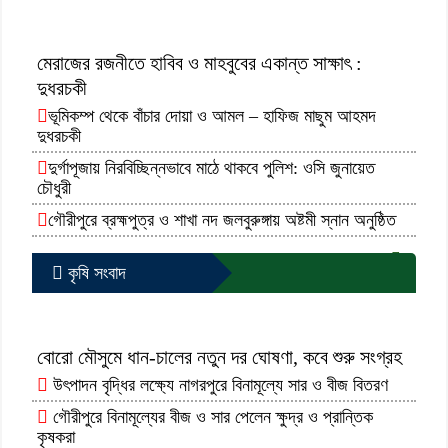
মেরাজের রজনীতে হাবিব ও মাহবুবের একান্ত সাক্ষাৎ :
দুধরচকী
ভূমিকম্প থেকে বাঁচার দোয়া ও আমল – হাফিজ মাছুম আহমদ
দুধরচকী
দুর্গাপূজায় নিরবিচ্ছিন্নভাবে মাঠে থাকবে পুলিশ: ওসি জুনায়েত
চৌধুরী
গৌরীপুরে ব্রহ্মপুত্র ও শাখা নদ জলবুরুঙ্গায় অষ্টমী স্নান অনুষ্ঠিত
আরো পড়ুন...
কৃষি সংবাদ
বোরো মৌসুমে ধান-চালের নতুন দর ঘোষণা, কবে শুরু সংগ্রহ
উৎপাদন বৃদ্ধির লক্ষ্যে নাগরপুরে বিনামূল্যে সার ও বীজ বিতরণ
গৌরীপুরে বিনামূল্যের বীজ ও সার পেলেন ক্ষুদ্র ও প্রান্তিক
কৃষকরা