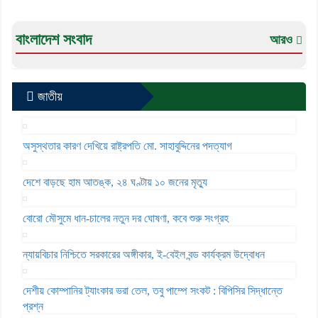
বাংলাদেশ সংবাদ
আরও
জাতীয়
অসুস্থতার কারণ দেখিয়ে রাষ্ট্রপতি মো. সাহাবুদ্দিনের পদত্যাগ
দেশে বাড়ছে হাম আতঙ্ক, ২৪ ঘণ্টায় ১০ জনের মৃত্যু
বোরো মৌসুমে ধান-চালের নতুন দর ঘোষণা, কবে শুরু সংগ্রহ
ন্যায়বিচার নিশ্চিতে সরকারের অঙ্গীকার, ই-বেইল বন্ড কার্যক্রম উদ্বোধন
দেশীয় কোম্পানির ট্যাংকার ভরা তেল, তবু পাম্পে সংকট : বিপিসির সিদ্ধান্তে
প্রশ্ন