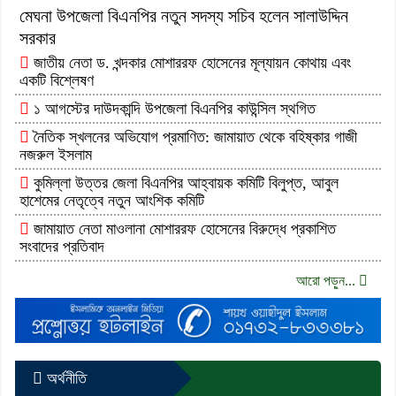
মেঘনা উপজেলা বিএনপির নতুন সদস্য সচিব হলেন সালাউদ্দিন
সরকার
জাতীয় নেতা ড. খন্দকার মোশাররফ হোসেনের মূল্যায়ন কোথায় এবং
একটি বিশ্লেষণ
১ আগস্টের দাউদকান্দি উপজেলা বিএনপির কাউন্সিল স্থগিত
নৈতিক স্খলনের অভিযোগ প্রমাণিত: জামায়াত থেকে বহিষ্কার গাজী
নজরুল ইসলাম
কুমিল্লা উত্তর জেলা বিএনপির আহ্বায়ক কমিটি বিলুপ্ত, আবুল
হাশেমের নেতৃত্বে নতুন আংশিক কমিটি
জামায়াত নেতা মাওলানা মোশাররফ হোসেনের বিরুদ্ধে প্রকাশিত
সংবাদের প্রতিবাদ
আরো পড়ুন...
অর্থনীতি