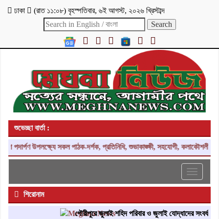
ঢাকা
(
রাত ১১:০৮
)
বৃহস্পতিবার
,
৬ই আগস্ট, ২০২৬ খ্রিস্টাব্দ
শুভেচ্ছা বার্তা :
পলক্ষ্যে সকল পাঠক-দর্শক, প্রতিনিধি, শুভাকাঙ্ক্ষী, সহযোগী, কলাকৌশলীসহ দেশ ও প্রবা
Toggle
navigati
শিরোনাম
গৌরীপুরে জুলাই শহিদ পরিবার ও জুলাই যোদ্ধাদের সংবর্ধনা