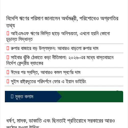
বিদেশি ঋণের পরিমাণ জানালেন অর্থমন্ত্রী, পরিশোধেও অগ্রগতির
তথ্য
আইএমএফ ঋণের কিস্তি ছাড়ে অনিশ্চয়তা, এখনো হয়নি কোনো
চূড়ান্ত সিদ্ধান্ত
রুপার বাজারে বড় উল্লম্ফন: আবারও বাড়লো রুপার দাম
সাইবার ঝুঁকি ঠেকাতে কড়া নীতিমালা: ২০২৬-এর মধ্যে বাস্তবায়নে
নির্দেশ কেন্দ্রীয় ব্যাংকের
ঈদের পর স্বস্তি, আবারও কমল স্বর্ণের দাম
সুইস রাষ্ট্রদূতের পরিদর্শনে ফোর এ ইয়ান ডাইয়িং
আরো পড়ুন...
মুক্ত কলাম
ধর্ষণ, মাদক, ডাকাতি এবং ছিনতাই প্রতিরোধে সরকারের আরও
কঠোর হওয়া উচিত