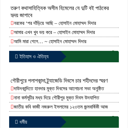
তরুণ কথাসাহিত্যিক অসীম হিমেলের যে দুটি বই পাঠকের
হৃদয় জাগাবে
নরকের ‘পর দাঁড়িয়ে আছি – হোসাইন মোহাম্মদ দিদার
আমার এখন খুব ভয় করে – হোসাইন মোহাম্মদ দিদার
আমি মারা গেলে… ~ হোসাইন মোহাম্মদ দিদার
আরো পড়ুন...
ইতিহাস ও ঐতিহ্য
গৌরীপুরে পলাশকান্দা ট্র্র্যাজেডি দিবসে চার শহীদদের স্মরণ
দাউদকান্দিতে হানদার মুক্ত দিবসের আলোচনা সভা অনুষ্ঠিত
নানা কর্মসূচীর মধ্য দিয়ে গৌরীপুর মুক্ত দিবস উদযাপিত
জাতীয় কবি কাজী নজরুল ইসলামের ১২৩তম জন্মবার্ষিকী আজ
আরো পড়ুন...
ধর্মীয়