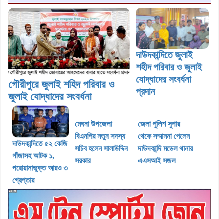
দাউদকান্দিতে জুলাই
শহীদ পরিবার ও জুলাই
যোদ্ধাদের সংবর্ধনা
গৌরীপুরে জুলাই শহিদ পরিবার ও
প্রদান
জুলাই যোদ্ধাদের সংবর্ধনা
মেঘনা উপজেলা
জেলা পুলিশ সুপার
বিএনপির নতুন সদস্য
থেকে সম্মাননা পেলেন
দাউদকান্দিতে ৫২ কেজি
সচিব হলেন সালাউদ্দিন
দাউদকান্দি মডেল থানার
গাঁজাসহ আটক ১,
সরকার
এএসআই সজল
পরোয়ানাভুক্ত আরও ৩
গ্রেপ্তার