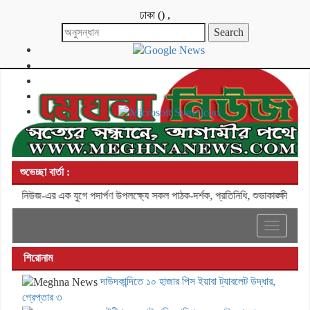
ঢাকা
(
)
,
শুভেচ্ছা বার্তা :
া নিউজ-এর এক যুগে পদার্পণ উপলক্ষ্যে সকল পাঠক-দর্শক, প্রতিনিধি, শুভাকাঙ্ক্ষী, সহয
Toggle
navigati
শিরোনাম
দাউদকান্দিতে ১০ হাজার পিস ইয়াবা ট্যাবলেট উদ্ধার,
গ্রেপ্তার ৩