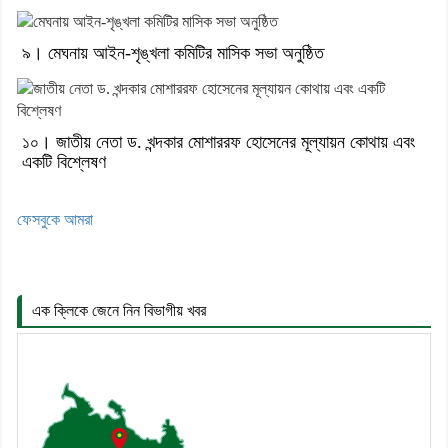
৯। মেঘনায় আইন-শৃঙ্খলা কমিটির মাসিক সভা অনুষ্ঠিত
১০। জাতীয় নেতা ড. খন্দকার মোশাররফ হোসেনের মূল্যায়ন কোথায় এবং
একটি বিশ্লেষণ
ফেসবুকে আমরা
এক ক্লিকে জেনে নিন বিভাগীয় খবর