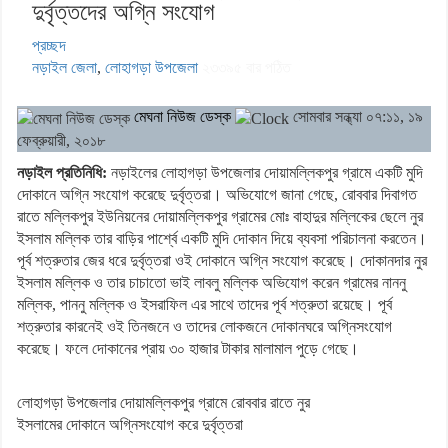
দুর্বৃত্তদের অগ্নি সংযোগ
প্রচ্ছদ
নড়াইল জেলা
,
লোহাগড়া উপজেলা
২৩৩৯৫
বার পঠিত
মেঘনা নিউজ ডেস্ক
সোমবার সন্ধ্যা ০৭:১১, ১৯
ফেব্রুয়ারী, ২০১৮
নড়াইল প্রতিনিধি:
নড়াইলের লোহাগড়া উপজেলার দোয়ামল্লিকপুর গ্রামে একটি মুদি
দোকানে অগ্নি সংযোগ করেছে দুর্বৃত্তরা। অভিযোগে জানা গেছে, রোববার দিবাগত
রাতে মল্লিকপুর ইউনিয়নের দোয়ামল্লিকপুর গ্রামের মোঃ বাহাদুর মল্লিকের ছেলে নুর
ইসলাম মল্লিক তার বাড়ির পার্শ্বে একটি মুদি দোকান দিয়ে ব্যবসা পরিচালনা করতেন।
পূর্ব শত্রুতার জের ধরে দুর্বৃত্তরা ওই দোকানে অগ্নি সংযোগ করেছে। দোকানদার নুর
ইসলাম মল্লিক ও তার চাচাতো ভাই লাবলু মল্লিক অভিযোগ করেন গ্রামের নাননু
মল্লিক, পাননু মল্লিক ও ইসরাফিল এর সাথে তাদের পূর্ব শত্রুতা রয়েছে। পূর্ব
শত্রুতার কারনেই ওই তিনজনে ও তাদের লোকজনে দোকানঘরে অগ্নিসংযোগ
করেছে। ফলে দোকানের প্রায় ৩০ হাজার টাকার মালামাল পুড়ে গেছে।
লোহাগড়া উপজেলার দোয়ামল্লিকপুর গ্রামে রোববার রাতে নুর
ইসলামের দোকানে অগ্নিসংযোগ করে দুর্বৃত্তরা