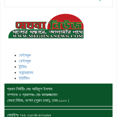
মেঘনা উপজেলাসহ দেশ ও প্রবাসের সকল সংবাদ সবার আগে জানতে আমাদের
সাথেই থাকুন।
ফেইসবুক
ফেইসবুক
টুইটার
অ্যান্ড্রয়েড
ইউটিউব
প্রধান নির্বাহীঃ মোঃ আরিফুল ইসলাম
সম্পাদক ও প্রকাশকঃ মোঃ কামরুজ্জামান
মেঘনা নিউজ, বংশাল (পুরান ঢাকা), ঢাকা-১১০০।
মোবাইলঃ
+৮৮ ০১৮৩৪-৬৭২৬৯৯