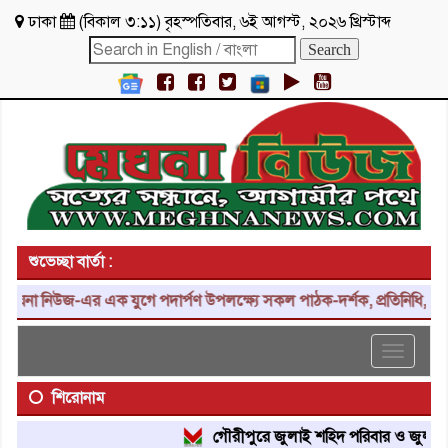
ঢাকা
(
বিকাল ৩:১১
)
বৃহস্পতিবার
,
৬ই আগস্ট, ২০২৬ খ্রিস্টাব্দ
শুভেচ্ছা বার্তা :
া নিউজ-এর এক যুগে পদার্পণ উপলক্ষ্যে সকল পাঠক-দর্শক, প্রতিনিধি, শুভাকা
Toggle
navigat
শিরোনাম
গৌরীপুরে জুলাই শহিদ পরিবার ও জুলাই যোদ্