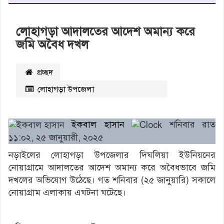
লোহাগড়া আদালতের আদেশ অমান্য করে
জমি অবৈধ দখল
প্রচ্ছদ
লোহাগড়া উপজেলা
২৩৮১
বার পঠিত
ইকবাল হাসান
শনিবার রাত
১১:০২, ২৫ জানুয়ারী, ২০২৫
নড়াইলের লোহাগড়া উপজেলার দিঘলিয়া ইউনিয়নের
নোয়াগ্রামে আদালতের আদেশ অমান্য করে অবৈধভাবে জমি
দখলের অভিযোগ উঠেছে। গত শনিবার (২৫ জানুয়ারি) সকালে
নোয়াগ্রাম এলাকায় এঘটনা ঘটেছে।