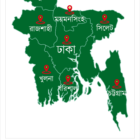
খোঁজখবর নিলেন ড. খন্দকার মারুফ
হোসেন
৮। মেঘনায় আইন-শৃঙ্খলা কমিটির
মাসিক সভা অনুষ্ঠিত
৯। জাতীয় নেতা ড. খন্দকার
মোশাররফ হোসেনের মূল্যায়ন কোথায়
এবং একটি বিশ্লেষণ
১০। দাউদকান্দিতে ইউপি সদস্যকে
মারধরের চেষ্টা ও প্রাণনাশের হুমকির
অভিযোগ