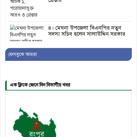
৪। মেঘনা উপজেলা বিএনপির নতুন
সদস্য সচিব হলেন সালাউদ্দিন সরকার
ফেসবুকে আমরা
৫। জেলা পুলিশ সুপার থেকে সম্মাননা
পেলেন দাউদকান্দি মডেল থানার
এএসআই সজল
এক ক্লিকে জেনে নিন বিভাগীয় খবর
৬। দাউদকান্দিতে উপজেলা আইন-
শৃঙ্খলা কমিটির মাসিক সভা অনুষ্ঠিত
৭। দাউদকান্দিতে মুচি সম্প্রদায়ের