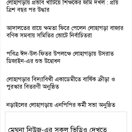
লোহাগড়ায় প্রভাব খাটিয়ে শিক্ষকের জমি দখল : প্রায়
ত্রিশ বছর পর উদ্ধার
আদালতের রায়ে ক্ষমতা ফিরে পেলেন লোহাগড়া বাজার
বণিক সমবায় সমিতির ভোটে নির্বাচিতরা
পবিত্র ঈদ-উল-ফিতর উপলক্ষে লোহাগড়ায় উসরাত
ডিজাইন-এর শুভ উদ্বোধন
লোহাগড়ার বিদ্যাবিথী একাডেমীতে বার্ষিক ক্রীড়া ও
পুরস্কার বিতরণী অনুষ্ঠিত
নড়াইলের লোহাগড়ায় এনপিপির কর্মী সভা অনুষ্ঠিত
মেঘনা নিউজ-এর সকল ভিডিও দেখতে