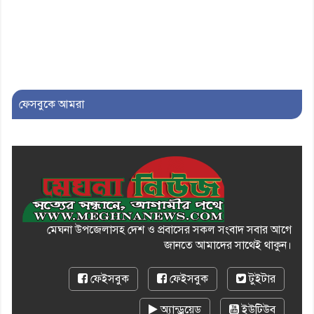
৯। জাতীয় নেতা ড. খন্দকার
মোশাররফ হোসেনের মূল্যায়ন কোথায়
এবং একটি বিশ্লেষণ
১০। দাউদকান্দিতে ইউপি সদস্যকে
মারধরের চেষ্টা ও প্রাণনাশের হুমকির
ফেসবুকে আমরা
অভিযোগ
মেঘনা উপজেলাসহ দেশ ও প্রবাসের সকল সংবাদ সবার আগে
জানতে আমাদের সাথেই থাকুন।
ফেইসবুক
ফেইসবুক
টুইটার
অ্যান্ড্রয়েড
ইউটিউব