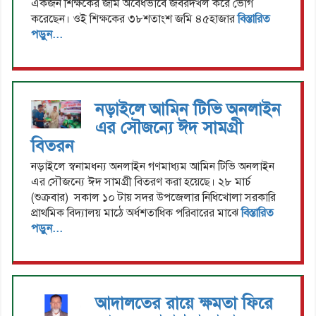
একজন শিক্ষকের জমি অবৈধভাবে জবরদখল করে ভোগ
করেছেন। ওই শিক্ষকের ৩৮শতাংশ জমি ৪৫হাজার
বিস্তারিত
পড়ুন...
নড়াইলে আমিন টিভি অনলাইন
এর সৌজন্যে ঈদ সামগ্রী
বিতরন
নড়াইলে স্বনামধন্য অনলাইন গণমাধ্যম আমিন টিভি অনলাইন
এর সৌজন্যে ঈদ সামগ্রী বিতরণ করা হয়েছে। ২৮ মার্চ
(শুক্রবার) সকাল ১০ টায় সদর উপজেলার নিধিখোলা সরকারি
প্রাথমিক বিদ্যালয় মাঠে অর্ধশতাধিক পরিবারের মাঝে
বিস্তারিত
পড়ুন...
আদালতের রায়ে ক্ষমতা ফিরে