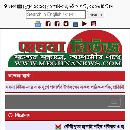
ঢাকা
(
দুপুর ১২:১২
)
বৃহস্পতিবার
,
৬ই আগস্ট, ২০২৬ খ্রিস্টাব্দ
শুভেচ্ছা বার্তা :
েঘনা নিউজ-এর এক যুগে পদার্পণ উপলক্ষ্যে সকল পাঠক-দর্শক, প্রতিনিধি, শুভ
Toggle
navigat
শিরোনাম
গৌরীপুরে জুলাই শহিদ পরিবার ও জুলাই যো