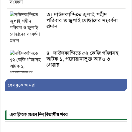
৩। দাউদকান্দিতে জুলাই শহীদ
পরিবার ও জুলাই যোদ্ধাদের সংবর্ধনা
প্রদান
৪। দাউদকান্দিতে ৫২ কেজি গাঁজাসহ
আটক ১, পরোয়ানাভুক্ত আরও ৩
গ্রেপ্তার
ফেসবুকে আমরা
৫। মেঘনা উপজেলা বিএনপির নতুন
সদস্য সচিব হলেন সালাউদ্দিন সরকার
এক ক্লিকে জেনে নিন বিভাগীয় খবর
৬। জেলা পুলিশ সুপার থেকে সম্মাননা
পেলেন দাউদকান্দি মডেল থানার