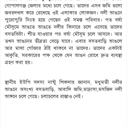
গোপালগঞ্জ জেলার মধ্যে চলে গেছে। তাদের এসব জমি গুলো
জবরদখল করে রেখেছে ওই এলাকার লোকজন। নদী ভাঙনে
পুরোপুরি নিঃস্ব হয়ে গেছেন ওই সমস্ত পরিবার। গত বর্ষা
মৌসুমে ভাঙতে ভাঙতে নদীর কিনারে চলে এসেছে তাদের
বসতভিটা। শীত যাওয়ার পর বর্ষা মৌসুম চলে আসবে। আর
তখন ভাঙনের তীব্রতা বেড়ে যাবে। এবার বসতবাড়ি ভাঙলে
আর মাথা গোঁজার ঠাঁই থাকবে না তাদের। তাদের একটাই
আকুতি, সরকারের পক্ষ থেকে যেন ভাঙন রোধে দ্রুত ব্যবস্থা
গ্রহণ করা হয়।
স্থানীয় ইউপি সদস্য নান্টু শিকদার জানান, মধুমতী নদীর
ভাঙনে অসংখ্য বসতবাড়ি, আবাদি জমি,মাদ্রাসা,মসজিদ নদী
ভাঙ্গনে চলে গেছে। চলাচলের রাস্তাও নেই।