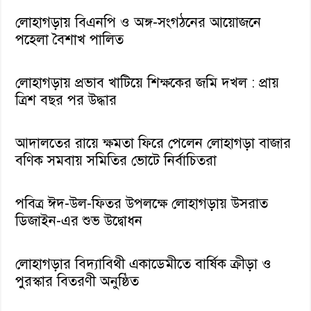
লোহাগড়ায় বিএনপি ও অঙ্গ-সংগঠনের আয়োজনে
পহেলা বৈশাখ পালিত
লোহাগড়ায় প্রভাব খাটিয়ে শিক্ষকের জমি দখল : প্রায়
ত্রিশ বছর পর উদ্ধার
আদালতের রায়ে ক্ষমতা ফিরে পেলেন লোহাগড়া বাজার
বণিক সমবায় সমিতির ভোটে নির্বাচিতরা
পবিত্র ঈদ-উল-ফিতর উপলক্ষে লোহাগড়ায় উসরাত
ডিজাইন-এর শুভ উদ্বোধন
লোহাগড়ার বিদ্যাবিথী একাডেমীতে বার্ষিক ক্রীড়া ও
পুরস্কার বিতরণী অনুষ্ঠিত