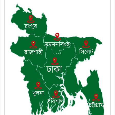
এএসআই সজল
৭। দাউদকান্দিতে উপজেলা আইন-
শৃঙ্খলা কমিটির মাসিক সভা অনুষ্ঠিত
৮। দাউদকান্দিতে মুচি সম্প্রদায়ের
খোঁজখবর নিলেন ড. খন্দকার মারুফ
হোসেন
৯। মেঘনায় আইন-শৃঙ্খলা কমিটির
মাসিক সভা অনুষ্ঠিত
১০। জাতীয় নেতা ড. খন্দকার
মোশাররফ হোসেনের মূল্যায়ন কোথায়
এবং একটি বিশ্লেষণ