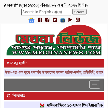
ঢাকা
(
দুপুর ১২:৩০
)
রবিবার
,
৯ই আগস্ট, ২০২৬ খ্রিস্টাব্দ
শুভেচ্ছা বার্তা :
র এক যুগে পদার্পণ উপলক্ষ্যে সকল পাঠক-দর্শক, প্রতিনিধি, শুভাকাঙ্ক্ষী, 
Toggle
navigat
শিরোনাম
দাউদকান্দিতে ১০ হাজার পিস ইয়াবা ট্যাবলেট উদ্ধার