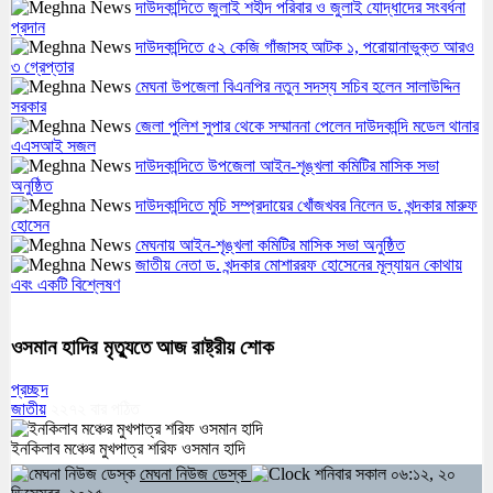
দাউদকান্দিতে জুলাই শহীদ পরিবার ও জুলাই যোদ্ধাদের সংবর্ধনা
প্রদান
দাউদকান্দিতে ৫২ কেজি গাঁজাসহ আটক ১, পরোয়ানাভুক্ত আরও
৩ গ্রেপ্তার
মেঘনা উপজেলা বিএনপির নতুন সদস্য সচিব হলেন সালাউদ্দিন
সরকার
জেলা পুলিশ সুপার থেকে সম্মাননা পেলেন দাউদকান্দি মডেল থানার
এএসআই সজল
দাউদকান্দিতে উপজেলা আইন-শৃঙ্খলা কমিটির মাসিক সভা
অনুষ্ঠিত
দাউদকান্দিতে মুচি সম্প্রদায়ের খোঁজখবর নিলেন ড. খন্দকার মারুফ
হোসেন
মেঘনায় আইন-শৃঙ্খলা কমিটির মাসিক সভা অনুষ্ঠিত
জাতীয় নেতা ড. খন্দকার মোশাররফ হোসেনের মূল্যায়ন কোথায়
এবং একটি বিশ্লেষণ
ওসমান হাদির মৃত্যুতে আজ রাষ্ট্রীয় শোক
প্রচ্ছদ
জাতীয়
২২৭২
বার পঠিত
ইনকিলাব মঞ্চের মুখপাত্র শরিফ ওসমান হাদি
মেঘনা নিউজ ডেস্ক
শনিবার সকাল ০৬:১২, ২০