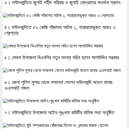
৩। দাউদকান্দিতে জুলাই শহীদ পরিবার ও জুলাই যোদ্ধাদের সংবর্ধনা প্রদান
৪। দাউদকান্দিতে ৫২ কেজি গাঁজাসহ আটক ১, পরোয়ানাভুক্ত আরও ৩
গ্রেপ্তার
৫। মেঘনা উপজেলা বিএনপির নতুন সদস্য সচিব হলেন সালাউদ্দিন সরকার
৬। জেলা পুলিশ সুপার থেকে সম্মাননা পেলেন দাউদকান্দি মডেল থানার
এএসআই সজল
৭। দাউদকান্দিতে উপজেলা আইন-শৃঙ্খলা কমিটির মাসিক সভা অনুষ্ঠিত