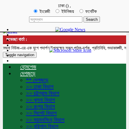
ঢাকা
(
)
,
ইংরেজী
ইউনিজয়
ফনেটিক
শুভেচ্ছা বার্তা :
া নিউজ-এর এক যুগে পদার্পণ উপলক্ষ্যে সকল পাঠক-দর্শক, প্রতিনিধি, শুভাকাঙ্ক্ষী, সহয
Toggle navigation
হোমপেজ
দেশজুড়ে
** দেশজুড়ে
>> ঢাকা বিভাগ
>> চট্টগ্রাম বিভাগ
>> খুলনা বিভাগ
>> রংপুর বিভাগ
>> সিলেট বিভাগ
>> ময়মনসিংহ বিভাগ
>> বরিশাল বিভাগ