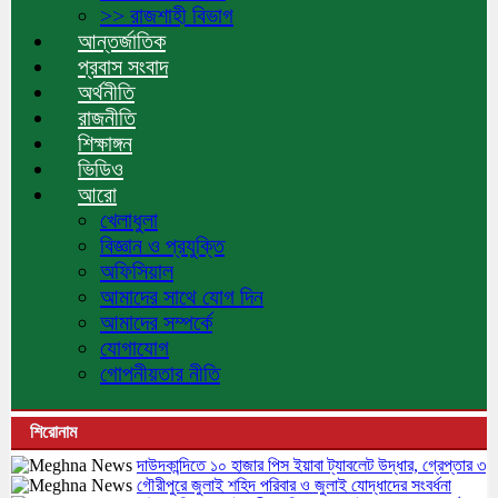
>> রাজশাহী বিভাগ
আন্তর্জাতিক
প্রবাস সংবাদ
অর্থনীতি
রাজনীতি
শিক্ষাঙ্গন
ভিডিও
আরো
খেলাধুলা
বিজ্ঞান ও প্রযুক্তি
অফিসিয়াল
আমাদের সাথে যোগ দিন
আমাদের সম্পর্কে
যোগাযোগ
গোপনীয়তার নীতি
শিরোনাম
দাউদকান্দিতে ১০ হাজার পিস ইয়াবা ট্যাবলেট উদ্ধার, গ্রেপ্তার ৩
গৌরীপুরে জুলাই শহিদ পরিবার ও জুলাই যোদ্ধাদের সংবর্ধনা