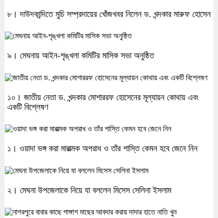
৮। দাউদকান্দিতে মুচি সম্প্রদায়ের খোঁজখবর নিলেন ড. খন্দকার মারুফ হোসেন
৯। মেঘনায় আইন-শৃঙ্খলা কমিটির মাসিক সভা অনুষ্ঠিত
১০। জাতীয় নেতা ড. খন্দকার মোশাররফ হোসেনের মূল্যায়ন কোথায় এবং
একটি বিশ্লেষণ
১। ওয়াদা ভঙ্গ করা মারাত্মক অপরাধ ও তাঁর শাস্তি কেমন হবে জেনে নিন
২। মেঘনা উপজেলাকে নিয়ে যা বললেন মিসেস সেলিনা ইসলাম