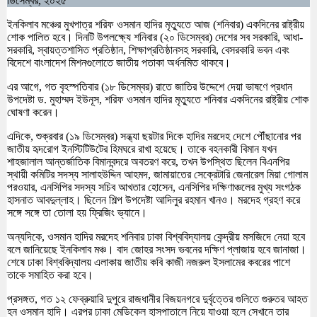
ডিসেম্বর, ২০২৫
ইনকিলাব মঞ্চের মুখপাত্র শরিফ ওসমান হাদির মৃত্যুতে আজ (শনিবার) একদিনের রাষ্ট্রীয়
শোক পালিত হবে। দিনটি উপলক্ষ্যে শনিবার (২০ ডিসেম্বর) দেশের সব সরকারি, আধা-
সরকারি, স্বায়ত্তশাসিত প্রতিষ্ঠান, শিক্ষাপ্রতিষ্ঠানসহ সরকারি, বেসরকারি ভবন এবং
বিদেশে বাংলাদেশ মিশনগুলোতে জাতীয় পতাকা অর্ধনমিত থাকবে।
এর আগে, গত বৃহস্পতিবার (১৮ ডিসেম্বর) রাতে জাতির উদ্দেশে দেয়া ভাষণে প্রধান
উপদেষ্টা ড. মুহাম্মদ ইউনূস, শরিফ ওসমান হাদির মৃত্যুতে শনিবার একদিনের রাষ্ট্রীয় শোক
ঘোষণা করেন।
এদিকে, শুক্রবার (১৯ ডিসেম্বর) সন্ধ্যা ছয়টার দিকে হাদির মরদেহ দেশে পৌঁছানোর পর
জাতীয় হৃদরোগ ইনস্টিটিউটের হিমঘরে রাখা হয়েছে। তাকে বহনকারী বিমান যখন
শাহজালাল আন্তর্জাতিক বিমানবন্দরে অবতরণ করে, তখন উপস্থিত ছিলেন বিএনপির
স্থায়ী কমিটির সদস্য সালাহউদ্দিন আহমদ, জামায়াতের সেক্রেটারি জেনারেল মিয়া গোলাম
পরওয়ার, এনসিপির সদস্য সচিব আখতার হোসেন, এনসিপির দক্ষিণাঞ্চলের মুখ্য সংগঠক
হাসনাত আবদুল্লাহ। ছিলেন শিল্প উপদেষ্টা আদিলুর রহমান খানও। মরদেহ গ্রহণ করে
সঙ্গে সঙ্গে তা তোলা হয় ফ্রিজিং ভ্যানে।
অন্যদিকে, ওসমান হাদির মরদেহ শনিবার ঢাকা বিশ্ববিদ্যালয় কেন্দ্রীয় মসজিদে নেয়া হবে
বলে জানিয়েছে ইনকিলাব মঞ্চ। বাদ জোহর সংসদ ভবনের দক্ষিণ প্লাজায় হবে জানাজা।
শেষে ঢাকা বিশ্ববিদ্যালয় এলাকায় জাতীয় কবি কাজী নজরুল ইসলামের কবরের পাশে
তাকে সমাহিত করা হবে।
প্রসঙ্গত, গত ১২ ফেব্রুয়ারি দুপুরে রাজধানীর বিজয়নগরে দুর্বৃত্তের গুলিতে গুরুতর আহত
হন ওসমান হাদি। এরপর ঢাকা মেডিকেল হাসপাতালে নিয়ে যাওয়া হলে সেখানে তার