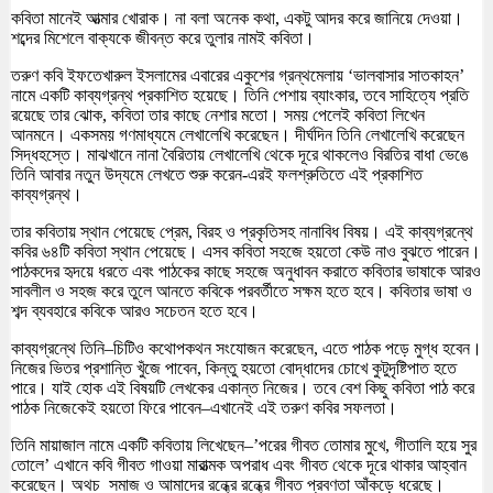
কবিতা মানেই আত্মার খোরাক। না বলা অনেক কথা, একটু আদর করে জানিয়ে দেওয়া।
শব্দের মিশেলে বাক্যকে জীবন্ত করে তুলার নামই কবিতা।
তরুণ কবি ইফতেখারুল ইসলামের এবারের একুশের গ্রন্থমেলায় ‘ভালবাসার সাতকাহন’
নামে একটি কাব্যগ্রন্থ প্রকাশিত হয়েছে। তিনি পেশায় ব্যাংকার, তবে সাহিত্যে প্রতি
রয়েছে তার ঝোক, কবিতা তার কাছে নেশার মতো। সময় পেলেই কবিতা লিখেন
আনমনে। একসময় গণমাধ্যমে লেখালেখি করেছেন। দীর্ঘদিন তিনি লেখালেখি করেছেন
সিদ্ধহস্তে। মাঝখানে নানা বৈরিতায় লেখালেখি থেকে দূরে থাকলেও বিরতির বাধা ভেঙে
তিনি আবার নতুন উদ্যমে লেখতে শুরু করেন-এরই ফলশ্রুতিতে এই প্রকাশিত
কাব্যগ্রন্থ।
তার কবিতায় স্থান পেয়েছে প্রেম, বিরহ ও প্রকৃতিসহ নানাবিধ বিষয়। এই কাব্যগ্রন্থে
কবির ৬৪টি কবিতা স্থান পেয়েছে। এসব কবিতা সহজে হয়তো কেউ নাও বুঝতে পারেন।
পাঠকদের হৃদয়ে ধরতে এবং পাঠকের কাছে সহজে অনুধাবন করাতে কবিতার ভাষাকে আরও
সাবলীল ও সহজ করে তুলে আনতে কবিকে পরবর্তীতে সক্ষম হতে হবে। কবিতার ভাষা ও
শব্দ ব্যবহারে কবিকে আরও সচেতন হতে হবে।
কাব্যগ্রন্থে তিনি–চিটিও কথোপকথন সংযোজন করেছেন, এতে পাঠক পড়ে মুগ্ধ হবেন।
নিজের ভিতর প্রশান্তি খুঁজে পাবেন, কিন্তু হয়তো বোদ্ধাদের চোখে কুটুদৃষ্টিপাত হতে
পারে। যাই হোক এই বিষয়টি লেখকের একান্ত নিজের। তবে বেশ কিছু কবিতা পাঠ করে
পাঠক নিজেকেই হয়তো ফিরে পাবেন–এখানেই এই তরুণ কবির সফলতা।
তিনি মায়াজাল নামে একটি কবিতায় লিখেছেন–’পরের গীবত তোমার মুখে, গীতালি হয়ে সুর
তোলে’ এখানে কবি গীবত গাওয়া মারাত্মক অপরাধ এবং গীবত থেকে দূরে থাকার আহ্বান
করেছেন। অথচ সমাজ ও আমাদের রন্ধ্রে রন্ধ্রে গীবত প্রবণতা আঁকড়ে ধরেছে।