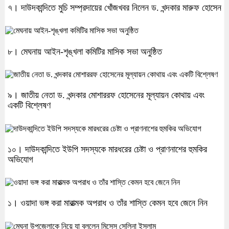
৭। দাউদকান্দিতে মুচি সম্প্রদায়ের খোঁজখবর নিলেন ড. খন্দকার মারুফ হোসেন
৮। মেঘনায় আইন-শৃঙ্খলা কমিটির মাসিক সভা অনুষ্ঠিত
৯। জাতীয় নেতা ড. খন্দকার মোশাররফ হোসেনের মূল্যায়ন কোথায় এবং
একটি বিশ্লেষণ
১০। দাউদকান্দিতে ইউপি সদস্যকে মারধরের চেষ্টা ও প্রাণনাশের হুমকির
অভিযোগ
১। ওয়াদা ভঙ্গ করা মারাত্মক অপরাধ ও তাঁর শাস্তি কেমন হবে জেনে নিন