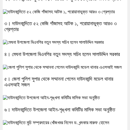
৩। দাউদকান্দিতে ৫২ কেজি গাঁজাসহ আটক ১, পরোয়ানাভুক্ত আরও ৩
গ্রেপ্তার
৪। মেঘনা উপজেলা বিএনপির নতুন সদস্য সচিব হলেন সালাউদ্দিন সরকার
৫। জেলা পুলিশ সুপার থেকে সম্মাননা পেলেন দাউদকান্দি মডেল থানার
এএসআই সজল
৬। দাউদকান্দিতে উপজেলা আইন-শৃঙ্খলা কমিটির মাসিক সভা অনুষ্ঠিত