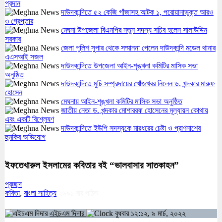
প্রদান
দাউদকান্দিতে ৫২ কেজি গাঁজাসহ আটক ১, পরোয়ানাভুক্ত আরও
৩ গ্রেপ্তার
মেঘনা উপজেলা বিএনপির নতুন সদস্য সচিব হলেন সালাউদ্দিন
সরকার
জেলা পুলিশ সুপার থেকে সম্মাননা পেলেন দাউদকান্দি মডেল থানার
এএসআই সজল
দাউদকান্দিতে উপজেলা আইন-শৃঙ্খলা কমিটির মাসিক সভা
অনুষ্ঠিত
দাউদকান্দিতে মুচি সম্প্রদায়ের খোঁজখবর নিলেন ড. খন্দকার মারুফ
হোসেন
মেঘনায় আইন-শৃঙ্খলা কমিটির মাসিক সভা অনুষ্ঠিত
জাতীয় নেতা ড. খন্দকার মোশাররফ হোসেনের মূল্যায়ন কোথায়
এবং একটি বিশ্লেষণ
দাউদকান্দিতে ইউপি সদস্যকে মারধরের চেষ্টা ও প্রাণনাশের
হুমকির অভিযোগ
ইফতেখারুল ইসলামের কবিতার বই “ভালবাসার সাতকাহন”
প্রচ্ছদ
কবিতা
,
বাংলা সাহিত্য
২৬৯১
বার পঠিত
এইচএম দিদার
বুধবার ১২:১২, ৯ মার্চ, ২০২২