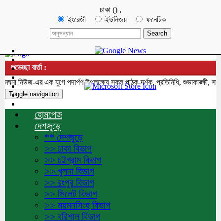
ঢাকা
(
)
,
ইংরেজী
ইউনিজয়
ফনেটিক
শুভেচ্ছা বার্তা :
া নিউজ-এর এক যুগে পদার্পণ উপলক্ষ্যে সকল পাঠক-দর্শক, প্রতিনিধি, শুভাকাঙ্ক্ষী, সহয
Toggle navigation
হোমপেজ
দেশজুড়ে
** দেশজুড়ে
>> ঢাকা বিভাগ
>> চট্টগ্রাম বিভাগ
>> খুলনা বিভাগ
>> রংপুর বিভাগ
>> সিলেট বিভাগ
>> ময়মনসিংহ বিভাগ
>> বরিশাল বিভাগ