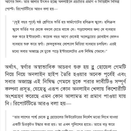
আগের দিন। তার জানার উৎসও হচ্ছে অনলাইনে প্রচারিত প্রমাণ ও ভিত্তিহীন বিভিন্ন
পোস্ট। রিপোর্টটিতে আরও বলা হয়―
“(দুই বছর পূর্বে) ষষ্ঠ শ্রেণিতে ভর্তি হয় ফার্মগেটের হলিক্রস স্কুলে। হলিক্রস
স্কুলে ভর্তির পর থেকে বদলে যেতে থাকে সে। পড়াশোনার জন্য সে ব্যবহার
শুরু করে ইন্টারনেট। কয়েক বছর আগে থেকেই অ্যানড্রয়েড মোবাইল ফোনও
ব্যবহার শুরু করে স্বর্ণা। ফেসবুকসহ সোশ্যাল মিডিয়া ব্যবহার চলছিল। এরই
মধ্যে সবার অজান্তে সে ঢুকে পড়ে ইন্টারনেটের এক নিষিদ্ধ গেমসে।”
অর্থাৎ, স্বর্ণার অস্বাভাবিক আচরণ শুরু হয় ব্লু হোয়েল গেমটি
নিয়ে নিয়ে অনলাইন হাইপ তৈরি হওয়ার অনেক পূর্বেই এবং
সবার অজান্তে এই নিষিদ্ধ গেমসে ঢুকে পরার দাবীটিও সম্পূর্ণ
কল্পনা প্রসূত, যেহেতু এরূপ কোন অনলাইন খেলায় কিশোরীটি
অংশগ্রহণ করেছে এমন কোন আলামত বা প্রমাণ পাওয়া যায়
নি। রিপোর্টটিতে আরও বলা হয়―
“তার লাশের পার্শ্ব থেকে ব্লু হোয়েলের কিউরেটরের নির্দেশ মতো লিখে যাওয়া
একটি চিরকুটও উদ্ধার করা হয়। তা এখন পুলিশের হাতে। তাতে বড় করে