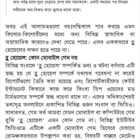
রাত পর্যন্ত ছাদে ঘুরে বেড়াতে দেখা যায় অনেককে। একটা সময়ের পর নিজের
শরীরকে ক্ষত-বিক্ষত করে তুলতে থাকে তারা।
অথচ এই আলামতগুলো বয়ঃসন্ধিকাল পার করছে এমন
কিশোর-কিশোরীদের মধ্যে অন্য বিভিন্ন স্বাভাবিক বা
অস্বাভাবিক কারণেও দেখা যেতে পারে। এসব এককভাবে ব্লু
হোয়েলের লক্ষণ হতে পারে না।
ব্লু হোয়েল: কোন মোবাইল গেম নয়
বিভিন্ন সংবাদে ‘ব্লু হোয়েল’ সম্পর্কিত তথ্য ও ঘটনা বর্ণনায় এটি
স্বচ্ছ হয় যে ব্লু হোয়েল সম্পর্কে যথাযথ গবেষণা না করেই
রিপোর্টগুলো তৈরি করা হয়েছে এবং রিপোর্টকারীদের কেউই
ইন্টারনেট কিভাবে কাজ করে কিংবা ডিপ ওয়েবের মত
টার্মগুলোর সম্পর্কে স্বচ্ছ ধারণা রাখে না। এদের অধিকাংশেরই
তথ্যসূত্র অনলাইনে প্রকাশিত বিভিন্ন গুজব সংবাদ বা ভিডিও।
সাধারণত, গেম অর্থ আমরা যেমন মোবাইল বা কম্পিউটার গেম
বুঝি ‘ব্লু হোয়েল’ এমন কোন গেম না। বিভিন্ন ইউটিউব
ভিডিওতে এটিকে একটি মোবাইল গেম হিসেবে যেভাবে
রোমঞ্চকরভাবে উপস্থাপন করা হয়, বিষয়টি বাস্তবে মোটেও