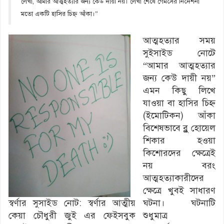
লেখা, আমার আত্মহত্যার জন্য কেউ দায়ী নয়। লেখা শেষে গেমসের নির্দেশনা
মতো একটি হাসির চিহ্ন আঁকা।”
আত্মহত্যার সময়
সুইসাইড নোটে
“আমার আত্মহত্যার
জন্য কেউ দায়ী নয়”
এমন কিছু লিখে
যাওয়া বা হাসির চিহ্ন
(ইমোটিকন) আঁকা
বিশেষভাবে ব্লু হোয়েল
শিকার হওয়া
কিশোরদের ক্ষেত্রেই
নয় বরং
আত্মহত্যাকারীদের
ক্ষেত্রে খুবই সাধারণ
ঘটনা। ঘটনাটি
স্বর্ণার সুসাইড নোট: স্বর্ণার আত্মীয়
শুধুমাত্র
কেয়া চৌধুরী জুই এর ফেইসবুক