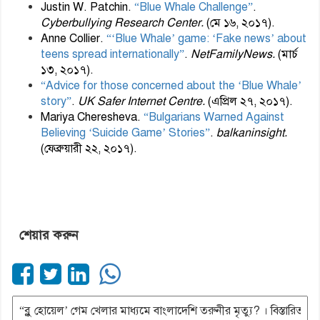
Justin W. Patchin.
“Blue Whale Challenge”
.
Cyberbullying Research Center.
(মে ১৬, ২০১৭).
Anne Collier.
“‘Blue Whale’ game: ‘Fake news’ about
teens spread internationally”
.
NetFamilyNews.
(মার্চ
১৩, ২০১৭).
“Advice for those concerned about the ‘Blue Whale’
story”
.
UK Safer Internet Centre.
(এপ্রিল ২৭, ২০১৭).
Mariya Cheresheva.
“Bulgarians Warned Against
Believing ‘Suicide Game’ Stories”
.
balkaninsight.
(ফেব্রুয়ারী ২২, ২০১৭).
শেয়ার করুন