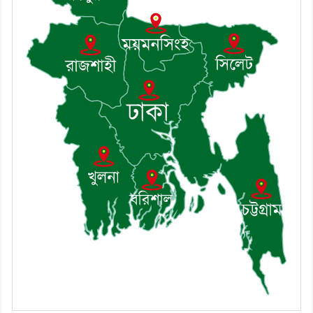
খোঁজখবর নিলেন ড. খন্দকার মারুফ
হোসেন
৮। মেঘনায় আইন-শৃঙ্খলা কমিটির
মাসিক সভা অনুষ্ঠিত
৯। জাতীয় নেতা ড. খন্দকার
মোশাররফ হোসেনের মূল্যায়ন কোথায়
এবং একটি বিশ্লেষণ
১০। দাউদকান্দিতে ইউপি সদস্যকে
মারধরের চেষ্টা ও প্রাণনাশের হুমকির
অভিযোগ