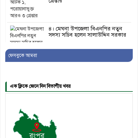
গ্রেপ্তার
৪। মেঘনা উপজেলা বিএনপির নতুন
সদস্য সচিব হলেন সালাউদ্দিন সরকার
ফেসবুকে আমরা
৫। জেলা পুলিশ সুপার থেকে সম্মাননা
পেলেন দাউদকান্দি মডেল থানার
এএসআই সজল
এক ক্লিকে জেনে নিন বিভাগীয় খবর
৬। দাউদকান্দিতে উপজেলা আইন-
শৃঙ্খলা কমিটির মাসিক সভা অনুষ্ঠিত
৭। দাউদকান্দিতে মুচি সম্প্রদায়ের