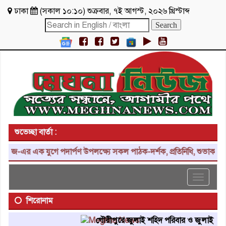
ঢাকা
(
সকাল ১০:১০
)
শুক্রবার
,
৭ই আগস্ট, ২০২৬ খ্রিস্টাব্দ
শুভেচ্ছা বার্তা :
এক যুগে পদার্পণ উপলক্ষ্যে সকল পাঠক-দর্শক, প্রতিনিধি, শুভাকাঙ্ক্ষী, সহ
Toggle
navigat
শিরোনাম
গৌরীপুরে জুলাই শহিদ পরিবার ও জুলাই যোদ্ধাদের 