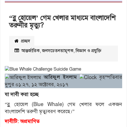
“ব্লু হোয়েল’ গেম খেলার মাধ্যমে বাংলাদেশি
তরুনীর মৃত্যু?
প্রচ্ছদ
আন্তর্জাতিক
,
জনসচেতনতামূলক
,
বিজ্ঞান ও প্রযুক্তি
২৩৫২৯
বার পঠিত
আরিফুল ইসলাম
বৃহস্পতিবার
দুপুর ০১:২৭, ১২ অক্টোবর, ২০১৭
যা দাবী করা হচ্ছে
“ব্লু হোয়েল (Blue Whale) গেম খেলার ফলে একজন
বাংলাদেশি তরুণী মৃত্যুবরণ করেছে।”
দাবীটি: অপ্রমাণিত