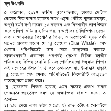
মূল উৎপত্তি
৫ অক্টোবর, ২০১৭ তারিখ, বৃহস্পতিবার, ঢাকার সেন্ট্রাল
রোডের নিজ বাসায় ফ্যানের সাথে ওড়না পেঁচিয়ে ঝুলন্ত অবস্থায়,
অপূর্বা বর্মণ স্বর্ণা নামের ১৩ বছরের এক কিশোরীর লাশ উদ্ধার
করে পুলিশ। ঘটনার ২ দিন পর, ৭ অক্টোবর টেলিভিশনে দেওয়া
এক সাক্ষাতকারে কিশোরীর পিতা, অ্যাডভোকেট সুব্রত বর্মণ
সন্দেহ প্রকাশ করেন যে ‘ব্লু হোয়েল (Blue Whale)’ গেম
খেলার পরিণতিতেই তার মেয়ে আত্মহত্যা করেছে।
সাক্ষাৎকারটি প্রকাশের পরপরই দেশের বিভিন্ন জাতীয়
পত্রিকাসহ বিভিন্ন বেনামি নিউজ পোর্টালগুলো শুধুমাত্র পিতার
এই সন্দেহের উপর ভিত্তি করে কোনরূপ যাচাই-বাছাই ছাড়াই
‘ব্লু হোয়েল’ গেম খেলার পরিণতিতেই কিশোরীটি আত্মহত্যা
করেছে বলে প্রচার করে।
‘ব্লু হোয়েল’র শিকার হয়েছে এমন সন্দেহ প্রকাশ করার
পেছনে&nbsp;সুব্রত বর্মণ যে লক্ষণগুলো প্রকাশ করেন তা
হলো―
১) তার মেয়ে একা ছাঁদে যেতো, ২) রাত ৩টায়ও মোবাইলে