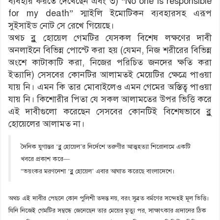
ব্যবহার করতে দেখেছেন এবং ৩) “No one is responsible
for my death” স্মাইলি ইমোটিকন ব্যবহারসহ এরূপ
সুইসাইড নোট সে রেখে গিয়েছে।
অথচ ব্লু হোয়েল গেমটির যেসকল বিশেষ লক্ষণের দাবী
অনলাইনে বিভিন্ন পোস্টে করা হয় (যেমন, নিজ শরীরের বিভিন্ন
অংশে কাটাকাটি করা, নিজের পরিচিত জনদের ক্ষতি করা
ইত্যাদি) সেসবের কোনটির আলামতই মেয়েটির ক্ষেত্রে পাওয়া
যায় নি। এমন কি তার মোবাইলেও এমন গেমের অস্তিত্ব পাওয়া
যায় নি। কিশোরীর পিতা যে সকল আলামতের উপর ভিত্তি করে
এই দাবীগুলো করেছেন সেসবের কোনটিই বিশেষভাবে ব্লু
হোয়েলের আলামত না।
দৈনিক যুগান্তর ‘ব্লু হোয়েল’র নির্দেশে তরুণীর আত্মহত্যা শিরোনামে একটি
খবরে প্রকাশ করে―
“ভয়ংকর মরণনেশা ‘ব্লু হোয়েল’ এবার আঘাত করেছে বাংলাদেশে।
অথচ এই দাবীর পেছনে কোন পুলিশী তদন্ত নয়, বরং সুব্রত বর্মণের সন্দেহই মূল ভিত্তি।
যিনি নিজেই গেমটির সম্বন্ধে জেনেছেন তার মেয়ের মৃত্যু পর, সাক্ষাৎকার প্রদানের ঠিক