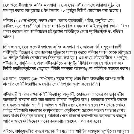
হেফাজতে ইসলামের আমির আল্লামা শাহ আহমদ শফীর নামাজে জানাজা সুষ্ঠুভাবে
সম্পন্ন করতে চট্টগ্রামের ৪ উপজেলায় ১০ প্লাটুন বিজিবি মোতায়েন করা হয়েছে।
শনিবার (১৯ সেপ্টেম্বর) সকাল থেকে জেলার হাটহাজারী, পটিয়া, রাঙ্গুনিয়া এবং
ফটিকছড়িতে পরবর্তী নির্দেশ না দেয়া পর্যন্ত বিজিবি সদস্যরা আইনশৃঙ্খলা রক্ষায় দায়িত্ব
পালন করছেন বলে জানিয়েছেন চট্টগ্রামের অতিরিক্ত জেলা ম্যাজিস্ট্রেট ড. বদিউল
আলম।
তিনি জানান, হেফাজতে ইসলামের আমির আল্লামা শাহ আহমদ শফীর মৃত্যু পরবর্তী
পরিস্থিতি নিয়ন্ত্রণ ও তার জানাজা সুষ্ঠুভাবে সম্পন্ন করতে শনিবার সকাল থেকে চট্টগ্রামে
১০ প্লাটুন বিজিবি মোতায়েনের সিদ্ধান্ত নেয়া হয়। এর মধ্যে হাটহাজারীতে ৪ প্লাটুন,
পটিয়ায় ২, রাঙ্গুনিয়ায় ২ এবং ফটিকছড়িতে ২ প্লাটুন বিজিবি সদস্য মোতায়েন থাকবে।
নির্বাহী ম্যাজিস্ট্রেটদের নেতৃত্বে বিজিবি সদস্যরা আইনশৃঙ্খলা বাহিনীকে সহায়তা করবে।
এর আগে, শুক্রবার (১৮ সেপ্টেম্বর) সন্ধ্যা সাড়ে ৬টার দিকে রাজধানীর আসগর আলী
হাসপাতালে চিকিৎসাধীন অবস্থায় শেষ নিঃশ্বাস ত্যাগ করেন তিনি।
হাটহাজারী মাদরাসার শুরা কমিটি সিদ্ধান্ত অনুযায়ী, জোহরের নামাজের পর দুপুর ২টায়
হাটহাজারী মাদরাসা মাঠে তার নামাজে জানাজা অনুষ্ঠিত হবে। জানাজায় ইমামতি করবেন
তার সন্তান আনাস মাদানী। আল্লামা শফীর মরদেহ ফজর নামাজের পর থেকে জোহর
পর্যন্ত হাটহাজারী মাদরাসার কনযুদ্দাকায়েক শ্রেণিকক্ষে মরহুমের মরদেহ সকলের দেখার
জন্য রাখার সিদ্ধান্ত রয়েছে। জানাজা শেষে মাদরাসা ক্যাম্পাসের অভ্যন্তরে বায়তুল
আতিক জামে মসজিদের সামনের কবরস্থানে মরদেহ দাফন করা হবে।
এদিকে, বার্ধক্যজনিত কারণে অনেক দিন ধরে নানা শারীরিক সমস্যায় ভুগছিলেন আল্লামা