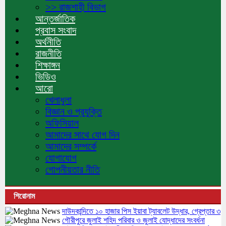
>> রাজশাহী বিভাগ
আন্তর্জাতিক
প্রবাস সংবাদ
অর্থনীতি
রাজনীতি
শিক্ষাঙ্গন
ভিডিও
আরো
খেলাধুলা
বিজ্ঞান ও প্রযুক্তি
অফিসিয়াল
আমাদের সাথে যোগ দিন
আমাদের সম্পর্কে
যোগাযোগ
গোপনীয়তার নীতি
শিরোনাম
দাউদকান্দিতে ১০ হাজার পিস ইয়াবা ট্যাবলেট উদ্ধার, গ্রেপ্তার ৩
গৌরীপুরে জুলাই শহিদ পরিবার ও জুলাই যোদ্ধাদের সংবর্ধনা