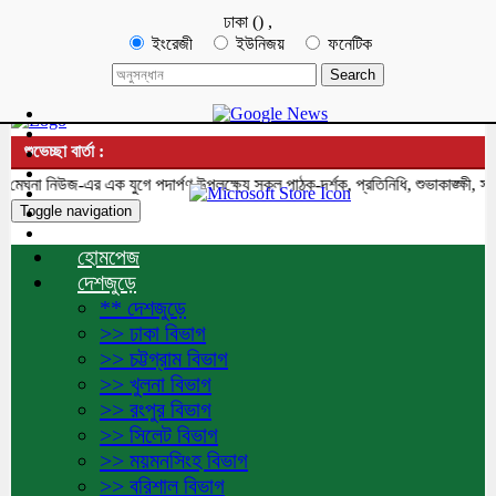
ঢাকা
(
)
,
ইংরেজী
ইউনিজয়
ফনেটিক
শুভেচ্ছা বার্তা :
না নিউজ-এর এক যুগে পদার্পণ উপলক্ষ্যে সকল পাঠক-দর্শক, প্রতিনিধি, শুভাকাঙ্ক্ষী, সহ
Toggle navigation
হোমপেজ
দেশজুড়ে
** দেশজুড়ে
>> ঢাকা বিভাগ
>> চট্টগ্রাম বিভাগ
>> খুলনা বিভাগ
>> রংপুর বিভাগ
>> সিলেট বিভাগ
>> ময়মনসিংহ বিভাগ
>> বরিশাল বিভাগ