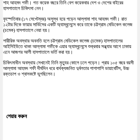
শাহ আহমদ শফী। গত কয়েক বছরে তিনি বেশ কয়েকবার দেশ ও দেশের বাইরের
হাসপাতালে চিকিৎসা নেন।
বৃহস্পতিবার (১৭ সেপ্টেম্বর) অসুস্থ হয়ে পড়েন আল্লামা শাহ আহমদ শফী। রাত
১২টার দিকে ফায়ার সার্ভিসের একটি অ্যাম্বুলেন্সে করে তাকে চট্টগ্রাম মেডিকেল কলেজ
(চমেক) হাসপাতালে নেয়া হয়।
শারীরিক অবস্থার অবনতি হলে চট্টগ্রাম মেডিকেল কলেজ (চমেক) হাসপাতালের
আইসিইউতে থাকা আল্লামা শফীকে এয়ার অ্যাম্বুলেন্সে শুক্রবার সন্ধ্যার আগে ঢাকায়
এনে আজগর আলী হাসপাতালে ভর্তি করা হয়।
চিকিৎসাধীন অবস্থায় সেখানেই তিনি মৃত্যুর কোলে ঢলে পড়েন। প্রায় ১০৫ বছর বয়সী
আল্লামা আহমদ শফী দীর্ঘদিন ধরে বার্ধক্যজনিত দুর্বলতার পাশাপাশি ডায়াবেটিস, উচ্চ
রক্তচাপ ও শ্বাসকষ্টে ভুগছিলেন।
শেয়ার করুন