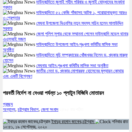
দাউদকান্দিতে জুলাই শহীদ পরিবার ও জুলাই যোদ্ধাদের সংবর্ধনা
প্রদান
দাউদকান্দিতে ৫২ কেজি গাঁজাসহ আটক ১, পরোয়ানাভুক্ত আরও
৩ গ্রেপ্তার
মেঘনা উপজেলা বিএনপির নতুন সদস্য সচিব হলেন সালাউদ্দিন
সরকার
জেলা পুলিশ সুপার থেকে সম্মাননা পেলেন দাউদকান্দি মডেল থানার
এএসআই সজল
দাউদকান্দিতে উপজেলা আইন-শৃঙ্খলা কমিটির মাসিক সভা
অনুষ্ঠিত
দাউদকান্দিতে মুচি সম্প্রদায়ের খোঁজখবর নিলেন ড. খন্দকার মারুফ
হোসেন
মেঘনায় আইন-শৃঙ্খলা কমিটির মাসিক সভা অনুষ্ঠিত
জাতীয় নেতা ড. খন্দকার মোশাররফ হোসেনের মূল্যায়ন কোথায়
এবং একটি বিশ্লেষণ
পরবর্তী নির্দেশ না দেওয়া পর্যন্ত ১০ প্লাটুন বিজিবি মোতায়ন
প্রচ্ছদ
অন্যান্য
,
চট্টগ্রাম বিভাগ
,
জেলা সংবাদ
২৪৯৫
বার পঠিত
ইবাদুর রহমান জাকের,চট্টগ্রাম
শনিবার রাত
১০:৫১, ১৯ সেপ্টেম্বর, ২০২০