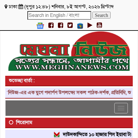
ঢাকা
(
দুপুর ১২:৪৮
)
শনিবার
,
৮ই আগস্ট, ২০২৬ খ্রিস্টাব্দ
শুভেচ্ছা বার্তা :
িউজ-এর এক যুগে পদার্পণ উপলক্ষ্যে সকল পাঠক-দর্শক, প্রতিনিধি, শুভাকাঙ্ক
Toggle
navigat
শিরোনাম
দাউদকান্দিতে ১০ হাজার পিস ইয়াবা ট্যাবলেট উদ্