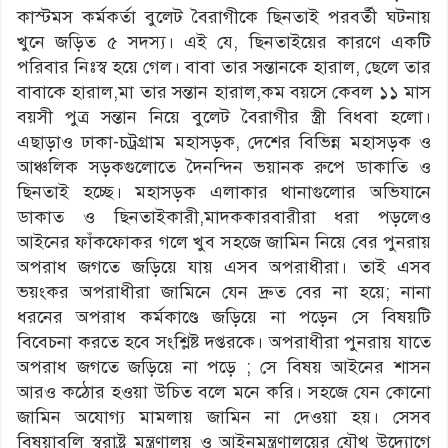
কাস্টমস কর্মকর্তা বুলেট বৈরাগীকে ছিনতাই পরবর্তী ঘটনায়
খুনে জড়িত ৫ সদস্য। এই যে, ছিনতাইয়ের কারণে একটি
পরিবার নিঃস্ব হয়ে গেল। বাবা তার সন্তানকে হারাল, ছেলে তার
বাবাকে হারাল,মা তার সন্তান হারাল,কম বয়সে কেবল ১১ মাস
বয়সী পুত্র সন্তান নিয়ে বুলেট বৈরাগীর স্ত্রী বিধবা হলো।
এছাড়াও ঢাকা-চট্রগ্রাম মহাসড়ক, দেশের বিভিন্ন মহাসড়ক ও
আঞ্চলিক সড়কগুলোতে দৈনন্দিন ভয়ানক রুপে ডাকাতি ও
ছিনতাই হচ্ছে। মহাসড়ক এলাকার থানাগুলোর অভিযানে
ডাকাত ও ছিনতাইকারী,মাদককারবারীরা ধরা পড়লেও
আইনের ফাঁকফোকর গলে খুব সহজে জামিন নিয়ে বের পুনরায়
অপরাধ জগতে জড়িয়ে যায় এসব অপরাধীরা। তাই এসব
ভয়ংকর অপরাধীরা জামিনে যেন দ্রুত বের না হয়ে; নানা
ধরনের অপরাধ কর্মকাণ্ডে জড়িয়ে না পড়েন সে বিষয়টি
বিবেচনা করতে হবে সংশ্লিষ্ট দপ্তরকে। অপরাধীরা পুনরায় যাতে
অপরাধ জগতে জড়িয়ে না পড়ে ; সে বিষয় আইনের শাসন
আরও কঠোর হওয়া উচিত বলে মনে করি। সহজে যেন কোনো
জামিন অযোগ্য মামলায় জামিন না দেওয়া হয়। সেসব
বিষয়াবলি স্বরাষ্ট্র মন্ত্রণালয় ও আইনমন্ত্রণালয়ের যৌথ উদ্যোগে