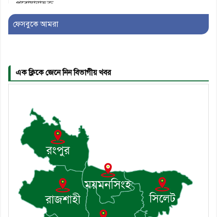
ফেসবুকে আমরা
৫। মেঘনা উপজেলা বিএনপির নতুন
সদস্য সচিব হলেন সালাউদ্দিন সরকার
এক ক্লিকে জেনে নিন বিভাগীয় খবর
৬। জেলা পুলিশ সুপার থেকে সম্মাননা
পেলেন দাউদকান্দি মডেল থানার
এএসআই সজল
৭। দাউদকান্দিতে উপজেলা আইন-
শৃঙ্খলা কমিটির মাসিক সভা অনুষ্ঠিত
৮। দাউদকান্দিতে মুচি সম্প্রদায়ের
খোঁজখবর নিলেন ড. খন্দকার মারুফ
হোসেন