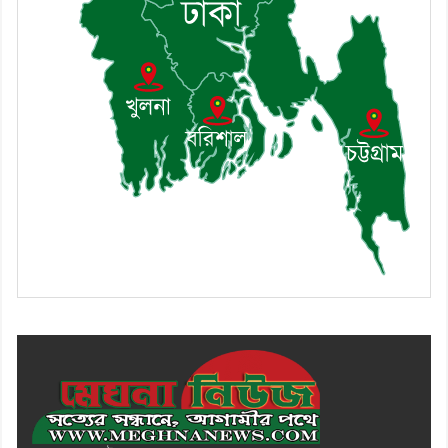
৯। মেঘনায় আইন-শৃঙ্খলা কমিটির
মাসিক সভা অনুষ্ঠিত
১০। জাতীয় নেতা ড. খন্দকার
মোশাররফ হোসেনের মূল্যায়ন কোথায়
এবং একটি বিশ্লেষণ