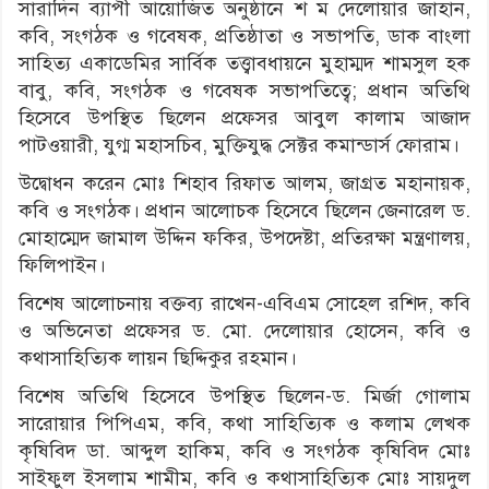
সারাদিন ব্যাপী আয়োজিত অনুষ্ঠানে শ ম দেলোয়ার জাহান,
কবি, সংগঠক ও গবেষক, প্রতিষ্ঠাতা ও সভাপতি, ডাক বাংলা
সাহিত্য একাডেমির সার্বিক তত্ত্বাবধায়নে মুহাম্মদ শামসুল হক
বাবু, কবি, সংগঠক ও গবেষক সভাপতিত্বে; প্রধান অতিথি
হিসেবে উপস্থিত ছিলেন প্রফেসর আবুল কালাম আজাদ
পাটওয়ারী, যুগ্ম মহাসচিব, মুক্তিযুদ্ধ সেক্টর কমান্ডার্স ফোরাম।
উদ্বোধন করেন মোঃ শিহাব রিফাত আলম, জাগ্রত মহানায়ক,
কবি ও সংগঠক। প্রধান আলোচক হিসেবে ছিলেন জেনারেল ড.
মোহাম্মেদ জামাল উদ্দিন ফকির, উপদেষ্টা, প্রতিরক্ষা মন্ত্রণালয়,
ফিলিপাইন।
বিশেষ আলোচনায় বক্তব্য রাখেন-এবিএম সোহেল রশিদ, কবি
ও অভিনেতা প্রফেসর ড. মো. দেলোয়ার হোসেন, কবি ও
কথাসাহিত্যিক লায়ন ছিদ্দিকুর রহমান।
বিশেষ অতিথি হিসেবে উপস্থিত ছিলেন-ড. মির্জা গোলাম
সারোয়ার পিপিএম, কবি, কথা সাহিত্যিক ও কলাম লেখক
কৃষিবিদ ডা. আব্দুল হাকিম, কবি ও সংগঠক কৃষিবিদ মোঃ
সাইফুল ইসলাম শামীম, কবি ও কথাসাহিত্যিক মোঃ সায়দুল