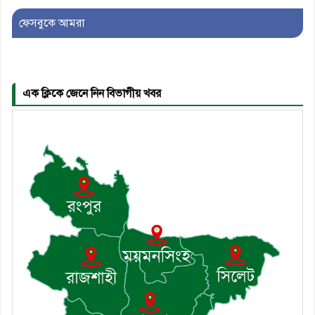
ফেসবুকে আমরা
৫। মেঘনা উপজেলা বিএনপির নতুন
সদস্য সচিব হলেন সালাউদ্দিন সরকার
এক ক্লিকে জেনে নিন বিভাগীয় খবর
৬। জেলা পুলিশ সুপার থেকে সম্মাননা
পেলেন দাউদকান্দি মডেল থানার
এএসআই সজল
৭। দাউদকান্দিতে উপজেলা আইন-
শৃঙ্খলা কমিটির মাসিক সভা অনুষ্ঠিত
৮। দাউদকান্দিতে মুচি সম্প্রদায়ের
খোঁজখবর নিলেন ড. খন্দকার মারুফ
হোসেন