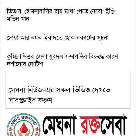
তিতাস–হোমনাবাসির রায় মাথা পেতে নেবো: ইঞ্জি.
মতিন খান
দোয়া আর নফল ইবাদতে হোক নববর্ষের সূচনা
কুমিল্লা উত্তর জেলা যুবদল সভাপতির বিরুদ্ধে কারণ
দর্শানোর নোটিশ
মেঘনা নিউজ-এর সকল ভিডিও দেখতে
সাবস্ক্রাইব করুন