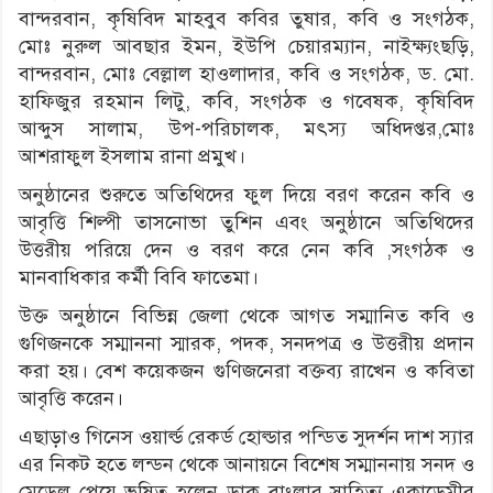
বান্দরবান, কৃষিবিদ মাহবুব কবির তুষার, কবি ও সংগঠক,
মোঃ নুরুল আবছার ইমন, ইউপি চেয়ারম্যান, নাইক্ষ্যংছড়ি,
বান্দরবান, মোঃ বেল্লাল হাওলাদার, কবি ও সংগঠক, ড. মো.
হাফিজুর রহমান লিটু, কবি, সংগঠক ও গবেষক, কৃষিবিদ
আব্দুস সালাম, উপ-পরিচালক, মৎস্য অধিদপ্তর,মোঃ
আশরাফুল ইসলাম রানা প্রমুখ।
অনুষ্ঠানের শুরুতে অতিথিদের ফুল দিয়ে বরণ করেন কবি ও
আবৃত্তি শিল্পী তাসনোভা তুশিন এবং অনুষ্ঠানে অতিথিদের
উত্তরীয় পরিয়ে দেন ও বরণ করে নেন কবি ,সংগঠক ও
মানবাধিকার কর্মী বিবি ফাতেমা।
উক্ত অনুষ্ঠানে বিভিন্ন জেলা থেকে আগত সম্মানিত কবি ও
গুণিজনকে সম্মাননা স্মারক, পদক, সনদপত্র ও উত্তরীয় প্রদান
করা হয়। বেশ কয়েকজন গুণিজনেরা বক্তব্য রাখেন ও কবিতা
আবৃত্তি করেন।
এছাড়াও গিনেস ওয়ার্ল্ড রেকর্ড হোল্ডার পন্ডিত সুদর্শন দাশ স্যার
এর নিকট হতে লন্ডন থেকে আনায়নে বিশেষ সম্মাননায় সনদ ও
মেডেল পেয়ে ভূষিত হলেন ডাক বাংলার সাহিত্য একাডেমীর