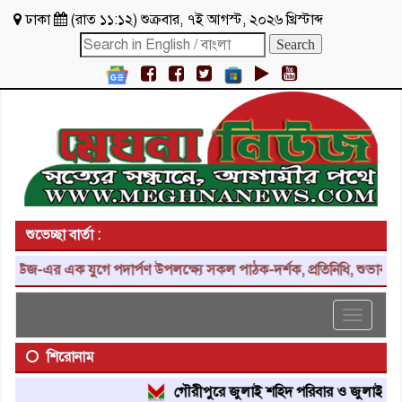
ঢাকা
(
রাত ১১:১২
)
শুক্রবার
,
৭ই আগস্ট, ২০২৬ খ্রিস্টাব্দ
শুভেচ্ছা বার্তা :
ক যুগে পদার্পণ উপলক্ষ্যে সকল পাঠক-দর্শক, প্রতিনিধি, শুভাকাঙ্ক্ষী, সহয
Toggle
navigat
শিরোনাম
গৌরীপুরে জুলাই শহিদ পরিবার ও জুলাই যোদ্ধাদের 