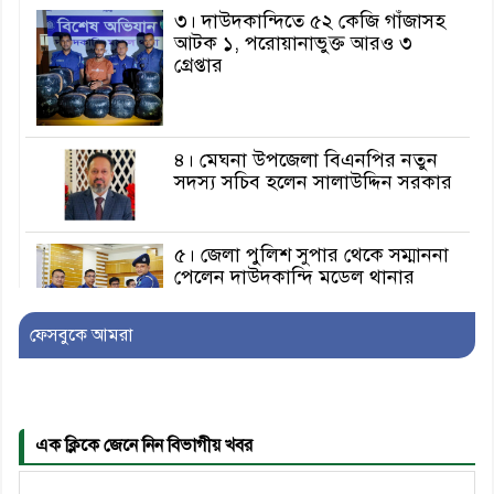
৩। দাউদকান্দিতে ৫২ কেজি গাঁজাসহ
আটক ১, পরোয়ানাভুক্ত আরও ৩
গ্রেপ্তার
৪। মেঘনা উপজেলা বিএনপির নতুন
সদস্য সচিব হলেন সালাউদ্দিন সরকার
৫। জেলা পুলিশ সুপার থেকে সম্মাননা
পেলেন দাউদকান্দি মডেল থানার
এএসআই সজল
ফেসবুকে আমরা
৬। দাউদকান্দিতে উপজেলা আইন-
শৃঙ্খলা কমিটির মাসিক সভা অনুষ্ঠিত
এক ক্লিকে জেনে নিন বিভাগীয় খবর
৭। দাউদকান্দিতে মুচি সম্প্রদায়ের