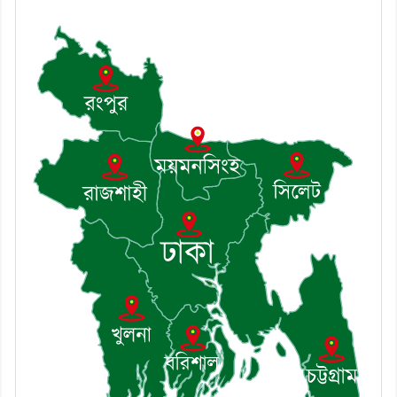
খোঁজখবর নিলেন ড. খন্দকার মারুফ
হোসেন
৮। মেঘনায় আইন-শৃঙ্খলা কমিটির
মাসিক সভা অনুষ্ঠিত
৯। জাতীয় নেতা ড. খন্দকার
মোশাররফ হোসেনের মূল্যায়ন কোথায়
এবং একটি বিশ্লেষণ
১০। দাউদকান্দিতে ইউপি সদস্যকে
মারধরের চেষ্টা ও প্রাণনাশের হুমকির
অভিযোগ