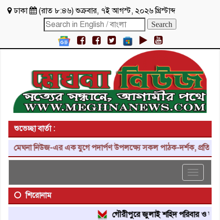
ঢাকা
(
রাত ৮:৪৬
)
শুক্রবার
,
৭ই আগস্ট, ২০২৬ খ্রিস্টাব্দ
শুভেচ্ছা বার্তা :
মেঘনা নিউজ-এর এক যুগে পদার্পণ উপলক্ষ্যে সকল পাঠক-দর্শক, প্রতিনিধি, শ
Toggle
navigat
শিরোনাম
গৌরীপুরে জুলাই শহিদ পরিবার ও জুলাই য