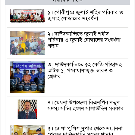
১। গৌরীপুরে জুলাই শহিদ পরিবার ও
জুলাই যোদ্ধাদের সংবর্ধনা
২। দাউদকান্দিতে জুলাই শহীদ
পরিবার ও জুলাই যোদ্ধাদের সংবর্ধনা
প্রদান
৩। দাউদকান্দিতে ৫২ কেজি গাঁজাসহ
আটক ১, পরোয়ানাভুক্ত আরও ৩
গ্রেপ্তার
৪। মেঘনা উপজেলা বিএনপির নতুন
সদস্য সচিব হলেন সালাউদ্দিন সরকার
৫। জেলা পুলিশ সুপার থেকে সম্মাননা
পেলেন দাউদকান্দি মডেল থানার