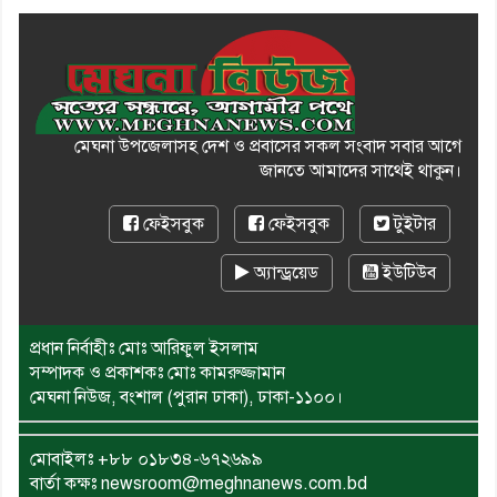
মেঘনা উপজেলাসহ দেশ ও প্রবাসের সকল সংবাদ সবার আগে
জানতে আমাদের সাথেই থাকুন।
ফেইসবুক
ফেইসবুক
টুইটার
অ্যান্ড্রয়েড
ইউটিউব
প্রধান নির্বাহীঃ মোঃ আরিফুল ইসলাম
সম্পাদক ও প্রকাশকঃ মোঃ কামরুজ্জামান
মেঘনা নিউজ, বংশাল (পুরান ঢাকা), ঢাকা-১১০০।
মোবাইলঃ
+৮৮ ০১৮৩৪-৬৭২৬৯৯
বার্তা কক্ষঃ newsroom@meghnanews.com.bd