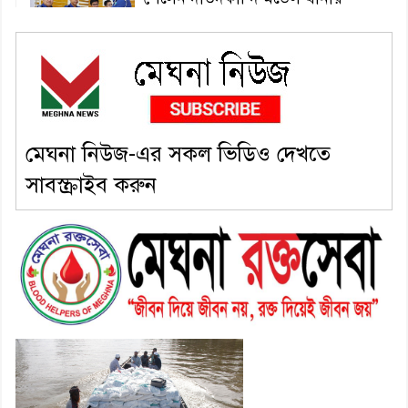
এএসআই সজল
৬। দাউদকান্দিতে উপজেলা আইন-
শৃঙ্খলা কমিটির মাসিক সভা অনুষ্ঠিত
মেঘনা নিউজ-এর সকল ভিডিও দেখতে
৭। দাউদকান্দিতে মুচি সম্প্রদায়ের
সাবস্ক্রাইব করুন
খোঁজখবর নিলেন ড. খন্দকার মারুফ
হোসেন
৮। মেঘনায় আইন-শৃঙ্খলা কমিটির
মাসিক সভা অনুষ্ঠিত
৯। জাতীয় নেতা ড. খন্দকার
মোশাররফ হোসেনের মূল্যায়ন কোথায়
এবং একটি বিশ্লেষণ