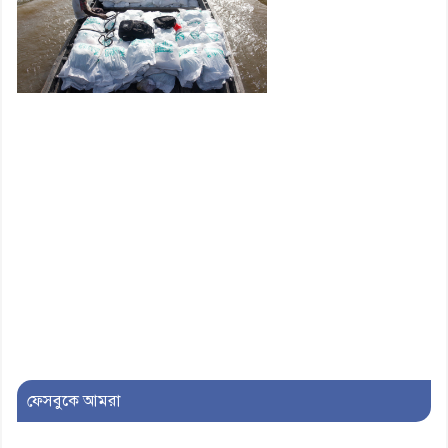
১০। দাউদকান্দিতে ইউপি সদস্যকে
মারধরের চেষ্টা ও প্রাণনাশের হুমকির
অভিযোগ
ফেসবুকে আমরা