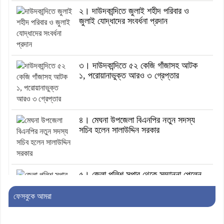
২। দাউদকান্দিতে জুলাই শহীদ পরিবার ও
জুলাই যোদ্ধাদের সংবর্ধনা প্রদান
৩। দাউদকান্দিতে ৫২ কেজি গাঁজাসহ আটক
১, পরোয়ানাভুক্ত আরও ৩ গ্রেপ্তার
৪। মেঘনা উপজেলা বিএনপির নতুন সদস্য
সচিব হলেন সালাউদ্দিন সরকার
৫। জেলা পুলিশ সুপার থেকে সম্মাননা পেলেন
দাউদকান্দি মডেল থানার এএসআই সজল
ফেসবুকে আমরা