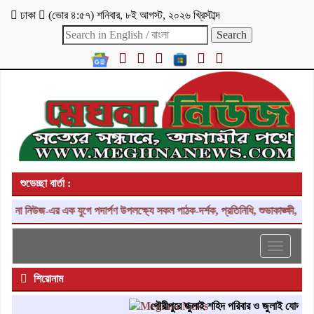
ঢাকা
(
ভোর ৪:৫৭
)
শনিবার
,
৮ই আগস্ট, ২০২৬ খ্রিস্টাব্দ
শুভেচ্ছা বার্তা :
া নিউজ-এর এক যুগে পদার্পণ উপলক্ষ্যে সকল পাঠক-দর্শক, প্রতিনিধি, শুভাকাঙ্ক্ষী, সহয
Toggle
navigati
শিরোনাম
গৌরীপুরে জুলাই শহিদ পরিবার ও জুলাই যোদ্ধাদের স