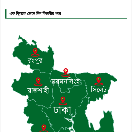
৬। দাউদকান্দিতে উপজেলা আইন-শৃঙ্খলা
কমিটির মাসিক সভা অনুষ্ঠিত
এক ক্লিকে জেনে নিন বিভাগীয় খবর
৭। দাউদকান্দিতে মুচি সম্প্রদায়ের খোঁজখবর
নিলেন ড. খন্দকার মারুফ হোসেন
৮। মেঘনায় আইন-শৃঙ্খলা কমিটির মাসিক
সভা অনুষ্ঠিত
৯। জাতীয় নেতা ড. খন্দকার মোশাররফ
হোসেনের মূল্যায়ন কোথায় এবং একটি
বিশ্লেষণ
১০। দাউদকান্দিতে ইউপি সদস্যকে মারধরের
চেষ্টা ও প্রাণনাশের হুমকির অভিযোগ