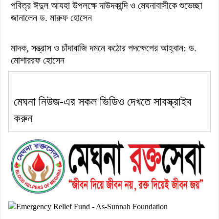
পবিত্র ঈদুল আযহা উপলক্ষে দাউদকান্দি ও মেঘনাবাসীকে শুভেচ্ছা
জানালেন ড. মারুফ হোসেন
মাদক, সন্ত্রাস ও চাঁদাবাজি দমনে কঠোর পদক্ষেপের আহ্বান: ড.
মোশাররফ হোসেন
মেঘনা নিউজ-এর সকল ভিডিও দেখতে সাবস্ক্রাইব
করুন