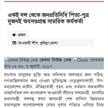
একই দল থেকে জনপ্রতিনিধি পিতা-পুত্র
দুজনই অবসরপ্রাপ্ত সামরিক কর্মকর্তা
প্রচ্ছদ
আওয়ামী লীগ
,
কুমিল্লা জেলা
২১১৩২
বার পঠিত
মেঘনা নিউজ ডেস্ক
সোমবার
রাত ০২:৩৬, ৩ জুলাই, ২০১৭
বাংলার মানুষের মুক্তি আর অধিকার আদায়ের জন্য গঠিত,
গণতান্ত্রিকভাবে জন্ম নেওয়া মুক্তিযুদ্ধে নেতৃত্বদানকারী, উপ-
মহাদেশের প্রাচীন, ঐতিহ্যবাহী, বৃহৎ এবং বর্তমান ক্ষমতাসীন
রাজনৈতিক দল বাংলাদেশ আওয়ামী লীগের সভানেত্রী, মাননীয়
প্রধানমন্ত্রী, বঙ্গবন্ধু কন্যা জননেত্রী শেখ হাসিনা উন্নয়নের
মহাসড়কে বাংলাদেশকে যেমন দূর্বার গতিতে এগিয়ে নিয়ে