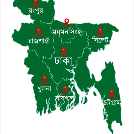
৭। দাউদকান্দিতে উপজেলা আইন-
শৃঙ্খলা কমিটির মাসিক সভা অনুষ্ঠিত
৮। দাউদকান্দিতে মুচি সম্প্রদায়ের
খোঁজখবর নিলেন ড. খন্দকার মারুফ
হোসেন
৯। মেঘনায় আইন-শৃঙ্খলা কমিটির
মাসিক সভা অনুষ্ঠিত
১০। জাতীয় নেতা ড. খন্দকার
মোশাররফ হোসেনের মূল্যায়ন কোথায়
এবং একটি বিশ্লেষণ