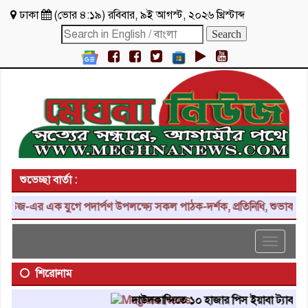
ঢাকা
(
ভোর ৪:১৯
)
রবিবার
,
৯ই আগস্ট, ২০২৬ খ্রিস্টাব্দ
শুভেচ্ছা বার্তা :
-এর এক যুগে পদার্পণ উপলক্ষ্যে সকল পাঠক-দর্শক, প্রতিনিধি, শুভাকাঙ্ক্ষী
Toggle
navigat
শিরোনাম
দাউদকান্দিতে ১০ হাজার পিস ইয়াবা ট্যাবলেট উদ্ধা