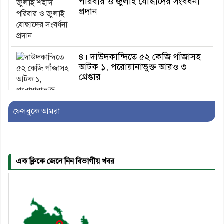
পরিবার ও জুলাই যোদ্ধাদের সংবর্ধনা
প্রদান
৪। দাউদকান্দিতে ৫২ কেজি গাঁজাসহ
আটক ১, পরোয়ানাভুক্ত আরও ৩
গ্রেপ্তার
ফেসবুকে আমরা
৫। মেঘনা উপজেলা বিএনপির নতুন
সদস্য সচিব হলেন সালাউদ্দিন সরকার
এক ক্লিকে জেনে নিন বিভাগীয় খবর
৬। জেলা পুলিশ সুপার থেকে সম্মাননা
পেলেন দাউদকান্দি মডেল থানার
এএসআই সজল