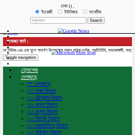
ঢাকা
(
)
,
ইংরেজী
ইউনিজয়
ফনেটিক
শুভেচ্ছা বার্তা :
িউজ-এর এক যুগে পদার্পণ উপলক্ষ্যে সকল পাঠক-দর্শক, প্রতিনিধি, শুভাকাঙ্ক্ষী, সহযোগী
Toggle navigation
হোমপেজ
দেশজুড়ে
** দেশজুড়ে
>> ঢাকা বিভাগ
>> চট্টগ্রাম বিভাগ
>> খুলনা বিভাগ
>> রংপুর বিভাগ
>> সিলেট বিভাগ
>> ময়মনসিংহ বিভাগ
>> বরিশাল বিভাগ