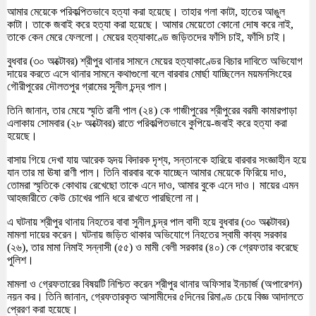
আমার মেয়েকে পরিকল্পিতভাবে হত্যা করা হয়েছে। তাহার গলা কাটা, হাতের আঙুল
কাটা। তাকে জবাই করে হত্যা করা হয়েছে। আমার মেয়েতো কোনো দোষ করে নাই,
তাকে কেন মেরে ফেললো। মেয়ের হত্যাকাণ্ডে জড়িতদের ফাঁসি চাই, ফাঁসি চাই।
বুধবার (৩০ অক্টোবর) শ্রীপুর থানার সামনে মেয়ের হত্যাকাণ্ডের বিচার দাবিতে অভিযোগ
দায়ের করতে এসে থানার সামনে কথাগুলো বলে বারবার মোর্ছা যাচ্ছিলেন ময়মনসিংহের
গৌরীপুরের দৌলতপুর গ্রামের সুনীল চন্দ্র পাল।
তিনি জানান, তার মেয়ে স্মৃতি রানী পাল (২৪) কে গাজীপুরের শ্রীপুরের বরমী কামারপাড়া
এলাকায় সোমবার (২৮ অক্টোবর) রাতে পরিকল্পিতভাবে কুপিয়ে-জবাই করে হত্যা করা
হয়েছে।
বাসায় গিয়ে দেখা যায় আরেক হৃদয় বিদারক দৃশ্য, সন্তানকে হারিয়ে বারবার সংজ্ঞাহীন হয়ে
যান তার মা ঊষা রাণী পাল। তিনি বারবার বকে যাচ্ছেন আমার মেয়েকে ফিরিয়ে দাও,
তোমরা স্মৃতিকে কোথায় রেখেছো তাকে এনে দাও, আমার বুকে এনে দাও। মায়ের এমন
আহজারীতে কেউ চোখের পানি ধরে রাখতে পারছিলো না।
এ ঘটনায় শ্রীপুর থানায় নিহতের বাবা সুনীল চন্দ্র পাল বাদী হয়ে বুধবার (৩০ অক্টোবর)
মামলা দায়ের করেন। ঘটনায় জড়িত থাকার অভিযোগে নিহতের স্বামী কাব্য সরকার
(২৬), তার মামা নিমাই সন্নাসী (৫৫) ও মামী বেলী সরকার (৪০) কে গ্রেফতার করেছে
পুলিশ।
মামলা ও গ্রেফতারের বিষয়টি নিশ্চিত করেন শ্রীপুর থানার অফিসার ইনচার্জ (অপারেশন)
নয়ন কর। তিনি জানান, গ্রেফতারকৃত আসামীদের ৫দিনের রিমাণ্ড চেয়ে বিজ্ঞ আদালতে
প্রেরণ করা হয়েছে।