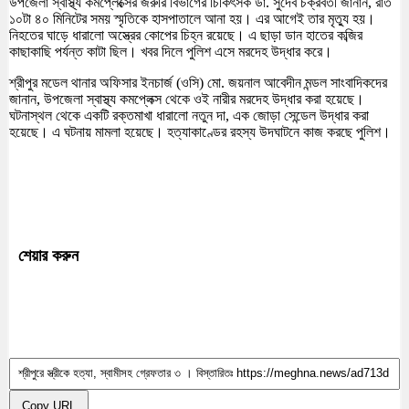
উপজেলা স্বাস্থ্য কমপ্লেক্সের জরুরি বিভাগের চিকিৎসক ডা. সুদেব চক্রবর্তী জানান, রাত
১০টা ৪০ মিনিটের সময় স্মৃতিকে হাসপাতালে আনা হয়। এর আগেই তার মৃত্যু হয়।
নিহতের ঘাড়ে ধারালো অস্ত্রের কোপের চিহ্ন রয়েছে। এ ছাড়া ডান হাতের কব্জির
কাছাকাছি পর্যন্ত কাটা ছিল। খবর দিলে পুলিশ এসে মরদেহ উদ্ধার করে।
শ্রীপুর মডেল থানার অফিসার ইনচার্জ (ওসি) মো. জয়নাল আবেদীন মন্ডল সাংবাদিকদের
জানান, উপজেলা স্বাস্থ্য কমপ্লেক্স থেকে ওই নারীর মরদেহ উদ্ধার করা হয়েছে।
ঘটনাস্থল থেকে একটি রক্তমাখা ধারালো নতুন দা, এক জোড়া সেন্ডেল উদ্ধার করা
হয়েছে। এ ঘটনায় মামলা হয়েছে। হত্যাকাণ্ডের রহস্য উদঘাটনে কাজ করছে পুলিশ।
শেয়ার করুন
Copy URL