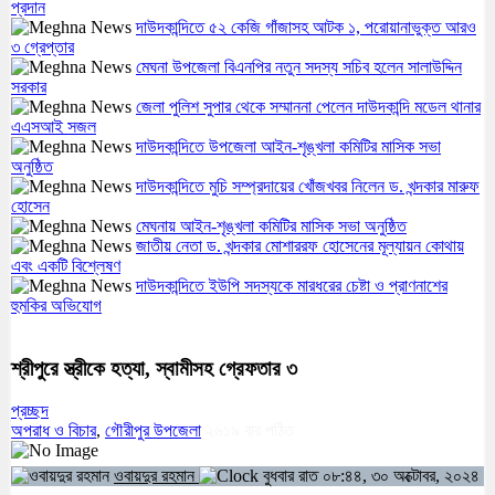
প্রদান
দাউদকান্দিতে ৫২ কেজি গাঁজাসহ আটক ১, পরোয়ানাভুক্ত আরও
৩ গ্রেপ্তার
মেঘনা উপজেলা বিএনপির নতুন সদস্য সচিব হলেন সালাউদ্দিন
সরকার
জেলা পুলিশ সুপার থেকে সম্মাননা পেলেন দাউদকান্দি মডেল থানার
এএসআই সজল
দাউদকান্দিতে উপজেলা আইন-শৃঙ্খলা কমিটির মাসিক সভা
অনুষ্ঠিত
দাউদকান্দিতে মুচি সম্প্রদায়ের খোঁজখবর নিলেন ড. খন্দকার মারুফ
হোসেন
মেঘনায় আইন-শৃঙ্খলা কমিটির মাসিক সভা অনুষ্ঠিত
জাতীয় নেতা ড. খন্দকার মোশাররফ হোসেনের মূল্যায়ন কোথায়
এবং একটি বিশ্লেষণ
দাউদকান্দিতে ইউপি সদস্যকে মারধরের চেষ্টা ও প্রাণনাশের
হুমকির অভিযোগ
শ্রীপুরে স্ত্রীকে হত্যা, স্বামীসহ গ্রেফতার ৩
প্রচ্ছদ
অপরাধ ও বিচার
,
গৌরীপুর উপজেলা
২৬১৯
বার পঠিত
ওবায়দুর রহমান
বুধবার রাত ০৮:৪৪, ৩০ অক্টোবর, ২০২৪