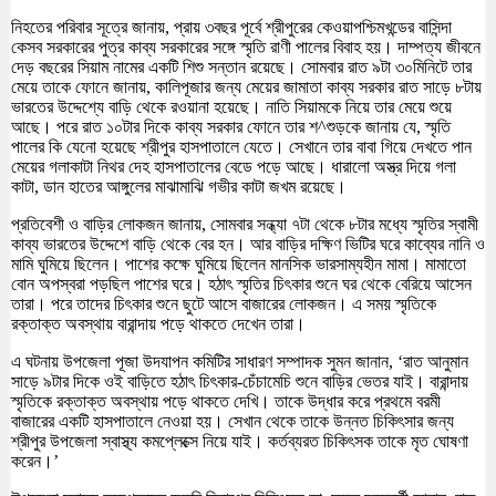
নিহতের পরিবার সূত্রে জানায়, প্রায় ৩বছর পূর্বে শ্রীপুরের কেওয়াপশ্চিমখন্ডের বাসিন্দা
কেসব সরকারের পুত্র কাব্য সরকারের সঙ্গে স্মৃতি রাণী পালের বিবাহ হয়। দাম্পত্য জীবনে
দেড় বছরের সিয়াম নামের একটি শিশু সন্তান রয়েছে। সোমবার রাত ৯টা ৩০মিনিটে তার
মেয়ে তাকে ফোনে জানায়, কালিপূজার জন্য মেয়ের জামাতা কাব্য সরকার রাত সাড়ে ৮টায়
ভারতের উদ্দেশ্যে বাড়ি থেকে রওয়ানা হয়েছে। নাতি সিয়ামকে নিয়ে তার মেয়ে শুয়ে
আছে। পরে রাত ১০টার দিকে কাব্য সরকার ফোনে তার শ^শুড়কে জানায় যে, স্মৃতি
পালের কি যেনো হয়েছে শ্রীপুর হাসপাতালে যেতে। সেখানে তার বাবা গিয়ে দেখতে পান
মেয়ের গলাকাটা নিথর দেহ হাসপাতালের বেডে পড়ে আছে। ধারালো অস্ত্র দিয়ে গলা
কাটা, ডান হাতের আঙ্গুলের মাঝামাঝি গভীর কাটা জখম রয়েছে।
প্রতিবেশী ও বাড়ির লোকজন জানায়, সোমবার সন্ধ্যা ৭টা থেকে ৮টার মধ্যে স্মৃতির স্বামী
কাব্য ভারতের উদ্দেশে বাড়ি থেকে বের হন। আর বাড়ির দক্ষিণ ভিটির ঘরে কাব্যের নানি ও
মামি ঘুমিয়ে ছিলেন। পাশের কক্ষে ঘুমিয়ে ছিলেন মানসিক ভারসাম্যহীন মামা। মামাতো
বোন অপস্বরা পড়ছিল পাশের ঘরে। হঠাৎ স্মৃতির চিৎকার শুনে ঘর থেকে বেরিয়ে আসেন
তারা। পরে তাদের চিৎকার শুনে ছুটে আসে বাজারের লোকজন। এ সময় স্মৃতিকে
রক্তাক্ত অবস্থায় বারান্দায় পড়ে থাকতে দেখেন তারা।
এ ঘটনায় উপজেলা পূজা উদযাপন কমিটির সাধারণ সম্পাদক সুমন জানান, ‘রাত আনুমান
সাড়ে ৯টার দিকে ওই বাড়িতে হঠাৎ চিৎকার-চেঁচামেচি শুনে বাড়ির ভেতর যাই। বারান্দায়
স্মৃতিকে রক্তাক্ত অবস্থায় পড়ে থাকতে দেখি। তাকে উদ্ধার করে প্রথমে বরমী
বাজারের একটি হাসপাতালে নেওয়া হয়। সেখান থেকে তাকে উন্নত চিকিৎসার জন্য
শ্রীপুর উপজেলা স্বাস্থ্য কমপ্লেক্সে নিয়ে যাই। কর্তব্যরত চিকিৎসক তাকে মৃত ঘোষণা
করেন।’