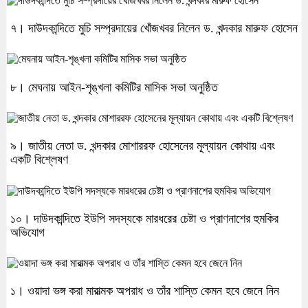
৭। দাউদকান্দিতে মুচি সম্প্রদায়ের খোঁজখবর নিলেন ড. খন্দকার মারুফ হোসেন
৮। মেঘনায় আইন-শৃঙ্খলা কমিটির মাসিক সভা অনুষ্ঠিত
৯। জাতীয় নেতা ড. খন্দকার মোশাররফ হোসেনের মূল্যায়ন কোথায় এবং
একটি বিশ্লেষণ
১০। দাউদকান্দিতে ইউপি সদস্যকে মারধরের চেষ্টা ও প্রাণনাশের হুমকির
অভিযোগ
১। ওয়াদা ভঙ্গ করা মারাত্মক অপরাধ ও তাঁর শাস্তি কেমন হবে জেনে নিন