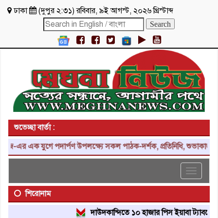
ঢাকা
(
দুপুর ২:৩১
)
রবিবার
,
৯ই আগস্ট, ২০২৬ খ্রিস্টাব্দ
শুভেচ্ছা বার্তা :
এর এক যুগে পদার্পণ উপলক্ষ্যে সকল পাঠক-দর্শক, প্রতিনিধি, শুভাকাঙ্ক্ষী,
Toggle
navigat
শিরোনাম
দাউদকান্দিতে ১০ হাজার পিস ইয়াবা ট্যাবলেট উদ্ধার