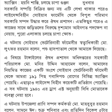
বুধবার
সরকারি সম্পত্তি বিক্রির জন্য নয় এটি লেখা থাকার পরেও
লাইসেন্সবিহীন সোইয়াব ফার্মেসি থেকে বিপুল পরিমাণ
সরকারি সম্পদ উদ্ধার করে ঔষধ প্রশাসন। এতকিছুর পরেও এ
কাজের সাথে জড়িতদের বিরুদ্ধে দৃশ্যমান আইনগত পদক্ষেপ না
নেয়ায়, পুরো এলাকায় চলছে চাপা ক্ষোভ।
এ ঘটনায় সোইয়াব ভেটেরিনারী র্ফামেসীর স্বত্বাধিকারী মো.
লুৎফর রহমান বলেন, পশু হাসপাতাল থেকে আমাকে দিয়েছে।
এ বিষয়ে টাঙ্গাইলের ঔষধ প্রশাসন অধিদপ্তরের সহকারী
পরিচালক মো. মনির উদ্দিন আহামেদ বলেন, আমাদের
নিয়মিত কাজের একটি অংশে সোইয়াব ভেটেরিনারী র্ফামেসী
থেকে আমরা ১৯১ পিছ গবাদিপশু রোগের বিভিন্ন ভ্যাক্সিন
পেয়েছি। এছাড়াও লাইসেন্স বিহীন কয়েকটি প্রতিষ্ঠান পেয়েছি।
এ সব ঘটনায় ১৯৪০ এর ড্রাগ এক্ট অনুয়ায়ী বিধি মোতাবেক
ব্যবস্থা নেয়া হবে।
এ ঘটনায় উপজেলা প্রাণি সম্পদ কর্মকর্তা মো. মাহবুবুর রহমান
বলেন, সামনে ঈদ। শুক্র শনিবার এবং প্রতিদিন বিকেল ৫টার