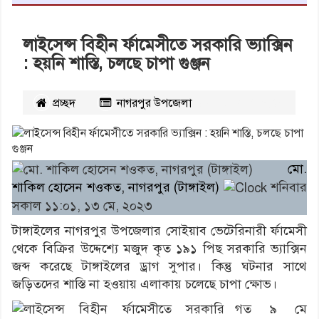
লাইসেন্স বিহীন র্ফামেসীতে সরকারি ভ্যাক্সিন
: হয়নি শাস্তি, চলছে চাপা গুঞ্জন
প্রচ্ছদ
নাগরপুর উপজেলা
২৮২৭
বার পঠিত
মো.
শাকিল হোসেন শওকত, নাগরপুর (টাঙ্গাইল)
শনিবার
সকাল ১১:০১, ১৩ মে, ২০২৩
টাঙ্গাইলের নাগরপুর উপজেলার সোইয়াব ভেটেরিনারী র্ফামেসী
থেকে বিক্রির উদ্দেশ্যে মজুদ কৃত ১৯১ পিছ সরকারি ভ্যাক্সিন
জব্দ করেছে টাঙ্গাইলের ড্রাগ সুপার। কিন্তু ঘটনার সাথে
জড়িতদের শাস্তি না হওয়ায় এলাকায় চলেছে চাপা ক্ষোভ।
গত ৯ মে