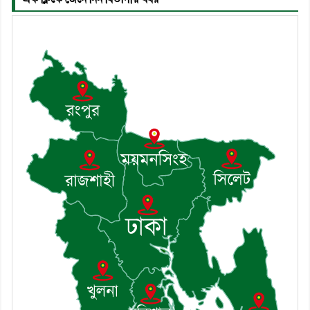
৬। জেলা পুলিশ সুপার থেকে সম্মাননা
পেলেন দাউদকান্দি মডেল থানার
এএসআই সজল
৭। দাউদকান্দিতে উপজেলা আইন-
শৃঙ্খলা কমিটির মাসিক সভা অনুষ্ঠিত
৮। দাউদকান্দিতে মুচি সম্প্রদায়ের
খোঁজখবর নিলেন ড. খন্দকার মারুফ
হোসেন
৯। মেঘনায় আইন-শৃঙ্খলা কমিটির
মাসিক সভা অনুষ্ঠিত
১০। জাতীয় নেতা ড. খন্দকার
মোশাররফ হোসেনের মূল্যায়ন কোথায়