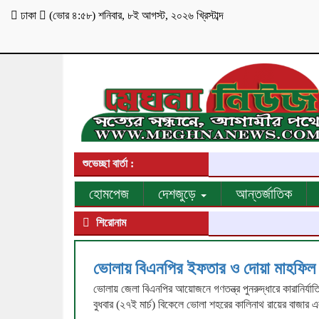
ঢাকা
(
ভোর ৪:৫৮
)
শনিবার
,
৮ই আগস্ট, ২০২৬ খ্রিস্টাব্দ
শুভেচ্ছা বার্তা :
হোমপেজ
দেশজুড়ে
আন্তর্জাতিক
শিরোনাম
ভোলায় বিএনপির ইফতার ও দোয়া মাহফিল অ
ভোলায় জেলা বিএনপির আয়োজনে গণতন্ত্র পুনরুদ্ধারে কারানির্যা
বুধবার (২৭ই মার্চ) বিকেলে ভোলা শহরের কালিনাথ রায়ের বাজার এ