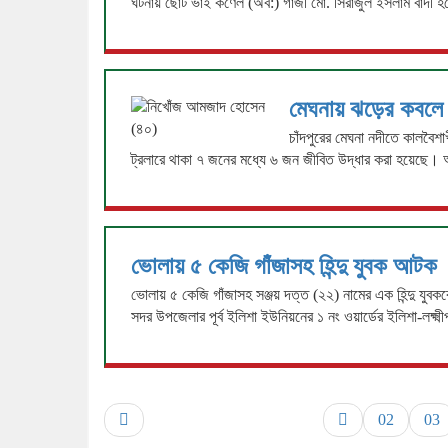
ঘটনায় ছোট ভাই কর্ণেল (অব:) গাজী মো. সিরাজুল ইসলাম বাদী 
মেঘনায় ঝড়ের কবলে প
চাঁদপুরের মেঘনা নদীতে কালবৈ
ট্রলারে থাকা ৭ জনের মধ্যে ৬ জন জীবিত উদ্ধার করা হয়েছে
ভোলায় ৫ কেজি গাঁজাসহ হিন্দু যুবক আটক
ভোলায় ৫ কেজি গাঁজাসহ সঞ্জয় দত্ত (২২) নামের এক হিন্দু যুবক
সদর উপজেলার পূর্ব ইলিশা ইউনিয়নের ১ নং ওয়ার্ডের ইলিশা-লক্ষ্মী
02
03