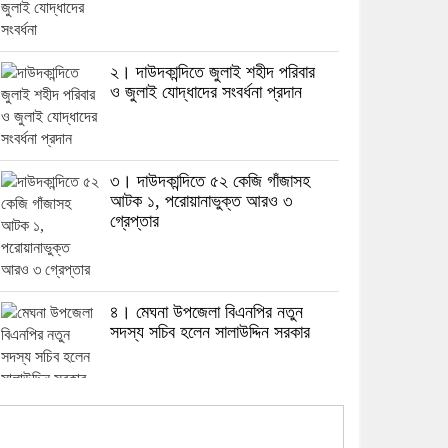
২। দাউদকান্দিতে জুলাই শহীদ পরিবার
ও জুলাই যোদ্ধাদের সংবর্ধনা প্রদান
৩। দাউদকান্দিতে ৫২ কেজি গাঁজাসহ
আটক ১, পরোয়ানাভুক্ত আরও ৩
গ্রেপ্তার
৪। মেঘনা উপজেলা বিএনপির নতুন
সদস্য সচিব হলেন সালাউদ্দিন সরকার
৫। জেলা পুলিশ সুপার থেকে সম্মাননা
পেলেন দাউদকান্দি মডেল থানার