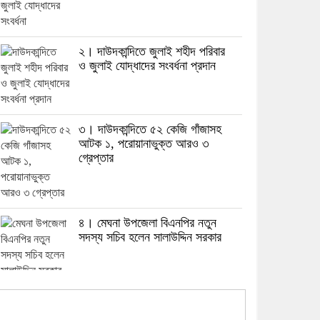
২। দাউদকান্দিতে জুলাই শহীদ পরিবার
ও জুলাই যোদ্ধাদের সংবর্ধনা প্রদান
৩। দাউদকান্দিতে ৫২ কেজি গাঁজাসহ
আটক ১, পরোয়ানাভুক্ত আরও ৩
গ্রেপ্তার
৪। মেঘনা উপজেলা বিএনপির নতুন
সদস্য সচিব হলেন সালাউদ্দিন সরকার
৫। জেলা পুলিশ সুপার থেকে সম্মাননা
পেলেন দাউদকান্দি মডেল থানার