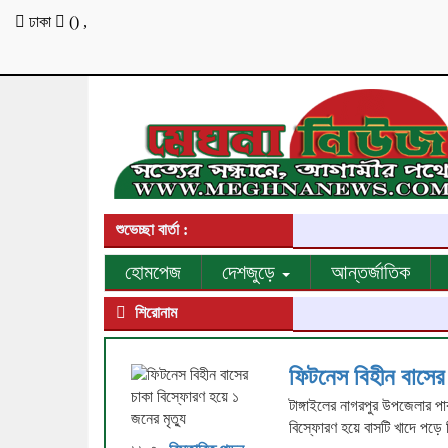
ঢাকা
(
)
,
শুভেচ্ছা বার্তা :
হোমপেজ
দেশজুড়ে
আন্তর্জাতিক
শিরোনাম
ফিটনেস বিহীন বাসের 
টাঙ্গাইলের নাগরপুর উপজেলার পা
বিস্ফোরণ হয়ে বাসটি খাদে পড়ে 