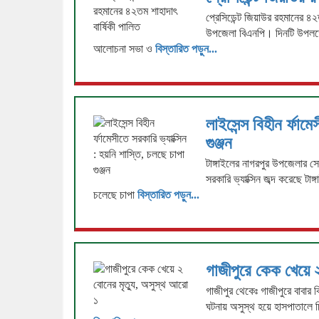
প্রেসিডেন্ট জিয়াউর রহমানের ৪
উপজেলা বিএনপি। দিনটি উপলক্ষে
আলোচনা সভা ও
বিস্তারিত পড়ুন...
লাইসেন্স বিহীন র্ফাম
গুঞ্জন
টাঙ্গাইলের নাগরপুর উপজেলার সো
সরকারি ভ্যাক্সিন জব্দ করেছে ট
চলেছে চাপা
বিস্তারিত পড়ুন...
​গাজীপুরে কেক খেয়ে 
​গাজীপুর থেকেঃ গাজীপুরে বাবার
ঘটনায় অসুস্থ হয়ে হাসপাতালে চ