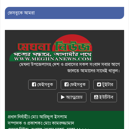
মোশাররফ হোসেনের মূল্যায়ন কোথায়
এবং একটি বিশ্লেষণ
ফেসবুকে আমরা
মেঘনা উপজেলাসহ দেশ ও প্রবাসের সকল সংবাদ সবার আগে
জানতে আমাদের সাথেই থাকুন।
ফেইসবুক
ফেইসবুক
টুইটার
অ্যান্ড্রয়েড
ইউটিউব
প্রধান নির্বাহীঃ মোঃ আরিফুল ইসলাম
সম্পাদক ও প্রকাশকঃ মোঃ কামরুজ্জামান