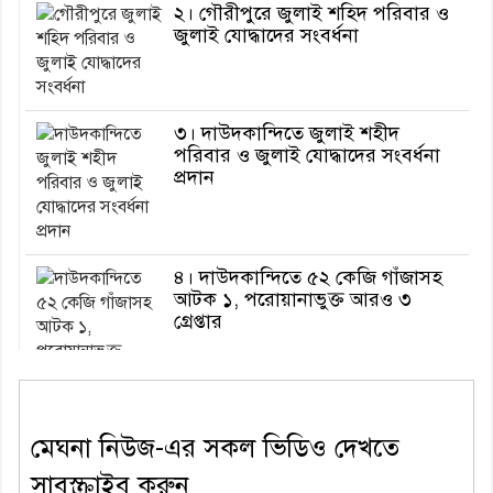
২। গৌরীপুরে জুলাই শহিদ পরিবার ও
জুলাই যোদ্ধাদের সংবর্ধনা
৩। দাউদকান্দিতে জুলাই শহীদ
পরিবার ও জুলাই যোদ্ধাদের সংবর্ধনা
প্রদান
৪। দাউদকান্দিতে ৫২ কেজি গাঁজাসহ
আটক ১, পরোয়ানাভুক্ত আরও ৩
গ্রেপ্তার
৫। মেঘনা উপজেলা বিএনপির নতুন
মেঘনা নিউজ-এর সকল ভিডিও দেখতে
সদস্য সচিব হলেন সালাউদ্দিন সরকার
সাবস্ক্রাইব করুন