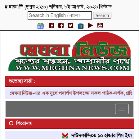
ঢাকা
(
দুপুর ২:৫০
)
শনিবার
,
৮ই আগস্ট, ২০২৬ খ্রিস্টাব্দ
শুভেচ্ছা বার্তা :
মেঘনা নিউজ-এর এক যুগে পদার্পণ উপলক্ষ্যে সকল পাঠক-দর্শক, প্রতিনিধি, 
Toggle
navigat
শিরোনাম
দাউদকান্দিতে ১০ হাজার পিস ইয়াবা ট্যাবল