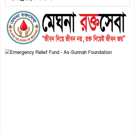
৬। জেলা পুলিশ সুপার থেকে সম্মাননা
পেলেন দাউদকান্দি মডেল থানার
এএসআই সজল
৭। দাউদকান্দিতে উপজেলা আইন-
শৃঙ্খলা কমিটির মাসিক সভা অনুষ্ঠিত
৮। দাউদকান্দিতে মুচি সম্প্রদায়ের
খোঁজখবর নিলেন ড. খন্দকার মারুফ
হোসেন
৯। মেঘনায় আইন-শৃঙ্খলা কমিটির
মাসিক সভা অনুষ্ঠিত
১০। জাতীয় নেতা ড. খন্দকার