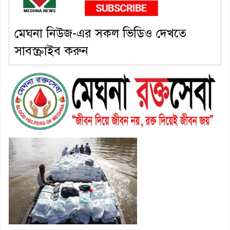
পেলেন দাউদকান্দি মডেল থানার
এএসআই সজল
মেঘনা নিউজ-এর সকল ভিডিও দেখতে
সাবস্ক্রাইব করুন
৭। দাউদকান্দিতে উপজেলা আইন-
শৃঙ্খলা কমিটির মাসিক সভা অনুষ্ঠিত
৮। দাউদকান্দিতে মুচি সম্প্রদায়ের
খোঁজখবর নিলেন ড. খন্দকার মারুফ
হোসেন
৯। মেঘনায় আইন-শৃঙ্খলা কমিটির
মাসিক সভা অনুষ্ঠিত
১০। জাতীয় নেতা ড. খন্দকার
মোশাররফ হোসেনের মূল্যায়ন কোথায়
এবং একটি বিশ্লেষণ