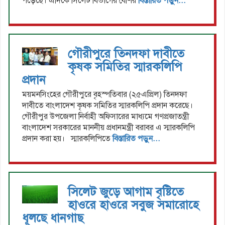
পড়েছে। এদিকে সিলেট বিভাগের বেশির
বিস্তারিত পড়ুন...
গৌরীপুরে তিনদফা দাবীতে
কৃষক সমিতির স্মারকলিপি
প্রদান
ময়মনসিংহের গৌরীপুরে বৃহস্পতিবার (২৫এপ্রিল) তিনদফা
দাবীতে বাংলাদেশ কৃষক সমিতির স্মারকলিপি প্রদান করেছে।
গৌরীপুর উপজেলা নির্বাহী অফিসারের মাধ্যমে গণপ্রজাতন্ত্রী
বাংলাদেশ সরকারের মাননীয় প্রধানমন্ত্রী বরাবর এ স্মারকলিপি
প্রদান করা হয়। স্মারকলিপিতে
বিস্তারিত পড়ুন...
সিলেট জুড়ে আগাম বৃষ্টিতে
হাওরে হাওরে সবুজ সমারোহে
ধূলছে ধানগাছ