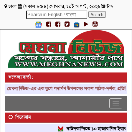
ঢাকা
(
সকাল ৮:৪৪
)
সোমবার
,
১০ই আগস্ট, ২০২৬ খ্রিস্টাব্দ
শুভেচ্ছা বার্তা :
মেঘনা নিউজ-এর এক যুগে পদার্পণ উপলক্ষ্যে সকল পাঠক-দর্শক, প্রতিনিধি, শু
Toggle
navigat
শিরোনাম
দাউদকান্দিতে ১০ হাজার পিস ইয়াবা ট্যাবলে