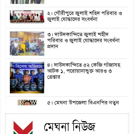
২। গৌরীপুরে জুলাই শহিদ পরিবার ও
জুলাই যোদ্ধাদের সংবর্ধনা
৩। দাউদকান্দিতে জুলাই শহীদ
পরিবার ও জুলাই যোদ্ধাদের সংবর্ধনা
প্রদান
৪। দাউদকান্দিতে ৫২ কেজি গাঁজাসহ
আটক ১, পরোয়ানাভুক্ত আরও ৩
গ্রেপ্তার
৫। মেঘনা উপজেলা বিএনপির নতুন
সদস্য সচিব হলেন সালাউদ্দিন সরকার
৬। জেলা পুলিশ সুপার থেকে সম্মাননা