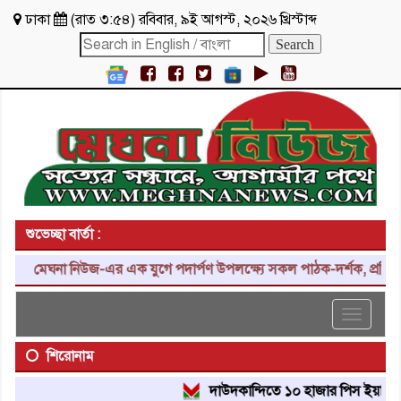
ঢাকা
(
রাত ৩:৫৪
)
রবিবার
,
৯ই আগস্ট, ২০২৬ খ্রিস্টাব্দ
শুভেচ্ছা বার্তা :
মেঘনা নিউজ-এর এক যুগে পদার্পণ উপলক্ষ্যে সকল পাঠক-দর্শক, প্রতিনিধি,
Toggle
navigat
শিরোনাম
দাউদকান্দিতে ১০ হাজার পিস ইয়াবা ট্যাবল