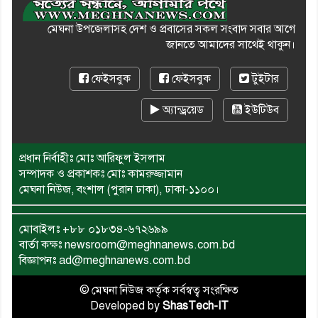
মেঘনা উপজেলাসহ দেশ ও প্রবাসের সকল সংবাদ সবার আগে
জানতে আমাদের সাথেই থাকুন।
ফেইসবুক
ফেইসবুক
টুইটার
অ্যান্ড্রয়েড
ইউটিউব
প্রধান নির্বাহীঃ মোঃ আরিফুল ইসলাম
সম্পাদক ও প্রকাশকঃ মোঃ কামরুজ্জামান
মেঘনা নিউজ, বংশাল (পুরান ঢাকা), ঢাকা-১১০০।
মোবাইলঃ
+৮৮ ০১৮৩৪-৬৭২৬৯৯
বার্তা কক্ষঃ newsroom@meghnanews.com.bd
বিজ্ঞাপনঃ ad@meghnanews.com.bd
© মেঘনা নিউজ কর্তৃক সর্বস্বত্ব সংরক্ষিত
Developed by
ShasTech-IT