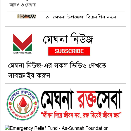
৫। মেঘনা উপজেলা বিএনপির নতুন
সদস্য সচিব হলেন সালাউদ্দিন সরকার
৬। জেলা পুলিশ সুপার থেকে সম্মাননা
পেলেন দাউদকান্দি মডেল থানার
এএসআই সজল
মেঘনা নিউজ-এর সকল ভিডিও দেখতে
সাবস্ক্রাইব করুন
৭। দাউদকান্দিতে উপজেলা আইন-
শৃঙ্খলা কমিটির মাসিক সভা অনুষ্ঠিত
৮। দাউদকান্দিতে মুচি সম্প্রদায়ের
খোঁজখবর নিলেন ড. খন্দকার মারুফ
হোসেন
৯। মেঘনায় আইন-শৃঙ্খলা কমিটির