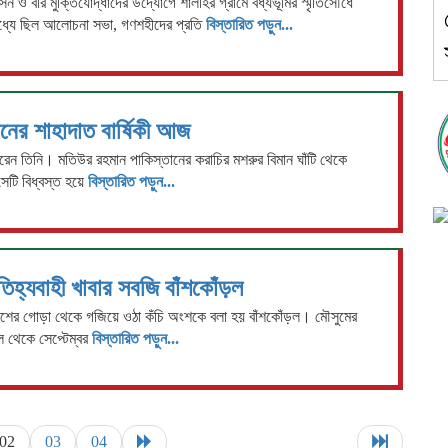
সন ও বীর মুক্তিযোদ্ধাদের উদ্যোগে শালীহর গ্রামে বধ্যভূমির স্মৃতিসৌধে
 মধ্যে ছিল আলোচনা সভা, গণশহীদের প্রতি
বিস্তারিত পড়ুন...
ানের শাহাদাত বার্ষিকী আজ
ন তিনি। মতিউর রহমান পাকিস্তানের করাচির মশরুর বিমান ঘাঁটি থেকে
েটি বিধ্বস্ত হয়ে
বিস্তারিত পড়ুন...
তিহ্যবাহী খাবার সবজি বাঁশকোঁড়ল
 বাঁশের গোড়া থেকে গজিয়ে ওঠা কঁচি অংশকে বলা হয় বাঁশকোঁড়ল। মৌসুমের
 থেকে সেপ্টেম্বর
বিস্তারিত পড়ুন...
02
03
04