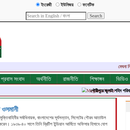
ইংরেজী
ইউনিজয়
ফনেটিক
মেঘনা নিউজ-
প্রবাস সংবাদ
অর্থনীতি
রাজনীতি
শিক্ষাঙ্গন
ভিডিও
গৌরীপুরে জুলাই শহিদ পরিবার ও জু
ি ওসমানী
ক্তিবাহিনীর সর্বাধিনায়ক, বাংলাদেশের সূর্যসন্তান, সিলেটের গৌরব আতাউল
করেন। ১৯৩৯-৪০ সালে তিনি ব্রিটিশ ইন্ডিয়ান আর্মিতে অফিসার হিসাবে যোগ