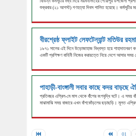
বিভিন্ন কর্মসূচীর মধ্য দিয়ে ময়মনসিংহের গৌরীপুর উপজেলা প্রশা
শুক্রবার (২১ আগস্ট) গণহত্যা দিবস পালিত হয়েছে। কর্মসূচীর
বীরশ্রেষ্ঠ ফ্লাইট লেফটেন্যান্ট মতিউর রহম
১৯৭১ সালের এই দিনে উড়োজাহাজ বিধ্বস্ত হয়ে শাহাদাতবরণ করে
একটি প্রশিক্ষণ বাহিনী নিজের করায়ত্তে নিয়ে দেশে আসার সময় স
পাহাড়ী-বাংঙ্গালী সবার কাছে কদর বাড়ছে ঐ
প্রতিবছর এপ্রিল-মে মাস থেকে বাঁঁশের বংশবৃদ্ধি ঘটে। এ সময়
মাঝামাঝি সময় বাজারে এখন বাঁশকোঁড়লের ছড়াছড়ি। মূলত এপ্রিল
01