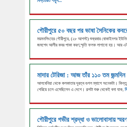
বিস্তারিত পড়ুন...
গৌরীপুরে ৫০ বছর পর ভাষা সৈনিকের কবরে 
ময়মনসিংহের গৌরীপুরে, (২৮ আগস্ট) শুক্রবার বোকাইনগর ইউনিয়
জমশেদ আলীর কবর পাকা করণ,স্মৃতি ফলক লাগানো হয়। আর এ
মাদার টেরিজা : আজ তাঁর ১১০ তম জন্মদিন
আলবেনিয়া থেকে কলকাতার দূরত্ব গুগল ম্যাপে অনেকটা। কিন্তু
পেরিয়ে চলে এসেছিলেন এ দেশে। গল্পটা শুরু থেকেই বলা যাক,
ব
গৌরীপুরে গভীর শ্রদ্ধা ও ভালোবাসায় স্মর