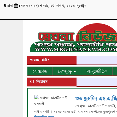
ঢাকা
(
সকাল ১১:০১
)
শনিবার
,
৮ই আগস্ট, ২০২৬ খ্রিস্টাব্দ
শুভেচ্ছা বার্তা :
হোমপেজ
দেশজুড়ে
আন্তর্জাতিক
শিরোনাম
শুভ জন্মদিন এম.এ.জ
মোহাম্মদ আতাউল গনী ওসমানী, মু
গনী ওসমানী। ১৯১৮ সালের এই দিনে ১লা সেপ্টেম্বর জন্মগ্রহণ 