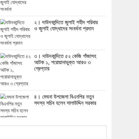
২। দাউদকান্দিতে জুলাই শহীদ পরিবার
ও জুলাই যোদ্ধাদের সংবর্ধনা প্রদান
৩। দাউদকান্দিতে ৫২ কেজি গাঁজাসহ
আটক ১, পরোয়ানাভুক্ত আরও ৩
গ্রেপ্তার
৪। মেঘনা উপজেলা বিএনপির নতুন
সদস্য সচিব হলেন সালাউদ্দিন সরকার
৫। জেলা পুলিশ সুপার থেকে সম্মাননা
পেলেন দাউদকান্দি মডেল থানার