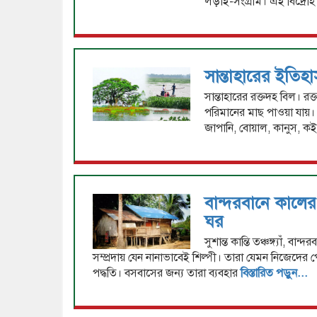
লড়াই-সংগ্রাম। এই বিদ্রোহ স
সান্তাহারের ইতিহ
সান্তাহারের রক্তদহ বিল। রক্
পরিমানের মাছ পাওয়া যায়। এ
জাপানি, বোয়াল, কানুস, কই
বান্দরবানে কালের
ঘর
সুশান্ত কান্তি তঞ্চঙ্গ্যাঁ, 
সম্প্রদায় যেন নানাভাবেই শিল্পী। তারা যেমন নিজেদের
পদ্ধতি। বসবাসের জন্য তারা ব্যবহার
বিস্তারিত পড়ুন...