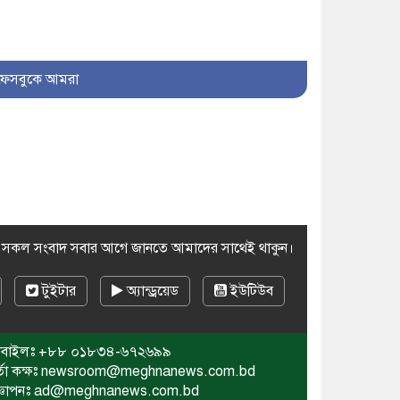
ফেসবুকে আমরা
র সকল সংবাদ সবার আগে জানতে আমাদের সাথেই থাকুন।
টুইটার
অ্যান্ড্রয়েড
ইউটিউব
বাইলঃ
+৮৮ ০১৮৩৪-৬৭২৬৯৯
র্তা কক্ষঃ newsroom@meghnanews.com.bd
জ্ঞাপনঃ ad@meghnanews.com.bd