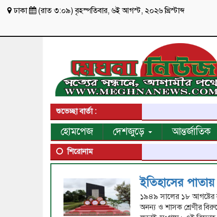
ঢাকা
(
রাত ৩:০৯
)
বৃহস্পতিবার
,
৬ই আগস্ট, ২০২৬ খ্রিস্টাব্দ
শুভেচ্ছা বার্তা :
হোমপেজ
দেশজুড়ে
আন্তর্জাতিক
শিরোনাম
ইতিহাসের পাতায় 
১৯৪৯ সালের ১৮ আগষ্টের 
অনন্য ও শাসক শ্রেণীর বির