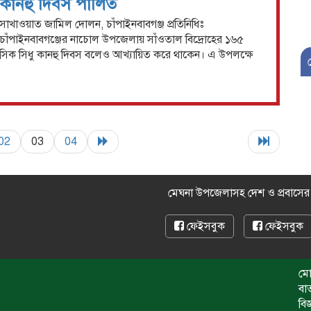
কানহু দিবস পালিত
সাখাওয়াত জামিল দোলন, চাঁপাইনবাবগঞ্জ প্রতিনিধিঃ
চাঁপাইনবাবগঞ্জের নাচোল উপজেলায় সাঁওতাল বিদ্রোহের ১৬৫
িক সিধু কানহু দিবস বলেও আখ্যায়িত করে থাকেন। এ উপলক্ষে
02
03
04
মেঘনা উপজেলাসহ দেশ ও প্রবাসে
ফেইসবুক
ফেইসবুক
মো
বা
বি