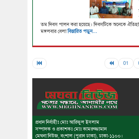
তম দিবস পালন করা হয়েছে। দিবসটিকে অনেকে ঐতিহাস
মঙ্গলবার বেলা
বিস্তারিত পড়ুন...
01
প্রধান নির্বাহীঃ মোঃ আরিফুল ইসলাম
সম্পাদক ও প্রকাশকঃ মোঃ কামরুজ্জামান
মেঘনা নিউজ, বংশাল (পুরান ঢাকা), ঢাকা-১১০০।