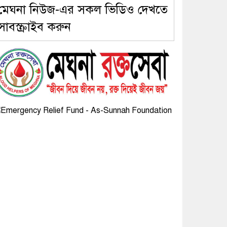
মেঘনা নিউজ-এর সকল ভিডিও দেখতে
সাবস্ক্রাইব করুন
৬। দাউদকান্দিতে উপজেলা
আইন-শৃঙ্খলা কমিটির মাসিক
সভা অনুষ্ঠিত
৭। দাউদকান্দিতে মুচি
সম্প্রদায়ের খোঁজখবর নিলেন ড.
খন্দকার মারুফ হোসেন
৮। মেঘনায় আইন-শৃঙ্খলা
কমিটির মাসিক সভা অনুষ্ঠিত
৯। জাতীয় নেতা ড. খন্দকার
মোশাররফ হোসেনের মূল্যায়ন
কোথায় এবং একটি বিশ্লেষণ
১০। দাউদকান্দিতে ইউপি
সদস্যকে মারধরের চেষ্টা ও
প্রাণনাশের হুমকির অভিযোগ