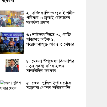
সংবর্ধনা
২। দাউদকান্দিতে জুলাই শহীদ
পরিবার ও জুলাই যোদ্ধাদের
সংবর্ধনা প্রদান
৩। দাউদকান্দিতে ৫২ কেজি
গাঁজাসহ আটক ১,
পরোয়ানাভুক্ত আরও ৩ গ্রেপ্তার
৪। মেঘনা উপজেলা বিএনপির
নতুন সদস্য সচিব হলেন
সালাউদ্দিন সরকার
৫। জেলা পুলিশ সুপার থেকে
সম্মাননা পেলেন দাউদকান্দি
মডেল থানার এএসআই সজল