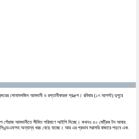
্থল বন্দরের সোনামসজিদ আমদানী ও রপ্তানীকারক গ্রæপ। রবিবার (১৭ আগস্ট) দুপুরে
েশে পেঁয়াজ আমদানীতে সীমিত পরিমাণে আইপি দিচ্ছে। কখনও ৫০ মেট্রিক টন আবার
সিএন্ডএফসহ অন্যান্য খরচ বেড়ে যাচ্ছে। আর এর প্রভাব সরাসরি বাজারে পড়বে এবং