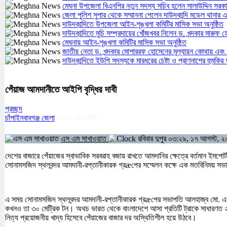
মেঘনা উপজেলা বিএনপির নতুন সদস্য সচিব হলেন সালাউদ্দিন সরক
জেলা পুলিশ সুপার থেকে সম্মাননা পেলেন দাউদকান্দি মডেল থান
দাউদকান্দিতে উপজেলা আইন-শৃঙ্খলা কমিটির মাসিক সভা অনুষ্ঠিত
দাউদকান্দিতে মুচি সম্প্রদায়ের খোঁজখবর নিলেন ড. খন্দকার মারুফ 
মেঘনায় আইন-শৃঙ্খলা কমিটির মাসিক সভা অনুষ্ঠিত
জাতীয় নেতা ড. খন্দকার মোশাররফ হোসেনের মূল্যায়ন কোথায় এবং
দাউদকান্দিতে ইউপি সদস্যকে মারধরের চেষ্টা ও প্রাণনাশের হুমকি
পেঁয়াজ আমদানীতে আইপি বৃদ্ধির দাবী
প্রচ্ছদ
চাঁপাইনবাবগঞ্জ জেলা
২৩৯৩
বার পঠিত
এস এম সাখাওয়াত
রবিবার দুপুর ০৩:২৯, ১৭ আগস্ট, 
দেশের বাজারে পেঁয়াজের স্বাভাবিক সরবরাহ বজায় রাখতে আমদানির ক্ষেত্রে বর্তমান ইমপোর
সোনামসজিদ স্থলবন্দর আমদানী-রপ্তানীকারক গ্রæপের সম্মেলন কক্ষে এক মতবিনিময় সভা
এ সময় সোনামসজিদ স্থলবন্দর আমদানী-রপ্তানীকারক গ্রæপের সভাপতি আলহাজ্ব মো. একর
কখনও তা ৩০ মেট্রিক টন। অথচ ভারত থেকে বাংলাদেশে আসা প্রতিটি ট্রাকে সাধারণত ২
নিত্য প্রয়োজনীয় খাদ্য হিসেবে পেঁয়াজের বাজার দর অস্থিতিশীল হয়ে উঠবে।