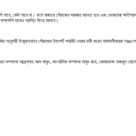
াবে, কেউ পাবে না। ফলে বাজারে পেঁয়াজের সরবরাহ ব্যাহত হবে এবং ভোক্তারা ক্ষতিগ্র
 পাশাপাশি দামেও স্বস্তি ফিরে আসবে।
িদা অনুযায়ী উম্মুক্তভাবে পেঁয়াজের ইমপোর্ট পারমিট দেয়ার দাবী করেন আমদানীকারক গ্রæপের
 সম্পাদক আব্দুল্লাহ আল মামুন, সাংগঠনিক সম্পাদক মাসুদ রানা, কোষাধ্যক্ষ নাজমুল হোসেন, 