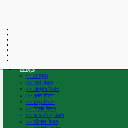
শুভেচ্ছা বার্তা :
Toggle navigation
হোমপেজ
দেশজুড়ে
** দেশজুড়ে
>> ঢাকা বিভাগ
>> চট্টগ্রাম বিভাগ
>> খুলনা বিভাগ
>> রংপুর বিভাগ
>> সিলেট বিভাগ
>> ময়মনসিংহ বিভাগ
>> বরিশাল বিভাগ