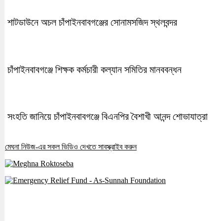
শাটডাউনে অচল চাঁপাইনবাবগঞ্জের সোনামসজিদ স্থলবন্দর
চাঁপাইনবাবগঞ্জে শিক্ষক কর্মচারী কল্যান সমিতির মানববন্ধন
সংহতি জানিয়ে চাঁপাইনবাবগঞ্জে বিএনপির বৈশাখী আনন্দ শোভাযাত্রা
মেঘনা নিউজ-এর সকল ভিডিও দেখতে সাবস্ক্রাইব করুন