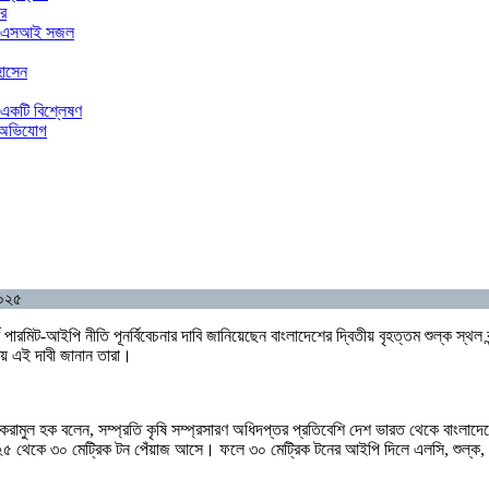
ার
ার এএসআই সজল
হোসেন
 একটি বিশ্লেষণ
র অভিযোগ
২০২৫
্ট পারমিট-আইপি নীতি পূনর্বিবেচনার দাবি জানিয়েছেন বাংলাদেশের দ্বিতীয় বৃহত্তম শুল্ক স
য় এই দাবী জানান তারা।
ামুল হক বলেন, সম্প্রতি কৃষি সম্প্রসারণ অধিদপ্তর প্রতিবেশি দেশ ভারত থেকে বাংলাদ
৫ থেকে ৩০ মেট্রিক টন পেঁয়াজ আসে। ফলে ৩০ মেট্রিক টনের আইপি দিলে এলসি, শুল্ক, 