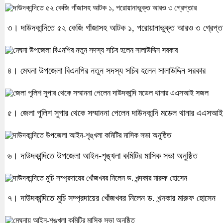
৩। দাউদকান্দিতে ৫২ কেজি গাঁজাসহ আটক ১, পরোয়ানাভুক্ত আরও ৩ গ্রেপ্ত
৪। মেঘনা উপজেলা বিএনপির নতুন সদস্য সচিব হলেন সালাউদ্দিন সরকার
৫। জেলা পুলিশ সুপার থেকে সম্মাননা পেলেন দাউদকান্দি মডেল থানার এএস
৬। দাউদকান্দিতে উপজেলা আইন-শৃঙ্খলা কমিটির মাসিক সভা অনুষ্ঠিত
৭। দাউদকান্দিতে মুচি সম্প্রদায়ের খোঁজখবর নিলেন ড. খন্দকার মারুফ হোসেন