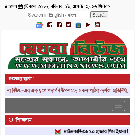
ঢাকা
(
বিকাল ৩:০৬
)
রবিবার
,
৯ই আগস্ট, ২০২৬ খ্রিস্টাব্দ
শুভেচ্ছা বার্তা :
া নিউজ-এর এক যুগে পদার্পণ উপলক্ষ্যে সকল পাঠক-দর্শক, প্রতিনিধি, শুভাকা
Toggle
navigat
শিরোনাম
দাউদকান্দিতে ১০ হাজার পিস ইয়াবা ট্যাবলেট উ