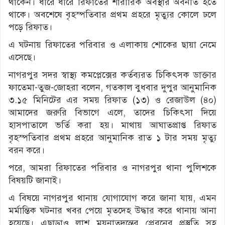
থাকেন। ধীরে ধীরে রিফাতের শারীরিক অবস্থার অবনতি হতে
থাকে। অবশেষে বৃহস্পতিবার প্রথম প্রহরে মৃত্যুর কোলে ঢলে
পড়ে রিফাত।
এ ঘটনায় রিফাতের পরিবার ও এলাকায় শোকের ছায়া নেমে
এসেছে।
নাগরপুর সদর স্বাস্থ্য কমপ্লেক্সের কর্তব্যরত চিকিৎসক ডাক্তার
ফাতেমা-তুজ-জোহরা বলেন, গতকাল বুধবার দুপুর আনুমানিক
৩.১৫ মিনিটের এর সময় রিফাত (১৩) ও রেজাউল (৪০)
আমাদের জরুরি বিভাগে এলে, তাদের চিকিৎসা দিয়ে
হাসপাতালে ভর্তি করা হয়। মাথায় আঘাতপ্রাপ্ত রিফাত
বৃহস্পতিবার প্রথম প্রহরে আনুমানিক রাত ১ টার সময় মৃত্যু
বরন করে।
পরে, আমরা রিফাতের পরিবার ও নাগরপুর থানা পুলিশকে
বিষয়টি জানাই।
এ বিষয়ে নাগরপুর থানায় যোগাযোগ করে জানা যায়, এমন
মর্মান্তিক ঘটনার খবর পেয়ে মৃতদেহ উদ্ধার করে থানায় আনা
হয়েছে। এছাড়াও লাশ ময়নাতদন্তের প্রেরনের প্রস্তুতি সহ