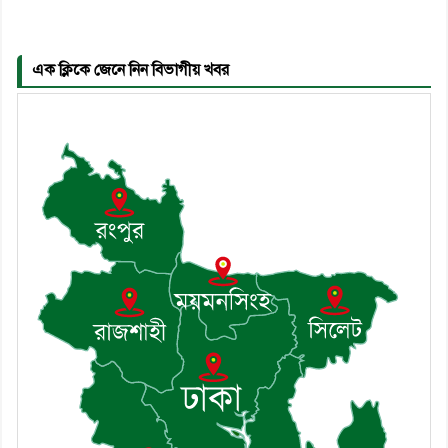
সদস্য সচিব হলেন সালাউদ্দিন সরকার
এক ক্লিকে জেনে নিন বিভাগীয় খবর
৬। জেলা পুলিশ সুপার থেকে সম্মাননা
পেলেন দাউদকান্দি মডেল থানার
এএসআই সজল
৭। দাউদকান্দিতে উপজেলা আইন-
শৃঙ্খলা কমিটির মাসিক সভা অনুষ্ঠিত
৮। দাউদকান্দিতে মুচি সম্প্রদায়ের
খোঁজখবর নিলেন ড. খন্দকার মারুফ
হোসেন
৯। মেঘনায় আইন-শৃঙ্খলা কমিটির
মাসিক সভা অনুষ্ঠিত