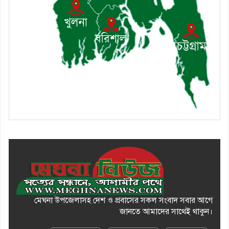
১০। জাতীয় নেতা ড. খন্দকার
মোশাররফ হোসেনের মূল্যায়ন কোথায়
এবং একটি বিশ্লেষণ
মেঘনা উপজেলাসহ দেশ ও প্রবাসের সকল সংবাদ সবার আগে
জানতে আমাদের সাথেই থাকুন।