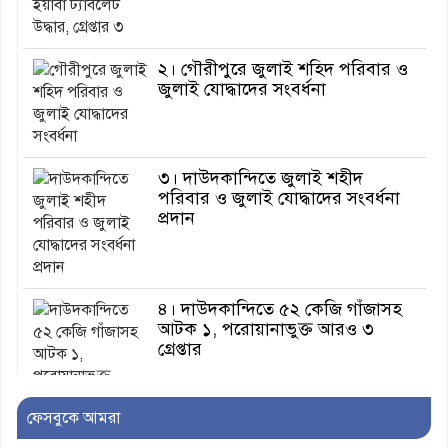
২। গৌরীপুরে জুলাই শহিদ পরিবার ও
জুলাই যোদ্ধাদের সংবর্ধনা
৩। দাউদকান্দিতে জুলাই শহীদ
পরিবার ও জুলাই যোদ্ধাদের সংবর্ধনা
প্রদান
৪। দাউদকান্দিতে ৫২ কেজি গাঁজাসহ
আটক ১, পরোয়ানাভুক্ত আরও ৩
গ্রেপ্তার
ফেসবুকে আমরা
৫। মেঘনা উপজেলা বিএনপির নতুন