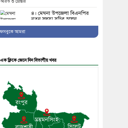
৪। মেঘনা উপজেলা বিএনপির
নতুন সদস্য সচিব হলেন
সালাউদ্দিন সরকার
ফেসবুকে আমরা
৫। জেলা পুলিশ সুপার থেকে
এক ক্লিকে জেনে নিন বিভাগীয় খবর
সম্মাননা পেলেন দাউদকান্দি
মডেল থানার এএসআই সজল
৬। দাউদকান্দিতে উপজেলা
আইন-শৃঙ্খলা কমিটির মাসিক
সভা অনুষ্ঠিত