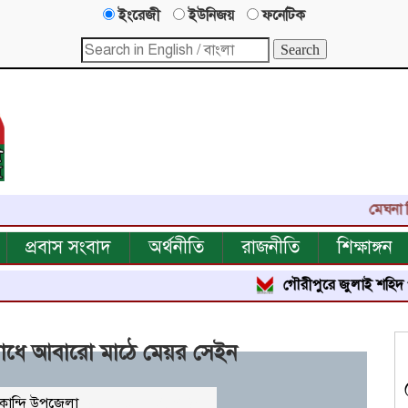
ইংরেজী
ইউনিজয়
ফনেটিক
মেঘনা নিউজ-এ
প্রবাস সংবাদ
অর্থনীতি
রাজনীতি
শিক্ষাঙ্গন
গৌরীপুরে জুলাই শহিদ পরিবার ও 
রোধে আবারো মাঠে মেয়র সেইন
কান্দি উপজেলা
২১০৬২
বার পঠিত