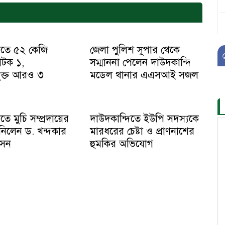
িতে ৫২ কেজি
জেলা পুলিশ সুপার থেকে
আটক ১,
সম্মাননা পেলেন দাউদকান্দি
ুক্ত আরও ৩
মডেল থানার এএসআই সজল
তে মুচি সম্প্রদায়ের
দাউদকান্দিতে ইউপি সদস্যকে
িলেন ড. খন্দকার
মারধরের চেষ্টা ও প্রাণনাশের
সেন
হুমকির অভিযোগ