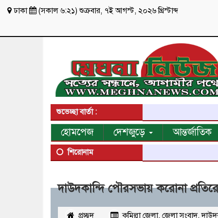
ঢাকা
(
সকাল ৬:২১
)
শুক্রবার
,
৭ই আগস্ট, ২০২৬ খ্রিস্টাব্দ
শুভেচ্ছা বার্তা :
হোমপেজ
দেশজুড়ে
আন্তর্জাতিক
শিরোনাম
দাউদকান্দি পৌরসভায় করোনা প্রতি
প্রচ্ছদ
কুমিল্লা জেলা
,
জেলা সংবাদ
,
দাউদ