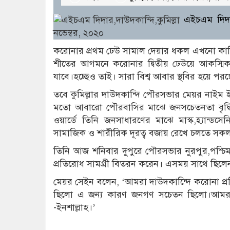
এইচএম দিদার
নভেম্বর, ২০২০
করোনার প্রথম ঢেউ সামাল দেয়ার ধকল এখনো কাটিয়ে ও
শীতের আগমনে করোনার দ্বিতীয় ঢেউয়ে আকস্মিক 
যাবে।হচ্ছেও তাই। সারা বিশ্ব আবার স্থবির হয়ে পরছে
তবে কুমিল্লার দাউদকান্দি পৌরসভার মেয়র নাইম 
মতো আবারো পৌরবাসির মাঝে জনসচেতনতা বৃদ্ধি 
ওয়ার্ডে তিনি জনসাধারণের মাঝে মাস্ক,হ্যান্
সামাজিক ও শারীরিক দূরত্ব বজায় রেখে চলতে সকলকে
তিনি আজ শনিবার দুপুরে পৌরসভার নুরপুর,পশ্চিম
প্রতিরোধ সামগ্রী বিতরন করেন। এসময় সাথে ছিলেন 
মেয়র সেইন বলেন, ‘আমরা দাউদকান্দিে করোনা 
ছিলো এ জন্য কারণ জনগণ সচেতন ছিলো।আমরা 
-ইনশাল্লাহ।’