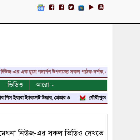
এর এক যুগে পদার্পণ উপলক্ষ্যে সকল পাঠক-দর্শক, প্রতিনিধি, শুভাকাঙ্ক্ষী,
ভিডিও
আরো
া ট্যাবলেট উদ্ধার, গ্রেপ্তার ৩
গৌরীপুরে জুলাই শহিদ পরিবার ও জুলা
মেঘনা নিউজ-এর সকল ভিডিও দেখতে