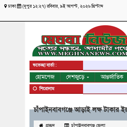
ঢাকা
(
দুপুর ১২:২৭
)
রবিবার
,
৯ই আগস্ট, ২০২৬ খ্রিস্টাব্দ
শুভেচ্ছা বার্তা :
হোমপেজ
দেশজুড়ে
আন্তর্জাতিক
শিরোনাম
চাঁপাইনবাবগঞ্জে আড়াই লক্ষ টাকার ই
প্রচ্ছদ
চাঁপাইনবাবগঞ্জ জেলা
২৪৭৯