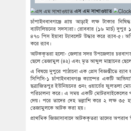
এস এম সাখাওয়াত
চাঁপাইনবাবগঞ্জে প্রায় আড়াই লক্ষ টাকার নিষিদ
ব্যাটালিয়নের সদস্যরা। রোববার (১৬ মার্চ) দুপু
৪৭০ পিস ইয়াবা ট্যাবলেট উদ্ধার করে র‌্যাব-
করে র‌্যাব।
আটককৃতরা হলো- জেলার সদর উপজেলার চরবাগডা
ছেলে তেজামুল (৪২) এবং মৃত আব্দুল মান্নানের ছে
এ বিষয়ে দুপুরে পাঠানো এক প্রেস বিজ্ঞপ্তীতে র‌্যা
সিপিসি-১ চাঁপাইনবাবগঞ্জ ক্যাম্পের একটি আভ
ছত্রাজিতপুর ইউনিয়নের ৩নং ওয়ার্ডের ফুলতলা মোড়স
পরিচালনা করে। এ সময় একটি মোটরসাইকেলের গত
দেয়। পরে তাদের দেহ তল্লাশি করে ২ লক্ষ ৩৫ হ
তেজামুলকে আটক করা হয়।
প্রাথমিক জিজ্ঞাসাবাদে আটককৃতরা তাদের অপরাধ স