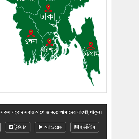
সভা অনুষ্ঠিত
৮। দাউদকান্দিতে মুচি
সম্প্রদায়ের খোঁজখবর নিলেন ড.
খন্দকার মারুফ হোসেন
৯। মেঘনায় আইন-শৃঙ্খলা
কমিটির মাসিক সভা অনুষ্ঠিত
১০। জাতীয় নেতা ড. খন্দকার
মোশাররফ হোসেনের মূল্যায়ন
কোথায় এবং একটি বিশ্লেষণ
র সকল সংবাদ সবার আগে জানতে আমাদের সাথেই থাকুন।
টুইটার
অ্যান্ড্রয়েড
ইউটিউব