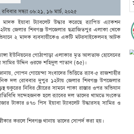
রবিবার সন্ধ্যা ০৬:২১, ১৬ মার্চ, ২০২৫
্ধ মাদক ইয়াবা ট্যাবলেট উদ্ধার করেছে র‌্যাপিড এ্যাকশন
র ১২টায় জেলার শিবগঞ্জ উপজেলার ছত্রাজিতপুর এলাকা থেকে
৫। অভিযানে ২ মাদক ব্যবসায়ীকেও একটি মটরসাইকেলনহ আটক
ঙ্গা ইউনিয়নের গোঠাপাড়া এলাকার মৃত আলতাফ হোসেনের
লে সামির উদ্দিন ওরফে শহিদুল পাতান (৩৫)।
ব জানায়, গোপন গোয়েন্দা সংবাদের ভিত্তিতে র‌্যাব-৫ রাজশাহীর
িযানিক দল রোববার দুপুর ১২টায় জেলার শিবগঞ্জ উপজেলার
্থ শুকুরের নিবির ষ্টোরের সামনে পাকা রাস্তার ওপর অভিযান
িবিধি সন্দেহজনক হলে র‌্যাবের দল তাদের থামতে সংকেত
াজার টাকার ৪৭০ পিস ইয়াবা ট্যাবলেট উদ্ধারসহ সামির ও
্বীকার করলে শিবগঞ্জ থানায় তাদের সোপর্দ করা হয়।