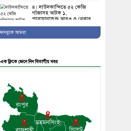
৪। দাউদকান্দিতে ৫২ কেজি
গাঁজাসহ আটক ১,
পরোয়ানাভুক্ত আরও ৩ গ্রেপ্তার
ফেসবুকে আমরা
৫। মেঘনা উপজেলা বিএনপির
নতুন সদস্য সচিব হলেন
সালাউদ্দিন সরকার
এক ক্লিকে জেনে নিন বিভাগীয় খবর
৬। জেলা পুলিশ সুপার থেকে
সম্মাননা পেলেন দাউদকান্দি
মডেল থানার এএসআই সজল
৭। দাউদকান্দিতে উপজেলা
আইন-শৃঙ্খলা কমিটির মাসিক