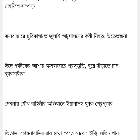
মাহফিল সম্পন্ন
কক্সবাজারে ছুরিকাঘাতে জুলাই আন্দোলনের কর্মী নিহত, উত্তেজনা
ঈদে পর্যটকের আশায় কক্সবাজারে প্রস্তুতি, ঘুরে দাঁড়াতে চান
ব্যবসায়ীরা
মেঘনায় যৌথ বাহিনীর অভিযানে ইয়াবাসহ যুবক গ্রেপ্তার
তিতাস–হোমনাবাসির রায় মাথা পেতে নেবো: ইঞ্জি. মতিন খান