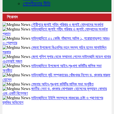
গোপনীয়তার নীতি
শিরোনাম
গৌরীপুরে জুলাই শহিদ পরিবার ও জুলাই যোদ্ধাদের সংবর্ধনা
দাউদকান্দিতে জুলাই শহীদ পরিবার ও জুলাই যোদ্ধাদের সংবর্ধনা
প্রদান
দাউদকান্দিতে ৫২ কেজি গাঁজাসহ আটক ১, পরোয়ানাভুক্ত আরও
৩ গ্রেপ্তার
মেঘনা উপজেলা বিএনপির নতুন সদস্য সচিব হলেন সালাউদ্দিন
সরকার
জেলা পুলিশ সুপার থেকে সম্মাননা পেলেন দাউদকান্দি মডেল থানার
এএসআই সজল
দাউদকান্দিতে উপজেলা আইন-শৃঙ্খলা কমিটির মাসিক সভা
অনুষ্ঠিত
দাউদকান্দিতে মুচি সম্প্রদায়ের খোঁজখবর নিলেন ড. খন্দকার মারুফ
হোসেন
মেঘনায় আইন-শৃঙ্খলা কমিটির মাসিক সভা অনুষ্ঠিত
জাতীয় নেতা ড. খন্দকার মোশাররফ হোসেনের মূল্যায়ন কোথায়
এবং একটি বিশ্লেষণ
দাউদকান্দিতে ইউপি সদস্যকে মারধরের চেষ্টা ও প্রাণনাশের
হুমকির অভিযোগ