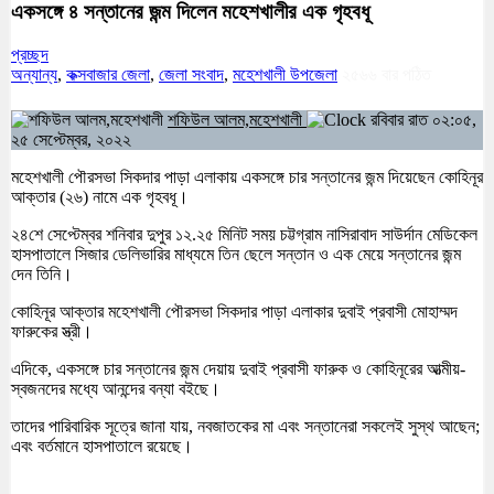
একসঙ্গে ৪ সন্তানের জন্ম দিলেন মহেশখালীর এক গৃহবধূ
প্রচ্ছদ
অন্যান্য
,
কক্সবাজার জেলা
,
জেলা সংবাদ
,
মহেশখালী উপজেলা
২৫৬৬
বার পঠিত
শফিউল আলম,মহেশখালী
রবিবার রাত ০২:০৫,
২৫ সেপ্টেম্বর, ২০২২
মহেশখালী পৌরসভা সিকদার পাড়া এলাকায় একসঙ্গে চার সন্তানের জন্ম দিয়েছেন কোহিনূর
আক্তার (২৬) নামে এক গৃহবধূ।
২৪শে সেপ্টেম্বর শনিবার দুপুর ১২.২৫ মিনিট সময় চট্টগ্রাম নাসিরাবাদ সাউর্দান মেডিকেল
হাসপাতালে সিজার ডেলিভারির মাধ্যমে তিন ছেলে সন্তান ও এক মেয়ে সন্তানের জন্ম
দেন তিনি।
কোহিনূর আক্তার মহেশখালী পৌরসভা সিকদার পাড়া এলাকার দুবাই প্রবাসী মোহাম্মদ
ফারুকের স্ত্রী।
এদিকে, একসঙ্গে চার সন্তানের জন্ম দেয়ায় দুবাই প্রবাসী ফারুক ও কোহিনূরের আত্মীয়-
স্বজনদের মধ্যে আনন্দের বন্যা বইছে।
তাদের পারিবারিক সূত্রে জানা যায়, নবজাতকের মা এবং সন্তানেরা সকলেই সুস্থ আছেন;
এবং বর্তমানে হাসপাতালে রয়েছে।