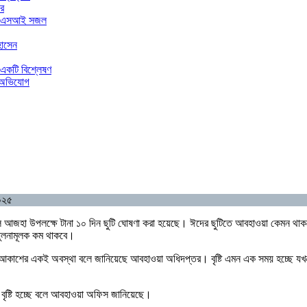
ার
ার এএসআই সজল
হোসেন
 একটি বিশ্লেষণ
র অভিযোগ
০২৫
দুল আজহা উপলক্ষে টানা ১০ দিন ছুটি ঘোষণা করা হয়েছে। ঈদের ছুটিতে আবহাওয়া কেমন থা
া তুলনামূলক কম থাকবে।
েই আকাশের একই অবস্থা বলে জানিয়েছে আবহাওয়া অধিদপ্তর। বৃষ্টি এমন এক সময় হচ্ছে যখন 
 বৃষ্টি হচ্ছে বলে আবহাওয়া অফিস জানিয়েছে।