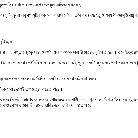
 বৃহস্পতিবার রাতে বাংলাদেশের উপকূল অতিক্রম করেছে।
 ঘূর্ণিঝড় বা লঘুচাপ সৃষ্টির কোনো আভাস নেই। তবে এখন যেহেতু দেশব্যাপী মৌসুমি বায়ু বই
ৃষ্টি হবে।
া। এ সপ্তাহ জুড়ে সারা দেশেই হালকা থেকে মাঝারি মাত্রার বৃষ্টিপাত হবে। তবে উত্তরাঞ্চ
তিন দিন আগে আরো স্পেসিফিক করে বলা সম্ভব। এই পুরো সময়টা জুড়ে ভ্যাপসা গরম থাকবে
ুনের পর ৩২ থেকে ৩৬ ডিগ্রি সেলসিয়াসের মাঝে ওঠানামা করবে।
িকে সারা দেশেই তাপমাত্রা বাড়তে পারে।
্রাম ও সিলেট বিভাগের অনেক জায়গায় এবং রাজশাহী, ঢাকা, খুলনা ও বরিশাল বিভাগের দুই এ
গের কোথাও কোথাও মাঝারি ধরনের ভারি থেকে ভারি বর্ষণ হতে পারে।