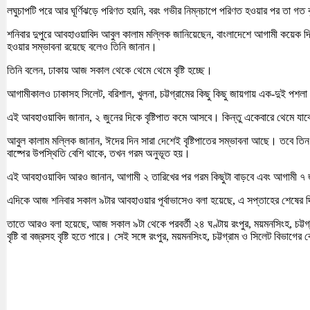
লঘুচাপটি পরে আর ঘূর্ণিঝড়ে পরিণত হয়নি, বরং গভীর নিম্নচাপে পরিণত হওয়ার পর তা গত
শনিবার দুপুরে আবহাওয়াবিদ আবুল কালাম মল্লিক জানিয়েছেন, বাংলাদেশে আগামী কয়েক দিনে
হওয়ার সম্ভাবনা রয়েছে বলেও তিনি জানান।
তিনি বলেন, ঢাকায় আজ সকাল থেকে থেমে থেমে বৃষ্টি হচ্ছে।
আগামীকালও ঢাকাসহ সিলেট, বরিশাল, খুলনা, চট্টগ্রামের কিছু কিছু জায়গায় এক-দুই পশলা ব
এই আবহাওয়াবিদ জানান, ২ জুনের দিকে বৃষ্টিপাত কমে আসবে। কিন্তু একেবারে থেমে যাবে ন
আবুল কালাম মল্লিক জানান, ঈদের দিন সারা দেশেই বৃষ্টিপাতের সম্ভাবনা আছে। তবে 
বাষ্পের উপস্থিতি বেশি থাকে, তখন গরম অনুভূত হয়।
এই আবহাওয়াবিদ আরও জানান, আগামী ২ তারিখের পর গরম কিছুটা বাড়বে এবং আগামী ৭ জ
এদিকে আজ শনিবার সকাল ৯টার আবহাওয়ার পূর্বাভাসেও বলা হয়েছে, এ সপ্তাহের শেষের দ
তাতে আরও বলা হয়েছে, আজ সকাল ৯টা থেকে পরবর্তী ২৪ ঘণ্টায় রংপুর, ময়মনসিংহ, চট্টগ
বৃষ্টি বা বজ্রসহ বৃষ্টি হতে পারে। সেই সঙ্গে রংপুর, ময়মনসিংহ, চট্টগ্রাম ও সিলেট বিভা