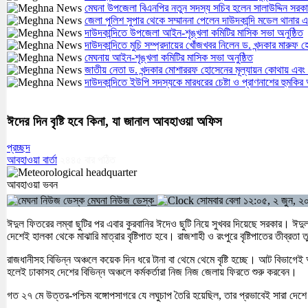
মেঘনা উপজেলা বিএনপির নতুন সদস্য সচিব হলেন সালাউদ্দিন সরক
জেলা পুলিশ সুপার থেকে সম্মাননা পেলেন দাউদকান্দি মডেল থান
দাউদকান্দিতে উপজেলা আইন-শৃঙ্খলা কমিটির মাসিক সভা অনুষ্ঠিত
দাউদকান্দিতে মুচি সম্প্রদায়ের খোঁজখবর নিলেন ড. খন্দকার মারুফ 
মেঘনায় আইন-শৃঙ্খলা কমিটির মাসিক সভা অনুষ্ঠিত
জাতীয় নেতা ড. খন্দকার মোশাররফ হোসেনের মূল্যায়ন কোথায় এবং
দাউদকান্দিতে ইউপি সদস্যকে মারধরের চেষ্টা ও প্রাণনাশের হুমকি
ঈদের দিন বৃষ্টি হবে কিনা, যা জানাল আবহাওয়া অফিস
প্রচ্ছদ
আবহাওয়া বার্তা
২৪৪৫
বার পঠিত
আবহাওয়া ভবন
মেঘনা নিউজ ডেস্ক
সোমবার বেলা ১২:০৫, ২ জুন, ২
ঈদুল ফিতরের লম্বা ছুটির পর এবার কুরবানির ঈদেও ছুটি নিয়ে সুখবর দিয়েছে সরকার। ঈ
দেশেই হালকা থেকে মাঝারি মাত্রার বৃষ্টিপাত হবে। রাজশাহী ও রংপুরে বৃষ্টিপাতের তীব্রত
রাজধানীসহ বিভিন্ন অঞ্চলে কয়েক দিন ধরে টানা বা থেমে থেমে বৃষ্টি হচ্ছে। আট বিভাগ
হলেই ঢাকাসহ দেশের বিভিন্ন অঞ্চলে কর্মকর্তারা নিজ নিজ জেলায় ফিরতে শুরু করবেন।
গত ২৭ মে উত্তর-পশ্চিম বঙ্গোপসাগরে যে লঘুচাপ তৈরি হয়েছিল, তার প্রভাবেই সারা দেশে