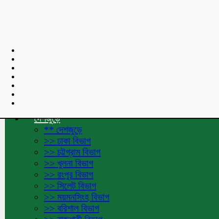
শুভেচ্ছা বার্তা :
Toggle navigation
হোমপেজ
দেশজুড়ে
** দেশজুড়ে
>> ঢাকা বিভাগ
>> চট্টগ্রাম বিভাগ
>> খুলনা বিভাগ
>> রংপুর বিভাগ
>> সিলেট বিভাগ
>> ময়মনসিংহ বিভাগ
>> বরিশাল বিভাগ