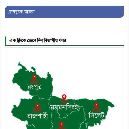
ফেসবুকে আমরা
৫। জেলা পুলিশ সুপার থেকে সম্মাননা
পেলেন দাউদকান্দি মডেল থানার
এএসআই সজল
এক ক্লিকে জেনে নিন বিভাগীয় খবর
৬। দাউদকান্দিতে উপজেলা আইন-
শৃঙ্খলা কমিটির মাসিক সভা অনুষ্ঠিত
৭। দাউদকান্দিতে মুচি সম্প্রদায়ের
খোঁজখবর নিলেন ড. খন্দকার মারুফ
হোসেন
৮। মেঘনায় আইন-শৃঙ্খলা কমিটির
মাসিক সভা অনুষ্ঠিত