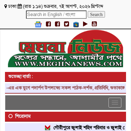
ঢাকা
(
রাত ১:১৪
)
শুক্রবার
,
৭ই আগস্ট, ২০২৬ খ্রিস্টাব্দ
শুভেচ্ছা বার্তা :
ুগে পদার্পণ উপলক্ষ্যে সকল পাঠক-দর্শক, প্রতিনিধি, শুভাকাঙ্ক্ষী, সহযোগী
Toggle
navigat
শিরোনাম
গৌরীপুরে জুলাই শহিদ পরিবার ও জুলাই যোদ্ধাদের সং