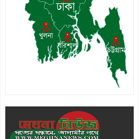
৯। জাতীয় নেতা ড. খন্দকার
মোশাররফ হোসেনের মূল্যায়ন কোথায়
এবং একটি বিশ্লেষণ
১০। দাউদকান্দিতে ইউপি সদস্যকে
মারধরের চেষ্টা ও প্রাণনাশের হুমকির
অভিযোগ