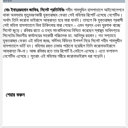
২০২০
মোঃ ইবাদুররহমান জাকির, সিলেট প্রতিনিধিঃ
শহীদ শামসুদ্দিন হাসপাতালে আইসোলেশনে
থাকা অবস্থায় মৃত্যুবরণকারী যুক্তরাজ্য ফেরত সেই মহিলার রিপোর্ট এসেছে নেগেটিভ।
অর্থাৎ তিনি করোনা ভাইরাসে আক্রান্ত হয়ে মারা যাননি। তাহলে কি যুক্তরাজ্য প্রবাসী
সেই মহিলা হাসপাতালে বিনা চিকিৎসায় মারা গেছেন – এমন প্রশ্ন এখন ঘুরপাক খাচ্ছে
সিলেট জুড়ে। রবিবার রাতে এ তথ্য সাংবাদিকদের নিশ্চিত করেছেন স্বাস্থ্য অধিদপ্তর
সিলেটের বিভাগীয় কার্যালয়ের সহকারী পরিচালক ডা. আনিসুর রহমান। গত সপ্তাহে
যুক্তরাজ্য ফেরত এই মহিলা জ্বর, সর্দিসহ বিভিন্ন উপসর্গ নিয়ে সিলেট শহীদ শামসুদ্দীন
হাসপাতালে ভর্তি হন। মহিলার রক্ত ঢাকায় পাঠানো হয়েছিল তিনি করোনাভাইরাসে
আক্রান্ত কি-না। আজ রবিবার রতে তার রিপোর্ট ই-মেইলে এসেছে। এতে ফলাফল
নেগেটিভ এসেছে। সুতরাং এই মহিলার শরীরে করোনাভাইরাস ধরা পড়েনি।
শেয়ার করুন