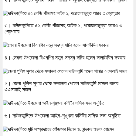
৩। দাউদকান্দিতে ৫২ কেজি গাঁজাসহ আটক ১, পরোয়ানাভুক্ত আরও ৩
গ্রেপ্তার
৪। মেঘনা উপজেলা বিএনপির নতুন সদস্য সচিব হলেন সালাউদ্দিন সরকার
৫। জেলা পুলিশ সুপার থেকে সম্মাননা পেলেন দাউদকান্দি মডেল থানার
এএসআই সজল
৬। দাউদকান্দিতে উপজেলা আইন-শৃঙ্খলা কমিটির মাসিক সভা অনুষ্ঠিত