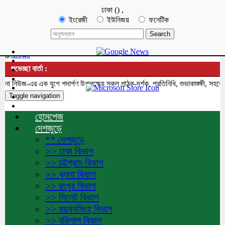
ঢাকা
(
)
,
ইংরেজী
ইউনিজয়
ফনেটিক
শুভেচ্ছা বার্তা :
নিউজ-এর এক যুগে পদার্পণ উপলক্ষ্যে সকল পাঠক-দর্শক, প্রতিনিধি, শুভাকাঙ্ক্ষী, সহযোগ
Toggle navigation
হোমপেজ
দেশজুড়ে
** দেশজুড়ে
>> ঢাকা বিভাগ
>> চট্টগ্রাম বিভাগ
>> খুলনা বিভাগ
>> রংপুর বিভাগ
>> সিলেট বিভাগ
>> ময়মনসিংহ বিভাগ
>> বরিশাল বিভাগ