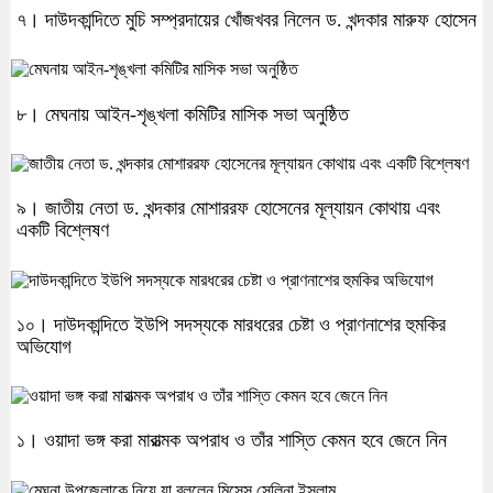
৭। দাউদকান্দিতে মুচি সম্প্রদায়ের খোঁজখবর নিলেন ড. খন্দকার মারুফ হোসেন
৮। মেঘনায় আইন-শৃঙ্খলা কমিটির মাসিক সভা অনুষ্ঠিত
৯। জাতীয় নেতা ড. খন্দকার মোশাররফ হোসেনের মূল্যায়ন কোথায় এবং
একটি বিশ্লেষণ
১০। দাউদকান্দিতে ইউপি সদস্যকে মারধরের চেষ্টা ও প্রাণনাশের হুমকির
অভিযোগ
১। ওয়াদা ভঙ্গ করা মারাত্মক অপরাধ ও তাঁর শাস্তি কেমন হবে জেনে নিন