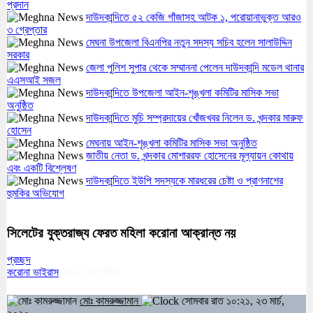
প্রদান
দাউদকান্দিতে ৫২ কেজি গাঁজাসহ আটক ১, পরোয়ানাভুক্ত আরও
৩ গ্রেপ্তার
মেঘনা উপজেলা বিএনপির নতুন সদস্য সচিব হলেন সালাউদ্দিন
সরকার
জেলা পুলিশ সুপার থেকে সম্মাননা পেলেন দাউদকান্দি মডেল থানার
এএসআই সজল
দাউদকান্দিতে উপজেলা আইন-শৃঙ্খলা কমিটির মাসিক সভা
অনুষ্ঠিত
দাউদকান্দিতে মুচি সম্প্রদায়ের খোঁজখবর নিলেন ড. খন্দকার মারুফ
হোসেন
মেঘনায় আইন-শৃঙ্খলা কমিটির মাসিক সভা অনুষ্ঠিত
জাতীয় নেতা ড. খন্দকার মোশাররফ হোসেনের মূল্যায়ন কোথায়
এবং একটি বিশ্লেষণ
দাউদকান্দিতে ইউপি সদস্যকে মারধরের চেষ্টা ও প্রাণনাশের
হুমকির অভিযোগ
সিলেটের যুক্তরাজ্য ফেরত মহিলা করোনা আক্রান্ত নয়
প্রচ্ছদ
করোনা ভাইরাস
২৫৮৩
বার পঠিত
মোঃ কামরুজ্জামান
সোমবার রাত ১০:২১, ২৩ মার্চ,