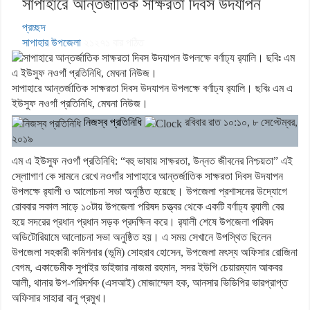
সাপাহারে আন্তর্জাতিক সাক্ষরতা দিবস উদযাপন
প্রচ্ছদ
সাপাহার উপজেলা
২১২৭১
বার পঠিত
সাপাহারে আন্তর্জাতিক সাক্ষরতা দিবস উদযাপন উপলক্ষে বর্ণাঢ্য র‍্যালি। ছবিঃ এম এ
ইউসুফ নওগাঁ প্রতিনিধি, মেঘনা নিউজ।
নিজস্ব প্রতিনিধি
রবিবার রাত ১০:১০, ৮ সেপ্টেম্বর,
২০১৯
এম এ ইউসুফ নওগাঁ প্রতিনিধি: “বহু ভাষায় সাক্ষরতা, উন্নত জীবনের নিশ্চয়তা” এই
স্লোাগাণ কে সামনে রেখে নওগাঁর সাপাহারে আন্তর্জাতিক সাক্ষরতা দিবস উদযাপন
উপলক্ষে র‌্যালী ও আলোচনা সভা অনুষ্ঠিত হয়েছে। উপজেলা প্রশাসনের উদ্যোগে
রোববার সকাল সাড়ে ১০টায় উপজেলা পরিষদ চত্ত্বর থেকে একটি বর্ণাঢ্য র‌্যালী বের
হয়ে সদরের প্রধান প্রধান সড়ক প্রদক্ষিন করে। র‌্যালী শেষে উপজেলা পরিষদ
অডিটোরিয়ামে আলোচনা সভা অনুষ্ঠিত হয়। এ সময় সেখানে উপস্থিত ছিলেন
উপজেলা সহকারী কমিশনার (ভূমি) সোহরাব হোসেন, উপজেলা মৎস্য অফিসার রোজিনা
বেগম, একাডেমীক সুপাইর ভাইজার নাজমা রহমান, সদর ইউপি চেয়ারম্যান আকবর
আলী, থানার উপ-পরিদর্শক (এসআই) মোজাম্মেল হক, আনসার ভিডিপির ভারপ্রাপ্ত
অফিসার সাহারা বানু প্রমুখ।