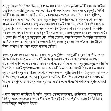
এছাড়া আরও উপস্থিত ছিলেন, সাবেক সংসদ সদস্য ও কেন্দ্রীয় কমিটির সদস্য হাফিজ
ইব্রাহিম, কেন্দ্রীয় যুবদলের সহ-সভাপতি মোহাম্মদ ন‚রুল ইসলাম নয়ন, কেন্দ্রীয় নির্বাহী
কমিটির সদস্য হায়দার আলী লেলিন, লালমোহন উপজেলা সভাপতি তাহরাত হাফিজ,
সাবেক সিনিয়র সহ-সভাপতি আলহাজ্ব আমিনুল ইসলাম খান, সাবেক সাধারণ সম্পাদক
হারুন অর রশিদ ট্রুম্যান, যুগ্ম আহ্বায়ক হুমায়ন কবির সোপান, জেলা বিএনপির সাবেক
যুগ্ম সাধারণ সম্পাদক ও সাবেক যুবদল সভাপতি ইয়ারুল আলম লিটন, জেলা বিএনপির
সাবেক সহ-সাধারণ সম্পাদক তরিকুল ইসলাম কায়েদ, জেলা যুবদলের সাবেক সদস্য সচিব
ও জেলা বিএনপির যুগ্ম আহ্বায়ক মো. কবির হোসেন, সদর উপজেলা বিএনপির আহ্বায়ক
আসিফ আলতাফ, সদস্য সচিব হেলাল উদ্দিন, জেলা যুবদলের সভাপতি জামাল উদ্দিন
লিটন, সাধারণ সম্পাদক আব্দুল কাদের সেলিম।
বক্তব্যে তারেক রহমান আরও বলেন, সদ্য অনুষ্ঠিত ৭ জানুয়ারীর দ্বাদশ জাতীয় সংসদ
নির্বাচন সরকারের একতরফা (ডামি নির্বাচন) জনগণ ঘৃণা ভরে প্রত্যাখ্যান করেছে।
বাংলাদেশ স্বাধীনতার ৫১ বছর পরেও আমাদের ভোটাধিকার নেই, দ্রব্যম‚ল্যের লাগামহীন
উর্ধগতি, সরকারি পৃষ্ঠপোষকতায় লক্ষ লক্ষ কোটি টাকা পাচার, অর্থনীতির ভঙ্গর অবস্থায়
ব্যাংক গুলো বন্ধ হয়ে যাচ্ছে দেশের এমন করুন অবস্থায় জনগণকে ঐক্যবদ্ধ আন্দোলনে
ঝাপিয়ে পড়ার আহবান জানান। ইফতার মাহফিলে বিএনপি চেয়ারপারসন বেগম খালেদা
জিয়ার রেগমুক্তি ও বিভিন্ন সময় মৃত্যুবরণকারী নেতাকর্মীদের বিষেশ দোয়া মুনাজাত করা
হয়।
এসময় ইফতার মাহফিলে বিএনপি, যুবদল, স্বেচ্ছাসেবকদল, শ্রমিকদল, ছাত্রদলসহ
বিভিন্ন অঙ্গ-সংগঠনের নেতা-কর্মীরা এবং ইলেকট্রনিক্স ও প্রিন্ট ও অনলাইন মিডিয়ার
সাংবাদিকবৃন্দ উপস্থিত ছিলেন।