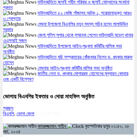
দাউদকান্দিতে জুলাই শহীদ পরিবার ও জুলাই যোদ্ধাদের সংবর্ধনা
প্রদান
দাউদকান্দিতে ৫২ কেজি গাঁজাসহ আটক ১, পরোয়ানাভুক্ত আরও
৩ গ্রেপ্তার
মেঘনা উপজেলা বিএনপির নতুন সদস্য সচিব হলেন সালাউদ্দিন
সরকার
জেলা পুলিশ সুপার থেকে সম্মাননা পেলেন দাউদকান্দি মডেল থানার
এএসআই সজল
দাউদকান্দিতে উপজেলা আইন-শৃঙ্খলা কমিটির মাসিক সভা
অনুষ্ঠিত
দাউদকান্দিতে মুচি সম্প্রদায়ের খোঁজখবর নিলেন ড. খন্দকার মারুফ
হোসেন
মেঘনায় আইন-শৃঙ্খলা কমিটির মাসিক সভা অনুষ্ঠিত
জাতীয় নেতা ড. খন্দকার মোশাররফ হোসেনের মূল্যায়ন কোথায়
এবং একটি বিশ্লেষণ
ভোলায় বিএনপির ইফতার ও দোয়া মাহফিল অনুষ্ঠিত
প্রচ্ছদ
বিএনপি
,
ভোলা জেলা
২৫০০
বার পঠিত
কামরুজ্জামান শাহীন
বৃহস্পতিবার দুপুর ০২:৫০, ২৮
মার্চ, ২০২৪