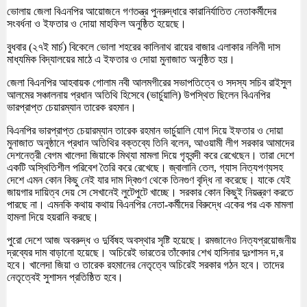
ভোলায় জেলা বিএনপির আয়োজনে গণতন্ত্র পুনরুদ্ধারে কারানির্যাতিত নেতাকর্মীদের
সংবর্ধনা ও ইফতার ও দোয়া মাহফিল অনুষ্ঠিত হয়েছে।
বুধবার (২৭ই মার্চ) বিকেলে ভোলা শহরের কালিনাথ রায়ের বাজার এলাকার নলিনী দাস
মাধ্যমিক বিদ্যালয়ের মাঠে এ ইফতার ও দোয়া মুনাজাত অনুষ্ঠিত হয়।
জেলা বিএনপির আহবায়ক গোলাম নবী আলমগীরের সভাপতিত্বে ও সদস্য সচিব রাইসুল
আলমের সঞ্চালনায় প্রধান অতিথি হিসেবে (ভার্চুয়ালি) উপস্থিত ছিলেন বিএনপির
ভারপ্রাপ্ত চেয়ারম্যান তারেক রহমান।
বিএনপির ভারপ্রাপ্ত চেয়ারম্যান তারেক রহমান ভার্চুয়ালি যোগ দিয়ে ইফতার ও দোয়া
মুনাজাত অনুষ্ঠানে প্রধান অতিথির বক্তব্যে তিনি বলেন, আওয়ামী লীগ সরকার আমাদের
দেশনেত্রী বেগম খালেদা জিয়াকে মিথ্যা মামলা দিয়ে গৃহবন্দী করে রেখেছেন। তারা দেশে
একটি অস্থিতিশীল পরিবেশ তৈরি করে রেখেছে। জ্বালানি তেল, গ্যাস নিত্যপণ্যসহ
দেশে এমন কোন কিছু নেই যার দাম দ্বিগুণ থেকে তিনগুণ বৃদ্ধি না করেছে। যাকে যেই
জায়গার দায়িত্ব দেয় সে সেখানেই লুটেপুটে খাচ্ছে। সরকার কোন কিছুই নিয়ন্ত্রণ করতে
পারছে না। এমনকি কথায় কথায় বিএনপির নেতা-কর্মীদের বিরুদ্ধে একের পর এক মামলা
হামলা দিয়ে হয়রানি করছে।
পুরো দেশে আজ অবরুদ্ধ ও দুর্বিষহ অবস্থার সৃষ্টি হয়েছে। রমজানেও নিত্যপ্রয়োজনীয়
দ্রব্যের দাম বাড়ানো হয়েছে। অচিরেই ভারতের তাঁবেদার শেখ হাসিনার দুঃশাসন দ‚র
হবে। খালেদা জিয়া ও তারেক রহমানের নেতৃত্বে অচিরেই সরকার গঠন হবে। তাদের
নেতৃত্বেই সুশাসন প্রতিষ্ঠিত হবে।