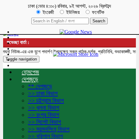
ঢাকা
(
ভোর ৪:৩০
)
রবিবার
,
৯ই আগস্ট, ২০২৬ খ্রিস্টাব্দ
ইংরেজী
ইউনিজয়
ফনেটিক
শুভেচ্ছা বার্তা :
 নিউজ-এর এক যুগে পদার্পণ উপলক্ষ্যে সকল পাঠক-দর্শক, প্রতিনিধি, শুভাকাঙ্ক্ষী, সহযো
Toggle navigation
হোমপেজ
দেশজুড়ে
** দেশজুড়ে
>> ঢাকা বিভাগ
>> চট্টগ্রাম বিভাগ
>> খুলনা বিভাগ
>> রংপুর বিভাগ
>> সিলেট বিভাগ
>> ময়মনসিংহ বিভাগ
>> বরিশাল বিভাগ