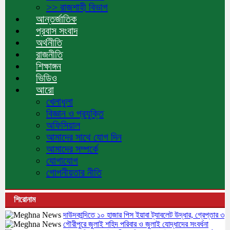
>> রাজশাহী বিভাগ
আন্তর্জাতিক
প্রবাস সংবাদ
অর্থনীতি
রাজনীতি
শিক্ষাঙ্গন
ভিডিও
আরো
খেলাধুলা
বিজ্ঞান ও প্রযুক্তি
অফিসিয়াল
আমাদের সাথে যোগ দিন
আমাদের সম্পর্কে
যোগাযোগ
গোপনীয়তার নীতি
শিরোনাম
দাউদকান্দিতে ১০ হাজার পিস ইয়াবা ট্যাবলেট উদ্ধার, গ্রেপ্তার ৩
গৌরীপুরে জুলাই শহিদ পরিবার ও জুলাই যোদ্ধাদের সংবর্ধনা