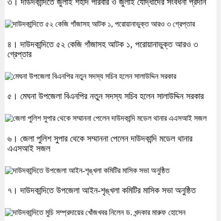
৩। দাউদকান্দিতে জুলাই শহীদ পরিবার ও জুলাই যোদ্ধাদের সংবর্ধনা প্রদান
৪। দাউদকান্দিতে ৫২ কেজি গাঁজাসহ আটক ১, পরোয়ানাভুক্ত আরও ৩
গ্রেপ্তার
৫। মেঘনা উপজেলা বিএনপির নতুন সদস্য সচিব হলেন সালাউদ্দিন সরকার
৬। জেলা পুলিশ সুপার থেকে সম্মাননা পেলেন দাউদকান্দি মডেল থানার
এএসআই সজল
৭। দাউদকান্দিতে উপজেলা আইন-শৃঙ্খলা কমিটির মাসিক সভা অনুষ্ঠিত