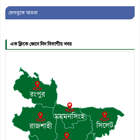
ফেসবুকে আমরা
৫। মেঘনা উপজেলা বিএনপির নতুন
সদস্য সচিব হলেন সালাউদ্দিন সরকার
এক ক্লিকে জেনে নিন বিভাগীয় খবর
৬। জেলা পুলিশ সুপার থেকে সম্মাননা
পেলেন দাউদকান্দি মডেল থানার
এএসআই সজল
৭। দাউদকান্দিতে উপজেলা আইন-
শৃঙ্খলা কমিটির মাসিক সভা অনুষ্ঠিত
৮। দাউদকান্দিতে মুচি সম্প্রদায়ের
খোঁজখবর নিলেন ড. খন্দকার মারুফ
হোসেন