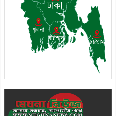
৯। মেঘনায় আইন-শৃঙ্খলা কমিটির
মাসিক সভা অনুষ্ঠিত
১০। জাতীয় নেতা ড. খন্দকার
মোশাররফ হোসেনের মূল্যায়ন কোথায়
এবং একটি বিশ্লেষণ