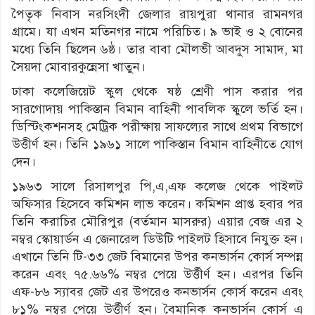
পৈতৃক নিবাস নরসিংদী জেলার রায়পুরা থানার রামনগর
গ্রামে। যা এখন মতিনগর নামে পরিচিত। ৯ ভাই ও ২ বোনের
মধ্যে তিনি ছিলেন ৬ষ্ঠ। তার বাবা মৌলভী আবদুস সামাদ, মা
সৈয়দা মোবারকুন্নেসা খাতুন।
ঢাকা কলেজিয়েট স্কুল থেকে ষষ্ঠ শ্রেণী পাস করার পর
সারগোদায় পাকিস্তান বিমান বাহিনী পাবলিক স্কুলে ভর্তি হন।
ডিস্টিংকশনসহ মেট্রিক পরীক্ষায় সাফল্যের সাথে প্রথম বিভাগে
উত্তীর্ণ হন। তিনি ১৯৬১ সালে পাকিস্তান বিমান বাহিনীতে যোগ
দেন।
১৯৬৩ সালে রিসালপুর পি,এ,এফ কলেজ থেকে পাইলট
অফিসার হিসেবে কমিশন লাভ করেন। কমিশন প্রাপ্ত হবার পর
তিনি করাচির মৌরিপুর (বর্তমান মাসরুর) এয়ার বেজ এর ২
নম্বর স্কোয়ার্ডন এ জেনারেল ডিউটি পাইলট হিসাবে নিযুক্ত হন।
এখানে তিনি টি-৩৩ জেট বিমানের উপর কনভার্সন কোর্স সম্পন্ন
করেন এবং ৭৫.৬৬% নম্বর পেয়ে উর্ত্তীর্ণ হন। এরপর তিনি
এফ-৮৬ স্যাবর জেট এর উপরেও কনভার্সন কোর্স করেন এবং
৮১% নম্বর পেয়ে উর্ত্তীর্ণ হন। বৈমানিক কনভার্সন কোর্স এ