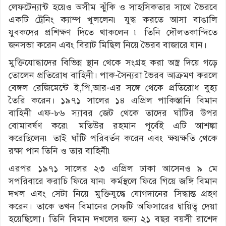
লেফটেন্যান্ট হয়েও অসীম ঝুঁকি ও সাহসিকতার সাথে ভৈরবে
একটি ট্রেনিং ক্যাম্প খুললেন৷ যুদ্ধ করতে আসা বাঙালি
যুবকদের প্রশিক্ষণ দিতে থাকলেন ৷ তিনি দৌলতকান্দিতে
জনসভা করেন এবং বিরাট মিছিল নিয়ে ভৈরব বাজারে যান।
মুক্তিযোদ্ধাদের বিভিন্ন স্থান থেকে সংগ্রহ করা অস্ত্র দিয়ে গড়ে
তোলেন প্রতিরোধ বাহিনী। পাক-সৈন্যরা ভৈরব আক্রমণ করলে
বেঙ্গল রেজিমেন্টে ই,পি,আর-এর সঙ্গে থেকে প্রতিরোধ বুহ্য
তৈরি করেন। ১৯৭১ সালের ১৪ এপ্রিল পাকিস্তানি বিমান
বাহিনী এফ-৮৬ স্যাবর জেট থেকে তাদের ঘাঁটির উপর
বোমাবর্ষণ করে৷ মতিউর রহমান পূর্বেই এটি আশঙ্কা
করেছিলেন৷ তাই ঘাঁটি পরিবর্তন করেন এবং ক্ষয়ক্ষতি থেকে
রক্ষা পান তিনি ও তার বাহিনী৷
এরপর ১৯৭১ সালের ২৩ এপ্রিল ঢাকা আসেনও ৯ মে
সপরিবারে করাচি ফিরে যান৷ কর্মস্থলে ফিরে গিয়ে জঙ্গি বিমান
দখল এবং সেটা নিয়ে মুক্তিযুদ্ধে যোগদানের সিদ্ধান্ত গ্রহণ
করেন। তাকে তখন বিমানের সেফটি অফিসারের দ্বায়িত্ব দেয়া
হয়েছিলো। তিনি বিমান দখলের জন্য ২১ বছর বয়সী রাশেদ