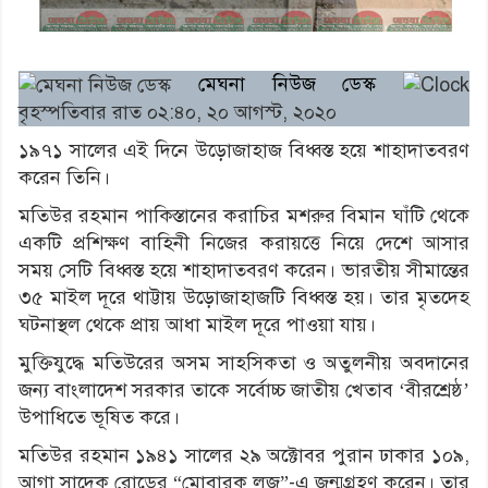
মেঘনা নিউজ ডেস্ক
বৃহস্পতিবার রাত ০২:৪০, ২০ আগস্ট, ২০২০
১৯৭১ সালের এই দিনে উড়োজাহাজ বিধ্বস্ত হয়ে শাহাদাতবরণ
করেন তিনি।
মতিউর রহমান পাকিস্তানের করাচির মশরুর বিমান ঘাঁটি থেকে
একটি প্রশিক্ষণ বাহিনী নিজের করায়ত্তে নিয়ে দেশে আসার
সময় সেটি বিধ্বস্ত হয়ে শাহাদাতবরণ করেন। ভারতীয় সীমান্তের
৩৫ মাইল দূরে থাট্টায় উড়োজাহাজটি বিধ্বস্ত হয়। তার মৃতদেহ
ঘটনাস্থল থেকে প্রায় আধা মাইল দূরে পাওয়া যায়।
মুক্তিযুদ্ধে মতিউরের অসম সাহসিকতা ও অতুলনীয় অবদানের
জন্য বাংলাদেশ সরকার তাকে সর্বোচ্চ জাতীয় খেতাব ‘বীরশ্রেষ্ঠ’
উপাধিতে ভূষিত করে।
মতিউর রহমান ১৯৪১ সালের ২৯ অক্টোবর পুরান ঢাকার ১০৯,
আগা সাদেক রোডের “মোবারক লজ”-এ জন্মগ্রহণ করেন। তার