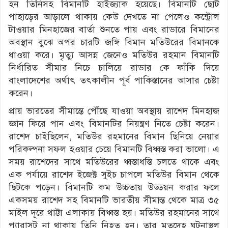
হন তিনিসহ বিমানটি হাইজ্যাক হয়েছে। বিমানটি ছোট
পাহাড়ের আড়ালে থাকায় কেউ দেখতে না পেলেও কন্ট্রোল
টাওয়ার মিনহাজের বার্তা শুনতে পায় এবং রাডারে বিমানের
অবস্থান বুঝে অপর চারটি জঙ্গি বিমান মতিউরের বিমানকে
ধাওয়া করে। মৃত্যু আসন্ন জেনেও মতিউর রহমান বিমানটি
নির্ধারিত সীমার নিচে চালিয়ে রাডার কে ফাঁকি দিয়ে
বাংলাদেশের অর্থাৎ তৎকালীন পূর্ব পাকিস্তানের আসার চেষ্টা
করেন।
প্রায় ভারতের সীমান্তে পৌঁছে যাওয়া অবস্থায় রাশেদ মিনহাজ
জ্ঞান ফিরে পান এবং বিমানটির নিয়ন্ত্রণ নিতে চেষ্টা করেন।
রাশেদ চাইছিলেন, মতিউর রহমানের বিমান ছিনিয়ে নেয়ার
পরিকল্পনা সফল হওয়ার চেয়ে বিমানটি বিধ্বস্ত করা ভালো। এ
সময় রাশেদের সাথে মতিউরের ধ্বস্তাধস্তি চলতে থাকে এবং
এক পর্যায়ে রাশেদ ইজেক্ট সুইচ চাপলে মতিউর বিমান থেকে
ছিটকে পড়েন। বিমানটি কম উচ্চতায় উড্ডয়ন করার ফলে
একসময় রাশেদ সহ বিমানটি ভারতীয় সীমান্ত থেকে মাত্র ৩৫
মাইল দূরে থাট্টা এলাকায় বিধ্বস্ত হয়। মতিউর রহমানের সাথে
প্যারাসুট না থাকায় তিনি নিহত হন। তার মৃতদেহ ঘটনাস্থল