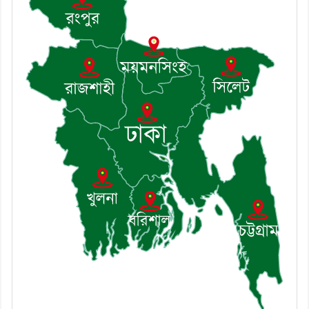
৭। দাউদকান্দিতে মুচি সম্প্রদায়ের
খোঁজখবর নিলেন ড. খন্দকার মারুফ
হোসেন
৮। মেঘনায় আইন-শৃঙ্খলা কমিটির
মাসিক সভা অনুষ্ঠিত
৯। জাতীয় নেতা ড. খন্দকার
মোশাররফ হোসেনের মূল্যায়ন কোথায়
এবং একটি বিশ্লেষণ
১০। দাউদকান্দিতে ইউপি সদস্যকে
মারধরের চেষ্টা ও প্রাণনাশের হুমকির
অভিযোগ