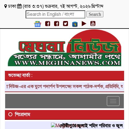
ঢাকা
(
রাত ৩:৩৭
)
শুক্রবার
,
৭ই আগস্ট, ২০২৬ খ্রিস্টাব্দ
শুভেচ্ছা বার্তা :
 নিউজ-এর এক যুগে পদার্পণ উপলক্ষ্যে সকল পাঠক-দর্শক, প্রতিনিধি, শুভাকাঙ
Toggle
navigat
শিরোনাম
গৌরীপুরে জুলাই শহিদ পরিবার ও জুলাই যোদ্ধ