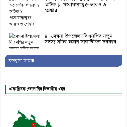
আটক ১, পরোয়ানাভুক্ত আরও ৩
গ্রেপ্তার
৪। মেঘনা উপজেলা বিএনপির নতুন
সদস্য সচিব হলেন সালাউদ্দিন সরকার
ফেসবুকে আমরা
৫। জেলা পুলিশ সুপার থেকে সম্মাননা
পেলেন দাউদকান্দি মডেল থানার
এএসআই সজল
এক ক্লিকে জেনে নিন বিভাগীয় খবর
৬। দাউদকান্দিতে উপজেলা আইন-
শৃঙ্খলা কমিটির মাসিক সভা অনুষ্ঠিত