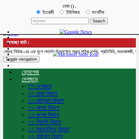
ঢাকা
(
)
,
ইংরেজী
ইউনিজয়
ফনেটিক
শুভেচ্ছা বার্তা :
না নিউজ-এর এক যুগে পদার্পণ উপলক্ষ্যে সকল পাঠক-দর্শক, প্রতিনিধি, শুভাকাঙ্ক্ষী, সহ
Toggle navigation
হোমপেজ
দেশজুড়ে
** দেশজুড়ে
>> ঢাকা বিভাগ
>> চট্টগ্রাম বিভাগ
>> খুলনা বিভাগ
>> রংপুর বিভাগ
>> সিলেট বিভাগ
>> ময়মনসিংহ বিভাগ
>> বরিশাল বিভাগ