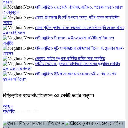
প্রদান
দাউদকান্দিতে ৫২ কেজি গাঁজাসহ আটক ১, পরোয়ানাভুক্ত আরও
৩ গ্রেপ্তার
মেঘনা উপজেলা বিএনপির নতুন সদস্য সচিব হলেন সালাউদ্দিন
সরকার
জেলা পুলিশ সুপার থেকে সম্মাননা পেলেন দাউদকান্দি মডেল থানার
এএসআই সজল
দাউদকান্দিতে উপজেলা আইন-শৃঙ্খলা কমিটির মাসিক সভা
অনুষ্ঠিত
দাউদকান্দিতে মুচি সম্প্রদায়ের খোঁজখবর নিলেন ড. খন্দকার মারুফ
হোসেন
মেঘনায় আইন-শৃঙ্খলা কমিটির মাসিক সভা অনুষ্ঠিত
জাতীয় নেতা ড. খন্দকার মোশাররফ হোসেনের মূল্যায়ন কোথায়
এবং একটি বিশ্লেষণ
দাউদকান্দিতে ইউপি সদস্যকে মারধরের চেষ্টা ও প্রাণনাশের
হুমকির অভিযোগ
বিশ্বব্যাংক হতে বাংলাদেশকে ৩৫ কোটি ডলার অনুদান
প্রচ্ছদ
অর্থনীতি
২৫২৯
বার পঠিত
মেঘনা নিউজ ডেস্ক
বুধবার রাত ০৮:৪৩, ১ এপ্রিল,