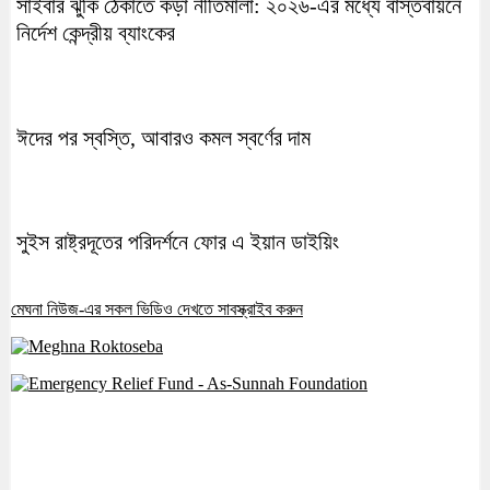
সাইবার ঝুঁকি ঠেকাতে কড়া নীতিমালা: ২০২৬-এর মধ্যে বাস্তবায়নে
নির্দেশ কেন্দ্রীয় ব্যাংকের
ঈদের পর স্বস্তি, আবারও কমল স্বর্ণের দাম
সুইস রাষ্ট্রদূতের পরিদর্শনে ফোর এ ইয়ান ডাইয়িং
মেঘনা নিউজ-এর সকল ভিডিও দেখতে সাবস্ক্রাইব করুন