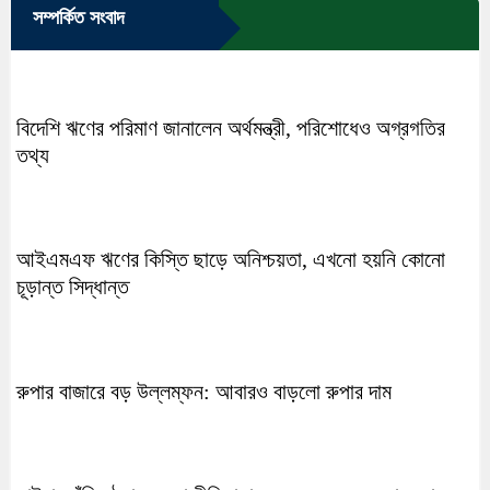
সম্পর্কিত সংবাদ
বিদেশি ঋণের পরিমাণ জানালেন অর্থমন্ত্রী, পরিশোধেও অগ্রগতির
তথ্য
আইএমএফ ঋণের কিস্তি ছাড়ে অনিশ্চয়তা, এখনো হয়নি কোনো
চূড়ান্ত সিদ্ধান্ত
রুপার বাজারে বড় উল্লম্ফন: আবারও বাড়লো রুপার দাম