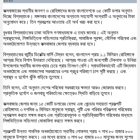
২০২০
কক্সবাজারের স্থানীয় জনগণ ও রোহিঙ্গাদের জন্য বাংলাদেশকে ৩৫ কোটি ডলার অনুদান
দিচ্ছে বিশ্বব্যাংক। মঙ্গলবার বাংলাদেশের অন্যতম সহযোগী সংস্থাটি এ অনুদানের টাকা
অনুমোদন করে। তিন প্রকল্পের আওতায় এই অর্থ খরচ করা হবে।
বুধবার বিশ্বব্যাংকের ঢাকা অফিস গণমাধ্যমকে এ তথ্য জানায়। এই অনুদান
স্বাস্থ্যসেবা, লিঙ্গভিত্তিক সহিংসতার প্রতিক্রিয়া, সামাজিক সুরক্ষা, মৌলিক পরিষেবা এবং
অবকাঠামোগত উন্নয়নে কক্সবাজার জেলায় ব্যবহার করা হবে।
বিশ্বব্যাংকের কান্ট্রি ডিরেক্টর মার্সি টেম্বন বলেন, বাংলাদেশ প্রায় ১.১ মিলিয়ন রোহিঙ্গাকে
আশ্রয় দিয়ে বিশাল উদারতা দেখিয়েছে। আশ্রয় পাওয়া এই জনগোষ্ঠী টেকনাফ ও উখিয়া
উপজেলার স্থানীয় জনসংখ্যার চেয়ে প্রায় তিনগুণ বেশি। স্বাভাবিকভাবেই এটি বিদ্যমান
অবকাঠামো এবং সমাজসেবা সরবরাহের ওপর প্রচুর পরিমাণে চাপ সৃষ্টি করছে। এবং
স্বাস্থ্য ও দুর্যোগ ঝুঁকি বাড়িয়ে তুলেছে।
তিনি বলেন, এই অনুদান দেশের পরিষেবা সরবরাহের ক্ষমতা আরও জোরদার করবে।
প্রাকৃতিক দুর্যোগ ও জলবায়ু পরিবর্তনের ক্ষেত্রেও স্থিতি বাড়িয়ে তুলবে।
কক্সবাজার জেলার জন্য ১৫ কোটি ডলারের হেলথ এবং জেন্ডার সহায়তা প্রকল্পটি
রোহিঙ্গাসহ ৩ দশমিক ৬ মিলিয়ন মানুষকে স্বাস্থ্য, পুষ্টি এবং পরিবার পরিকল্পনা পরিষেবায়
অ্যাক্সেস করতে সক্ষম করবে এবং প্রতিরোধমূলক ও প্রতিক্রিয়াশীল পরিষেবার মাধ্যমে
লিঙ্গভিত্তিক সহিংসতা মোকাবিলা করতে সক্ষম করবে।
প্রকল্পটি উন্নত পাবলিক অবকাঠামোতে স্থানীয় লোকসহ প্রায় ৭ লাখ ৮০ হাজার ৮০০
মানুষকে উপকৃত করবে। এর মধ্যে রয়েছে ৩ লাখ ৬৫ হাজার ৮০০ মানুষের জন্য সুপেয়