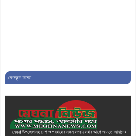
৮। দাউদকান্দিতে মুচি সম্প্রদায়ের খোঁজখবর
নিলেন ড. খন্দকার মারুফ হোসেন
৯। মেঘনায় আইন-শৃঙ্খলা কমিটির মাসিক
সভা অনুষ্ঠিত
১০। জাতীয় নেতা ড. খন্দকার মোশাররফ
হোসেনের মূল্যায়ন কোথায় এবং একটি
ফেসবুকে আমরা
বিশ্লেষণ
মেঘনা উপজেলাসহ দেশ ও প্রবাসের সকল সংবাদ সবার আগে জানতে আমাদের