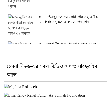
৪। দাউদকান্দিতে ৫২ কেজি গাঁজাসহ আটক
১, পরোয়ানাভুক্ত আরও ৩ গ্রেপ্তার
৫। মেঘনা উপজেলা বিএনপির নতুন সদস্য
সচিব হলেন সালাউদ্দিন সরকার
মেঘনা নিউজ-এর সকল ভিডিও দেখতে সাবস্ক্রাইব
৬। জেলা পুলিশ সুপার থেকে সম্মাননা পেলেন
করুন
দাউদকান্দি মডেল থানার এএসআই সজল
৭। দাউদকান্দিতে উপজেলা আইন-শৃঙ্খলা
কমিটির মাসিক সভা অনুষ্ঠিত