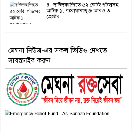
৪। দাউদকান্দিতে ৫২ কেজি গাঁজাসহ
আটক ১, পরোয়ানাভুক্ত আরও ৩
গ্রেপ্তার
৫। মেঘনা উপজেলা বিএনপির নতুন
মেঘনা নিউজ-এর সকল ভিডিও দেখতে
সদস্য সচিব হলেন সালাউদ্দিন সরকার
সাবস্ক্রাইব করুন
৬। জেলা পুলিশ সুপার থেকে সম্মাননা
পেলেন দাউদকান্দি মডেল থানার
এএসআই সজল
৭। দাউদকান্দিতে উপজেলা আইন-
শৃঙ্খলা কমিটির মাসিক সভা অনুষ্ঠিত