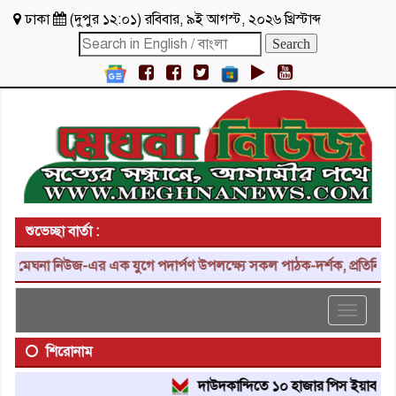
ঢাকা
(
দুপুর ১২:০১
)
রবিবার
,
৯ই আগস্ট, ২০২৬ খ্রিস্টাব্দ
শুভেচ্ছা বার্তা :
মেঘনা নিউজ-এর এক যুগে পদার্পণ উপলক্ষ্যে সকল পাঠক-দর্শক, প্রতিনিধি, শু
Toggle
navigat
শিরোনাম
দাউদকান্দিতে ১০ হাজার পিস ইয়াবা ট্যাবলেট