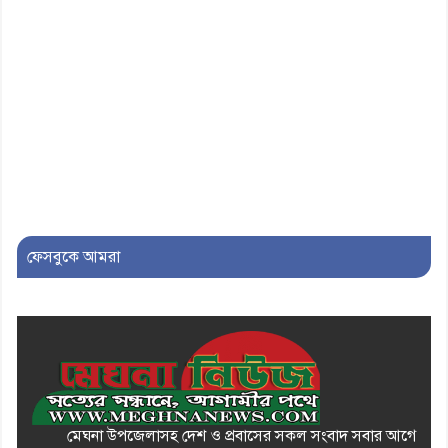
৮। দাউদকান্দিতে মুচি সম্প্রদায়ের
খোঁজখবর নিলেন ড. খন্দকার মারুফ
হোসেন
৯। মেঘনায় আইন-শৃঙ্খলা কমিটির
মাসিক সভা অনুষ্ঠিত
১০। জাতীয় নেতা ড. খন্দকার
মোশাররফ হোসেনের মূল্যায়ন কোথায়
এবং একটি বিশ্লেষণ
ফেসবুকে আমরা
মেঘনা উপজেলাসহ দেশ ও প্রবাসের সকল সংবাদ সবার আগে