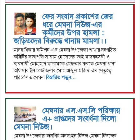
ফের সংবাদ প্রকাশের জের
ধরে মেঘনা নিউজ-এর
কর্মীদের উপর হামলা :
জড়িতদের বিরুদ্ধে থানায় মামলা।।
মানবাধিকার কমিশন-এর মেঘনা উপজেলা শাখার নবগঠিত
কমিটির সভাপতি সাদ্দাম হোসেনের ভাই মাদকসেবী ও
ব্যবসায়ী মোহাম্মদ ছালামকে গ্রেফতার করতে মেঘনা থানা
অফিসার ইন চার্জ জনাব মোঃ আব্দুল মজিদ-এর নেতৃত্বে
পরিচালিত মেঘনা
বিস্তারিত পড়ুন...
মেঘনায় এস.এস.সি পরিক্ষায়
এ+ প্রাপ্তদের সংবর্ধনা দিলো
মেঘনা নিউজ।
মেঘনা উপজেলার জনপ্রিয় অনলাইন নিউজ মেঘনা নিউজের