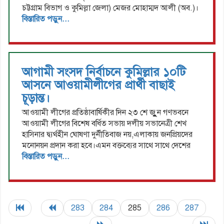
চট্টগ্রাম বিভাগ ও কুমিল্লা জেলা) মেজর মোহাম্মদ আলী (অব.)।
বিস্তারিত পড়ুন...
আগামী সংসদ নির্বাচনে কুমিল্লার ১০টি
আসনে আওয়ামীলীগের প্রার্থী বাছাই
চূড়ান্ত।
আওয়ামী লীগের প্রতিষ্ঠাবার্ষিকীর দিন ২৩ শে জুুুন গণভবনে
আওয়ামী লীগের বিশেষ বর্ধিত সভায় দলীয় সভানেত্রী শেখ
হাসিনার দ্ব্যর্থহীন ঘোষণা দুর্নীতিবাজ নয়,এলাকায় জনপ্রিয়দের
মনোনয়ন প্রদান করা হবে।এমন বক্তব্যের সাথে সাথে দেশের
বিস্তারিত পড়ুন...
283
284
285
286
287