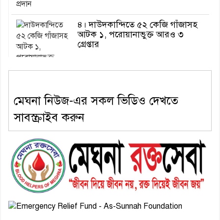
৪। দাউদকান্দিতে ৫২ কেজি গাঁজাসহ
আটক ১, পরোয়ানাভুক্ত আরও ৩
গ্রেপ্তার
৫। মেঘনা উপজেলা বিএনপির নতুন
মেঘনা নিউজ-এর সকল ভিডিও দেখতে
সদস্য সচিব হলেন সালাউদ্দিন সরকার
সাবস্ক্রাইব করুন
৬। জেলা পুলিশ সুপার থেকে সম্মাননা
পেলেন দাউদকান্দি মডেল থানার
এএসআই সজল
৭। দাউদকান্দিতে উপজেলা আইন-
শৃঙ্খলা কমিটির মাসিক সভা অনুষ্ঠিত