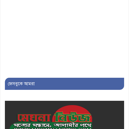
৮। দাউদকান্দিতে মুচি সম্প্রদায়ের
খোঁজখবর নিলেন ড. খন্দকার মারুফ
হোসেন
৯। মেঘনায় আইন-শৃঙ্খলা কমিটির
মাসিক সভা অনুষ্ঠিত
১০। জাতীয় নেতা ড. খন্দকার
মোশাররফ হোসেনের মূল্যায়ন কোথায়
এবং একটি বিশ্লেষণ
ফেসবুকে আমরা