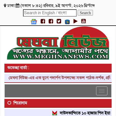
ঢাকা
(
সকাল ৮:৪২
)
রবিবার
,
৯ই আগস্ট, ২০২৬ খ্রিস্টাব্দ
শুভেচ্ছা বার্তা :
মেঘনা নিউজ-এর এক যুগে পদার্পণ উপলক্ষ্যে সকল পাঠক-দর্শক, প্রতিনিধি, 
Toggle
navigat
শিরোনাম
দাউদকান্দিতে ১০ হাজার পিস ইয়াবা ট্যাবল