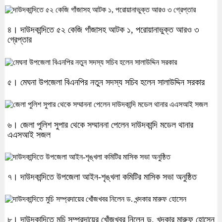
৪। দাউদকান্দিতে ৫২ কেজি গাঁজাসহ আটক ১, পরোয়ানাভুক্ত আরও ৩
গ্রেপ্তার
৫। মেঘনা উপজেলা বিএনপির নতুন সদস্য সচিব হলেন সালাউদ্দিন সরকার
৬। জেলা পুলিশ সুপার থেকে সম্মাননা পেলেন দাউদকান্দি মডেল থানার
এএসআই সজল
৭। দাউদকান্দিতে উপজেলা আইন-শৃঙ্খলা কমিটির মাসিক সভা অনুষ্ঠিত
৮। দাউদকান্দিতে মুচি সম্প্রদায়ের খোঁজখবর নিলেন ড. খন্দকার মারুফ হোসেন