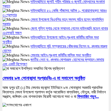
দাউদকান্দিতে জুলাই শহীদ পরিবার ও জুলাই যোদ্ধাদের সংবর্ধনা
প্রদান
দাউদকান্দিতে ৫২ কেজি গাঁজাসহ আটক ১, পরোয়ানাভুক্ত আরও
৩ গ্রেপ্তার
মেঘনা উপজেলা বিএনপির নতুন সদস্য সচিব হলেন সালাউদ্দিন
সরকার
জেলা পুলিশ সুপার থেকে সম্মাননা পেলেন দাউদকান্দি মডেল থানার
এএসআই সজল
দাউদকান্দিতে উপজেলা আইন-শৃঙ্খলা কমিটির মাসিক সভা
অনুষ্ঠিত
দাউদকান্দিতে মুচি সম্প্রদায়ের খোঁজখবর নিলেন ড. খন্দকার মারুফ
হোসেন
মেঘনায় আইন-শৃঙ্খলা কমিটির মাসিক সভা অনুষ্ঠিত
জাতীয় নেতা ড. খন্দকার মোশাররফ হোসেনের মূল্যায়ন কোথায়
এবং একটি বিশ্লেষণ
মেঘনার ৯নং সোনাকান্দা সঃপ্রাঃবিঃ-এ মা সমাবেশ অনুষ্ঠিত
আজ দুপুর দুই (২) টায় মেঘনার বড়কান্দা ইউনিয়নে ৯নং সোনাকান্দা সরকারি প্রাথমিক
বিদ্যালয়ে মেঘনা উপজেলা প্রশাসন কর্তৃক আয়োজিত বাল্যবিবাহ, যৌতুক, নারী নির্যাতন
সন্ত্রাস, জঙ্গিবাদ এবং নাশকতাবাদ বিরোধী আলোচনা সভা ও মা
বিস্তারিত পড়ুন...