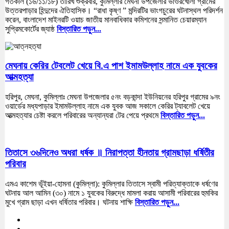
গতকাল (১৬/১১/১৮) তারিখ শুক্রবার, কুমিল্লার মেঘনা উপজেলার ভাওরখোলা গ্রামের
উত্তরপাড়ার হিন্দুদের ঐতিহাসিক। “রাধা কৃষ্ণ ” মন্দিরটির ভাংগচুরের ঘটনাস্থল পরিদর্শন
করেন, বাংলাদেশ মাইনরটি ওয়াচ জাতীয় মানবাধিকার কমিশনের সন্মানিত চেয়ারম্যান
সুপ্রিমকোর্টের জ্যাষ্ঠ
বিস্তারিত পড়ুন...
মেঘনায় কেরির টেবলেট খেয়ে বি.এ পাশ ইমামউল্লাহ নামে এক যুবকের
আত্মহত্যা
হরিপুর, মেঘনা, কুমিল্লাঃ মেঘনা উপজেলার ৫নং বড়কান্দা ইউনিয়নের হরিপুর গ্রামের ৯নং
ওয়ার্ডের মধ্যপাড়ার ইমামউল্লাহ নামে এক যুবক আজ সকালে কেরির ট্যাবলেট খেয়ে
আত্মহত্যার চেষ্টা করলে পরিবারের অন্যান্যরা টের পেয়ে প্রথমে
বিস্তারিত পড়ুন...
তিতাসে ৩৬দিনেও অধরা ধর্ষক ॥ নিরাপত্তা হীনতায় গ্রামছাড়া ধর্ষিতীর
পরিবার
এমএ কাশেম ভূঁইয়া-হোমনা (কুমিল্লা): কুমিল্লার তিতাসে স্বামী পরিত্যাক্তাকে ধর্ষণের
ঘটনায় আল আমিন (৩০) নামে ১ যুবকের বিরুদ্ধে মামলা করায় আসামী পরিবারের হুমকির
মুখে গ্রাম ছাড়া এখন ধর্ষিতার পরিবার। ঘটনায় শাক্ষি
বিস্তারিত পড়ুন...