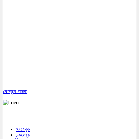
ফেসবুকে আমরা
মেঘনা উপজেলাসহ দেশ ও প্রবাসের সকল সংবাদ সবার আগে জানতে আমাদের সাথেই
থাকুন।
ফেইসবুক
ফেইসবুক