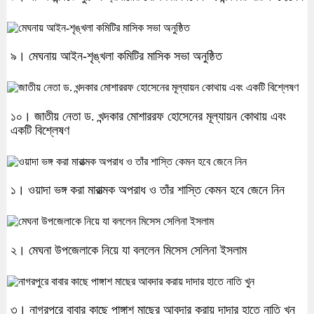
৯। মেঘনায় আইন-শৃঙ্খলা কমিটির মাসিক সভা অনুষ্ঠিত
১০। জাতীয় নেতা ড. খন্দকার মোশাররফ হোসেনের মূল্যায়ন কোথায় এবং
একটি বিশ্লেষণ
১। ওয়াদা ভঙ্গ করা মারাত্মক অপরাধ ও তাঁর শাস্তি কেমন হবে জেনে নিন
২। মেঘনা উপজেলাকে নিয়ে যা বললেন মিসেস সেলিনা ইসলাম
৩। নাগরপুরে বাবার কাছে পাঙ্গাশ মাছের আবদার করায় দাদার হাতে নাতি খুন