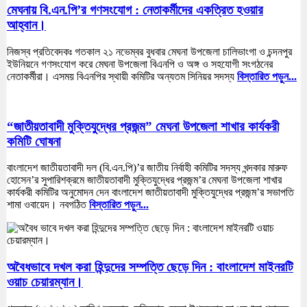
মেঘনায় বি.এন.পি’র গণসংযোগ : নেতাকর্মীদের একত্রিত হওয়ার
আহ্বান।
নিজস্ব প্রতিবেদকঃ গতকাল ২১ নভেম্বর বুধবার মেঘনা উপজেলা চালিভাংগা ও চন্দনপুর
ইউনিয়নে গণসংযোগ করে মেঘনা উপজেলা বিএনপি ও অঙ্গ ও সহযোগী সংগঠনের
নেতাকর্মীরা। এসময় বিএনপির স্থায়ী কমিটির অন্যতম সিনিয়র সদস্য
বিস্তারিত পড়ুন...
“জাতীয়তাবাদী মুক্তিযুদ্ধের প্রজন্ম” মেঘনা উপজেলা শাখার কার্যকরী
কমিটি ঘোষনা
বাংলাদেশ জাতীয়তাবাদী দল (বি.এন.পি)’র জাতীয় নির্বাহী কমিটির সদস্য খন্দকার মারুফ
হোসেন’র সুপারিশক্রমে জাতীয়তাবাদী মুক্তিযুদ্ধের প্রজন্ম’র মেঘনা উপজেলা শাখার
কার্যকরী কমিটির অনুমোদন দেন বাংলাদেশ জাতীয়তাবাদী মুক্তিযুদ্ধের প্রজন্ম’র সভাপতি
শামা ওবায়েদ। নবগঠিত
বিস্তারিত পড়ুন...
অবৈধভাবে দখল করা হিন্দুদের সম্পত্তি ছেড়ে দিন : বাংলাদেশ মাইনরটি
ওয়াচ চেয়ারম্যান।