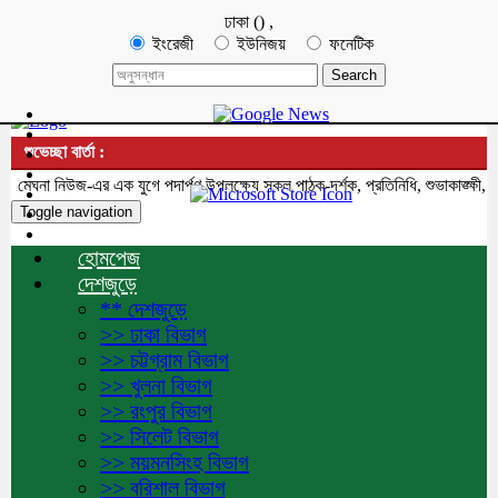
ঢাকা
(
)
,
ইংরেজী
ইউনিজয়
ফনেটিক
শুভেচ্ছা বার্তা :
েঘনা নিউজ-এর এক যুগে পদার্পণ উপলক্ষ্যে সকল পাঠক-দর্শক, প্রতিনিধি, শুভাকাঙ্ক্ষী, 
Toggle navigation
হোমপেজ
দেশজুড়ে
** দেশজুড়ে
>> ঢাকা বিভাগ
>> চট্টগ্রাম বিভাগ
>> খুলনা বিভাগ
>> রংপুর বিভাগ
>> সিলেট বিভাগ
>> ময়মনসিংহ বিভাগ
>> বরিশাল বিভাগ