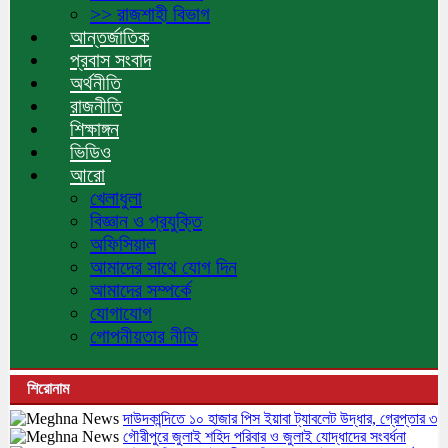
>> রাজশাহী বিভাগ
আন্তর্জাতিক
প্রবাস সংবাদ
অর্থনীতি
রাজনীতি
শিক্ষাঙ্গন
ভিডিও
আরো
খেলাধুলা
বিজ্ঞান ও প্রযুক্তি
অফিসিয়াল
আমাদের সাথে যোগ দিন
আমাদের সম্পর্কে
যোগাযোগ
গোপনীয়তার নীতি
শিরোনাম
দাউদকান্দিতে ১০ হাজার পিস ইয়াবা ট্যাবলেট উদ্ধার, গ্রেপ্তার ৩
গৌরীপুরে জুলাই শহিদ পরিবার ও জুলাই যোদ্ধাদের সংবর্ধনা