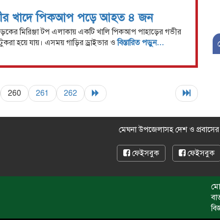
গভীর খাদে পিকআপ পড়ে আহত ৪ জন
মা সড়কের মিরিঞ্জা টপ এলাকায় একটি খালি পিকআপ পাহাড়ের গভীর
টুকরা হয়ে যায়। এসময় গাড়ির ড্রাইভার ও
বিস্তারিত পড়ুন...
260
261
262
মেঘনা উপজেলাসহ দেশ ও প্রবাসে
ফেইসবুক
ফেইসবুক
মো
বা
বি