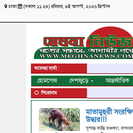
ঢাকা
(
সকাল ১১:২৪
)
রবিবার
,
৯ই আগস্ট, ২০২৬ খ্রিস্টাব্দ
শুভেচ্ছা বার্তা :
হোমপেজ
দেশজুড়ে
আন্তর্জাতিক
শিরোনাম
মাতামুহুরী সংরক্
উদ্ধার!!!
সুশান্ত কান্তি তঞ্চঙ্গ্যা, ব