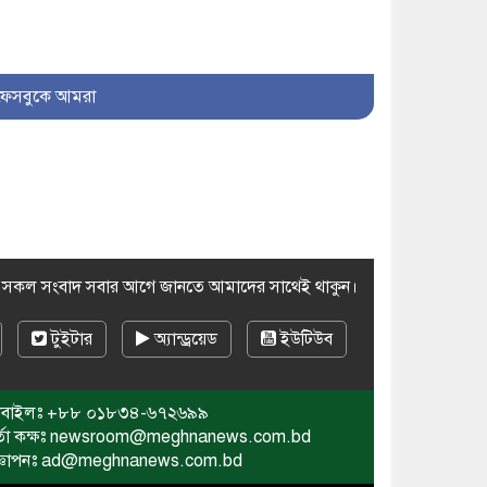
৯। মেঘনায় আইন-শৃঙ্খলা
কমিটির মাসিক সভা অনুষ্ঠিত
১০। জাতীয় নেতা ড. খন্দকার
ফেসবুকে আমরা
মোশাররফ হোসেনের মূল্যায়ন
কোথায় এবং একটি বিশ্লেষণ
র সকল সংবাদ সবার আগে জানতে আমাদের সাথেই থাকুন।
টুইটার
অ্যান্ড্রয়েড
ইউটিউব
বাইলঃ
+৮৮ ০১৮৩৪-৬৭২৬৯৯
র্তা কক্ষঃ newsroom@meghnanews.com.bd
জ্ঞাপনঃ ad@meghnanews.com.bd