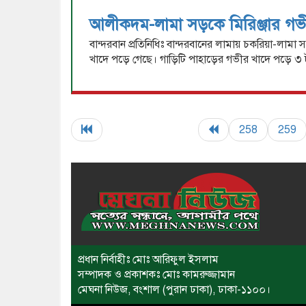
আলীকদম-লামা সড়কে মিরিঞ্জার 
বান্দরবান প্রতিনিধিঃ বান্দরবানের লামায় চকরিয়া-লা
খাদে পড়ে গেছে। গাড়িটি পাহাড়ের গভীর খাদে পড়ে ৩ 
258
259
প্রধান নির্বাহীঃ মোঃ আরিফুল ইসলাম
সম্পাদক ও প্রকাশকঃ মোঃ কামরুজ্জামান
মেঘনা নিউজ, বংশাল (পুরান ঢাকা), ঢাকা-১১০০।