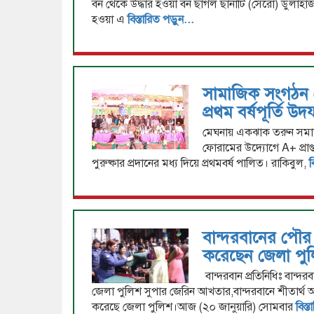
বন থেকে উদ্ধার হওয়া বন ছাগল ছানাটি (সেরো) ডুলাহাজারা
হওয়া এ
বিস্তারিত পড়ুন...
সামাজিক সংগঠন 
প্রথম বর্ষপূর্তি উ
মেঘনায় একঝাক তরুন সমা
ফোরামের উদ্যোগে A+ প্রাপ্
পুরুষ্কার প্রদানের মধ্য দিয়ে প্রথমবর্ষ পালিত। রাকিবুল,
ব
বান্দরবানের পৌর 
করেছেন জেলা পুল
বান্দরবান প্রতিনিধিঃ বান্
জেলা পুলিশ সুপার জেরিন আখতার,বান্দরবানে শীতার্থ অস
করেছে জেলা পুলিশ।আজ (২০ জানুয়ারি) সোমবার
বিস্