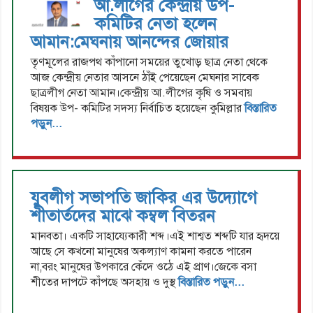
আ.লীগের কেন্দ্রীয় উপ-
কমিটির নেতা হলেন
আমান:মেঘনায় আনন্দের জোয়ার
তৃণমূলের রাজপথ কাঁপানো সময়ের তুখোড় ছাত্র নেতা থেকে
আজ কেন্দ্রীয় নেতার আসনে ঠাঁই পেয়েছেন মেঘনার সাবেক
ছাত্রলীগ নেতা আমান।কেন্দ্রীয় আ.লীগের কৃষি ও সমবায়
বিষয়ক উপ- কমিটির সদস্য নির্বাচিত হয়েছেন কুমিল্লার
বিস্তারিত
পড়ুন...
যুবলীগ সভাপতি জাকির এর উদ্যোগে
শীতার্তদের মাঝে কম্বল বিতরন
মানবতা। একটি সাহায্যেকারী শব্দ।এই শাশ্বত শব্দটি যার হৃদয়ে
আছে সে কখনো মানুষের অকল্যাণ কামনা করতে পারেন
না,বরং মানুষের উপকারে কেঁদে ওঠে এই প্রাণ।জেকে বসা
শীতের দাপটে কাঁপছে অসহায় ও দুস্থ
বিস্তারিত পড়ুন...