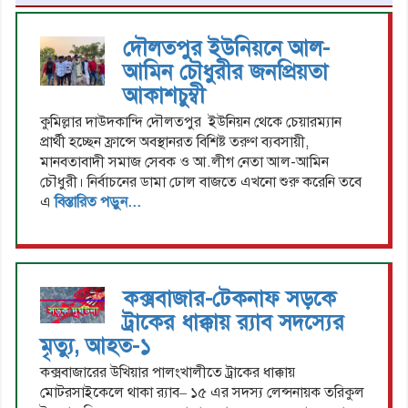
দৌলতপুর ইউনিয়নে আল-
আমিন চৌধুরীর জনপ্রিয়তা
আকাশচুম্বী
কুমিল্লার দাউদকান্দি দৌলতপুর ইউনিয়ন থেকে চেয়ারম্যান
প্রার্থী হচ্ছেন ফ্রান্সে অবস্থানরত বিশিষ্ট তরুণ ব্যবসায়ী,
মানবতাবাদী সমাজ সেবক ও আ.লীগ নেতা আল-আমিন
চৌধুরী। নির্বাচনের ডামা ঢোল বাজতে এখনো শুরু করেনি তবে
এ
বিস্তারিত পড়ুন...
কক্সবাজার-টেকনাফ সড়কে
ট্রাকের ধাক্কায় র‌্যাব সদস্যের
মৃত্যু, আহত-১
কক্সবাজারের উখিয়ার পালংখালীতে ট্রাকের ধাক্কায়
মোটরসাইকেলে থাকা র‍্যাব– ১৫ এর সদস্য লেন্সনায়ক তরিকুল