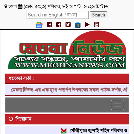
ঢাকা
(
ভোর ৫:২৩
)
শনিবার
,
৮ই আগস্ট, ২০২৬ খ্রিস্টাব্দ
শুভেচ্ছা বার্তা :
মেঘনা নিউজ-এর এক যুগে পদার্পণ উপলক্ষ্যে সকল পাঠক-দর্শক, প্রতিনিধি, 
Toggle
navigat
শিরোনাম
গৌরীপুরে জুলাই শহিদ পরিবার ও জুলাই 