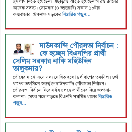
ইসলাম নিহত হয়েছেন। এছাড়াও আহত হয়েছেন আরও র‍্যাবের
আরেক সদস্য। সোমবার (৪ জানুয়ারি) সকাল ১০টায়
কক্সবাজার–টেকনাফ সড়কের
বিস্তারিত পড়ুন...
দাউদকান্দি পৌরসভা নির্বাচন :
কে হচ্ছেন বিএনপির প্রার্থী
সেলিম সরকার নাকি মহিউদ্দিন
তালুকদার?
পৌষের মাঝে এসে সদ্য ঘোষিত হলো ৪র্থ ধাপের তফসিল। ৪র্থ
ধাপের তফসিলে অন্তর্ভুক্ত দাউদকান্দি পৌরসভা নির্বাচন।
পৌরসভা নির্বাচন ঘিরে সর্বত্র চলছে প্রার্থীদের নিয়ে জল্পনা-
কল্পনা। মেয়র পদে লড়তে বিএনপি সমর্থিত ধানের
বিস্তারিত
পড়ুন...