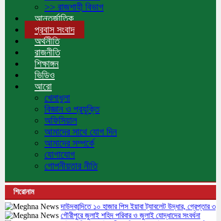
>> রাজশাহী বিভাগ
আন্তর্জাতিক
প্রবাস সংবাদ
অর্থনীতি
রাজনীতি
শিক্ষাঙ্গন
ভিডিও
আরো
খেলাধুলা
বিজ্ঞান ও প্রযুক্তি
অফিসিয়াল
আমাদের সাথে যোগ দিন
আমাদের সম্পর্কে
যোগাযোগ
গোপনীয়তার নীতি
শিরোনাম
দাউদকান্দিতে ১০ হাজার পিস ইয়াবা ট্যাবলেট উদ্ধার, গ্রেপ্তার ৩
গৌরীপুরে জুলাই শহিদ পরিবার ও জুলাই যোদ্ধাদের সংবর্ধনা