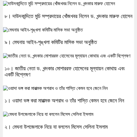
৮। দাউদকান্দিতে মুচি সম্প্রদায়ের খোঁজখবর নিলেন ড. খন্দকার মারুফ হোসেন
৯। মেঘনায় আইন-শৃঙ্খলা কমিটির মাসিক সভা অনুষ্ঠিত
১০। জাতীয় নেতা ড. খন্দকার মোশাররফ হোসেনের মূল্যায়ন কোথায় এবং
একটি বিশ্লেষণ
১। ওয়াদা ভঙ্গ করা মারাত্মক অপরাধ ও তাঁর শাস্তি কেমন হবে জেনে নিন
২। মেঘনা উপজেলাকে নিয়ে যা বললেন মিসেস সেলিনা ইসলাম