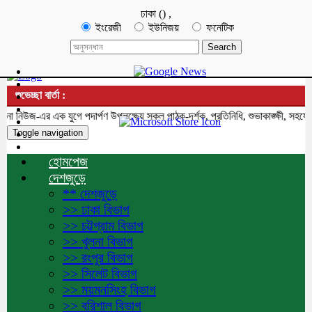
ঢাকা
(
)
,
ইংরেজী
ইউনিজয়
ফনেটিক
শুভেচ্ছা বার্তা :
নিউজ-এর এক যুগে পদার্পণ উপলক্ষ্যে সকল পাঠক-দর্শক, প্রতিনিধি, শুভাকাঙ্ক্ষী, সহযোগ
Toggle navigation
হোমপেজ
দেশজুড়ে
** দেশজুড়ে
>> ঢাকা বিভাগ
>> চট্টগ্রাম বিভাগ
>> খুলনা বিভাগ
>> রংপুর বিভাগ
>> সিলেট বিভাগ
>> ময়মনসিংহ বিভাগ
>> বরিশাল বিভাগ