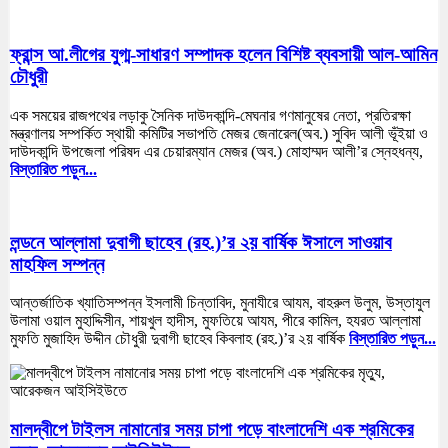
ফ্রান্স আ.লীগের যুগ্ম-সাধারণ সম্পাদক হলেন বিশিষ্ট ব্যবসায়ী আল-আমিন
চৌধুরী
এক সময়ের রাজপথের লড়াকু সৈনিক দাউদকান্দি-মেঘনার গণমানুষের নেতা, প্রতিরক্ষা
মন্ত্রণালয় সম্পর্কিত স্থায়ী কমিটির সভাপতি মেজর জেনারেল(অব.) সুবিদ আলী ভূঁইয়া ও
দাউদকান্দি উপজেলা পরিষদ এর চেয়ারম্যান মেজর (অব.) মোহাম্মদ আলী’র স্নেহধন্য,
বিস্তারিত পড়ুন...
লন্ডনে আল্লামা দুবাগী ছাহেব (রহ.)’র ২য় বার্ষিক ঈসালে সাওয়াব
মাহফিল সম্পন্ন
আন্তর্জাতিক খ্যাতিসম্পন্ন ইসলামী চিন্তাবিদ, মুনাযীরে আযম, বাহরুল উলুম, উস্তাযুল
উলামা ওয়াল মুহাদ্দিসীন, শায়খুল হাদীস, মুফতিয়ে আযম, পীরে কামিল, হযরত আল্লামা
মুফতি মুজাহিদ উদ্দীন চৌধুরী দুবাগী ছাহেব কিবলাহ (রহ.)’র ২য় বার্ষিক
বিস্তারিত পড়ুন...
মালদ্বীপে টাইলস নামানোর সময় চাপা পড়ে বাংলাদেশি এক শ্রমিকের