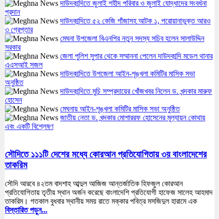
দাউদকান্দিতে জুলাই শহীদ পরিবার ও জুলাই যোদ্ধাদের সংবর্ধনা
প্রদান
দাউদকান্দিতে ৫২ কেজি গাঁজাসহ আটক ১, পরোয়ানাভুক্ত আরও
৩ গ্রেপ্তার
মেঘনা উপজেলা বিএনপির নতুন সদস্য সচিব হলেন সালাউদ্দিন
সরকার
জেলা পুলিশ সুপার থেকে সম্মাননা পেলেন দাউদকান্দি মডেল থানার
এএসআই সজল
দাউদকান্দিতে উপজেলা আইন-শৃঙ্খলা কমিটির মাসিক সভা
অনুষ্ঠিত
দাউদকান্দিতে মুচি সম্প্রদায়ের খোঁজখবর নিলেন ড. খন্দকার মারুফ
হোসেন
মেঘনায় আইন-শৃঙ্খলা কমিটির মাসিক সভা অনুষ্ঠিত
জাতীয় নেতা ড. খন্দকার মোশাররফ হোসেনের মূল্যায়ন কোথায়
এবং একটি বিশ্লেষণ
সৌদিতে ১১১টি দেশের মধ্যে কোরআন প্রতিযোগিতায় ৩য় বাংলাদেশের
তাকরিম
সৌদি আরবে ৪২তম বাদশাহ আব্দুল আজিজ আন্তর্জাতিক হিফজুল কোরআন
প্রতিযোগিতায় তৃতীয় স্থান অর্জন করেছে বাংলাদেশি প্রতিযোগী হাফেজ সালেহ আহমাদ
তাকরিম। গতকাল বুধবার স্থানীয় সময় রাতে মক্কার পবিত্র মসজিদুল হারামে এক
বিস্তারিত পড়ুন...