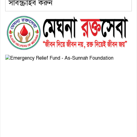
সাবস্ক্রাইব করুন
৬। দাউদকান্দিতে উপজেলা আইন-
শৃঙ্খলা কমিটির মাসিক সভা অনুষ্ঠিত
৭। দাউদকান্দিতে মুচি সম্প্রদায়ের
খোঁজখবর নিলেন ড. খন্দকার মারুফ
হোসেন
৮। মেঘনায় আইন-শৃঙ্খলা কমিটির
মাসিক সভা অনুষ্ঠিত
৯। জাতীয় নেতা ড. খন্দকার
মোশাররফ হোসেনের মূল্যায়ন কোথায়
এবং একটি বিশ্লেষণ
১০। দাউদকান্দিতে ইউপি সদস্যকে