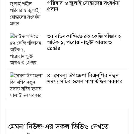
পরিবার ও জুলাই যোদ্ধাদের সংবর্ধনা
প্রদান
৩। দাউদকান্দিতে ৫২ কেজি গাঁজাসহ
আটক ১, পরোয়ানাভুক্ত আরও ৩
গ্রেপ্তার
৪। মেঘনা উপজেলা বিএনপির নতুন
সদস্য সচিব হলেন সালাউদ্দিন সরকার
৫। জেলা পুলিশ সুপার থেকে সম্মাননা
পেলেন দাউদকান্দি মডেল থানার
এএসআই সজল
মেঘনা নিউজ-এর সকল ভিডিও দেখতে