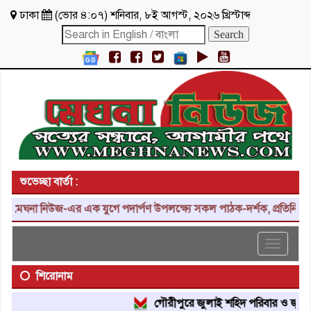
ঢাকা
(
ভোর ৪:০৭
)
শনিবার
,
৮ই আগস্ট, ২০২৬ খ্রিস্টাব্দ
শুভেচ্ছা বার্তা :
মেঘনা নিউজ-এর এক যুগে পদার্পণ উপলক্ষ্যে সকল পাঠক-দর্শক, প্রতিনিধি, শু
Toggle
navigat
শিরোনাম
গৌরীপুরে জুলাই শহিদ পরিবার ও জুলাই যো