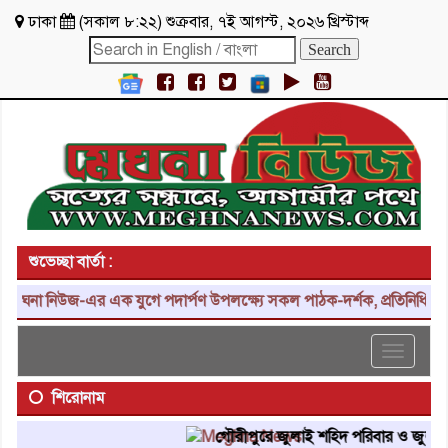
ঢাকা
(
সকাল ৮:২২
)
শুক্রবার
,
৭ই আগস্ট, ২০২৬ খ্রিস্টাব্দ
শুভেচ্ছা বার্তা :
া নিউজ-এর এক যুগে পদার্পণ উপলক্ষ্যে সকল পাঠক-দর্শক, প্রতিনিধি, শুভাকা
Toggle
navigat
শিরোনাম
গৌরীপুরে জুলাই শহিদ পরিবার ও জুলাই যোদ্