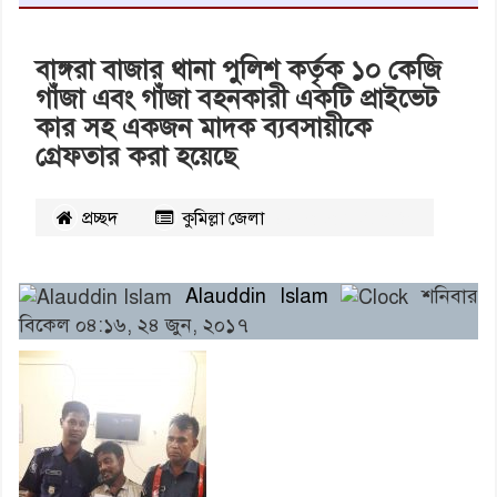
বাঙ্গরা বাজার থানা পুলিশ কর্তৃক ১০ কেজি
গাঁজা এবং গাঁজা বহনকারী একটি প্রাইভেট
কার সহ একজন মাদক ব্যবসায়ীকে
গ্রেফতার করা হয়েছে
প্রচ্ছদ
কুমিল্লা জেলা
২১৮১৪
বার পঠিত
Alauddin Islam
শনিবার
বিকেল ০৪:১৬, ২৪ জুন, ২০১৭