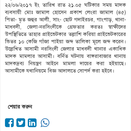
২২/০৬/২০১৭ ইং তারিখ রাত ২১.০৫ ঘটিকার সময় মাদক
ব্যবসায়ী মোঃ জামাল হোসেন প্রকাশ লেংরা জামাল (৪৫)
পিতা- মৃত জহুর আলী, সাং- ছোট গদাইরচর, গাংপাড়, থানা-
মাধবদী, জেলা-নরসিংদীকে গ্রেফতার করতঃ স্বাক্ষীদের
উপস্থিতিতে তাহার প্রাইভেটকার তল্লাশি করিয়া প্রাইভেটকারের
ভিতর ১০ কেজি গাঁজা পাইয়া জব্দ তালিকা মূলে জব্দ করেন।
উল্লেখিত আসামী নরসিংদী জেলার মাধবদী থানার একাধিক
মাদক মামলার আসামী। বর্নিত ঘটনায় বাঙ্গরাবাজার থানায়
মাদকদ্রব্য নিয়ন্ত্রণ আইনে মামলা দায়ের করা হইয়াছে।
আসামীকে যথানিয়মে বিজ্ঞ আদালতে সোপর্দ করা হইবে।
শেয়ার করুন