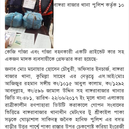
বাঙ্গরা বাজার থানা পুলিশ কর্তৃক ১০
কেজি গাঁজা এবং গাঁজা বহনকারী একটি প্রাইভেট কার সহ
একজন মাদক ব্যবসায়ীকে গ্রেফতার করা হয়েছে-
জনাব মোঃ মনোয়ার হোসেন চৌধুরী, অফিসার ইনচার্জ, বাঙ্গরা
বাজার থানা, কুমিল্লা সাহেব এর নেতৃত্বে এস.আই/মোঃ
আজিজুর রহমান সঙ্গীয় কং/১০১৫ আবুল কালাম, কং/১২৯২
আবদুল্লাহ, কং/৫৯৬ জামাল উদ্দিন সহ বাঙ্গরাবাজার থানার
জিডি নং-৪৮১, তারিখ- ২২/০৬/২০১৭ ইং মূলে থানা এলাকায়
রাত্রীকালীন রণপাহারা ডিউটি করাকালে গোপন সংবাদের
ভিত্তিতে বাঙ্গরাবাজার থানাধীন মেটংঘর টু শ্রীকাইল পাকা
সড়কে ঘোড়াশাল সাকিনস্থ জনৈক হানিফ পুলিশ এর বসত
বাড়ীর উত্তর পার্শ্বে পাকা রাস্তার উপর চেকপোষ্ট করিয়া ইংরেজী