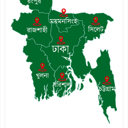
৭। দাউদকান্দিতে মুচি সম্প্রদায়ের
খোঁজখবর নিলেন ড. খন্দকার মারুফ
হোসেন
৮। মেঘনায় আইন-শৃঙ্খলা কমিটির
মাসিক সভা অনুষ্ঠিত
৯। জাতীয় নেতা ড. খন্দকার
মোশাররফ হোসেনের মূল্যায়ন কোথায়
এবং একটি বিশ্লেষণ
১০। দাউদকান্দিতে ইউপি সদস্যকে
মারধরের চেষ্টা ও প্রাণনাশের হুমকির
অভিযোগ