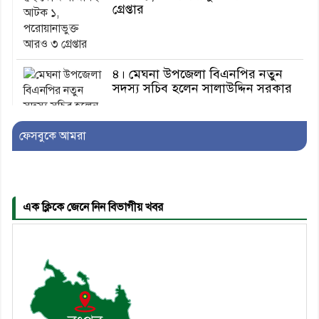
গ্রেপ্তার
৪। মেঘনা উপজেলা বিএনপির নতুন
সদস্য সচিব হলেন সালাউদ্দিন সরকার
ফেসবুকে আমরা
৫। জেলা পুলিশ সুপার থেকে সম্মাননা
পেলেন দাউদকান্দি মডেল থানার
এএসআই সজল
এক ক্লিকে জেনে নিন বিভাগীয় খবর
৬। দাউদকান্দিতে উপজেলা আইন-
শৃঙ্খলা কমিটির মাসিক সভা অনুষ্ঠিত