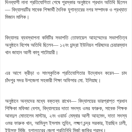
দিনব্যাপী নানা প্রতিযোগিতা শেষে পুরস্কার অনুষ্ঠানে প্রধান অতিথি ছিলেন
— বিদ্যালয়টির সাবেক শিক্ষার্থী দৈনিক যুগান্তরের নগর সম্পাদক ও প্রখ্যাত
মিজান মালিক।
বিদ্যালয় ব্যবস্থাপনা কমিটির সভাপতি তোফায়েল আহম্মেদের সভাপতিত্ব
অনুষ্ঠানে বিশেষ অতিথি ছিলেন— ১২নং চান্দ্রা ইউনিয়ন পরিষদের চেয়ারম্যান
খান জাহান আলী কালু পাটোয়ারী।
এর আগে ক্রীড়া ও সাংস্কৃতিক প্রতিযোগিতার উদ্বোধন করেন— চাদ
চাঁদপুর সদর উপজেলা সহকারী শিক্ষা অফিসার মো. ইলিয়াছ।
অনুষ্ঠানে অন্যদের মধ্যে বক্তব্য রাখেন— বিদ্যালয়ের ভারপ্রাপ্ত প্রধান
শিক্ষিকা মফিজা বেগম, বিদ্যালয়ের দাতা সদস্য ওমর ফারুক, সাবেক শিক্ষক
আবদুল মোতালেব মাস্টার, ২নং ওয়ার্ড মেম্বার আলী আহমেদ, দাতা সদস্য
ওমর ফারুক খান, আমিনুল ইসলাম তুহিন, লক্ষ্মণ চন্দ্র সরকার, ইয়াছিন ঢালী,
ইউসুফ মিজি, যুগান্তরের জেলা প্রতিনিধি মির্জা জাকির প্রমুখ।