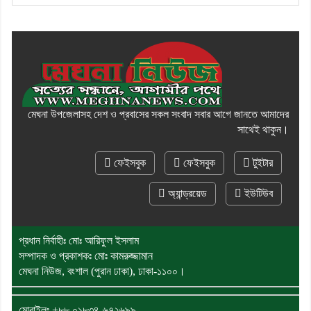
মেঘনা উপজেলাসহ দেশ ও প্রবাসের সকল সংবাদ সবার আগে জানতে আমাদের
সাথেই থাকুন।
ফেইসবুক
ফেইসবুক
টুইটার
অ্যান্ড্রয়েড
ইউটিউব
প্রধান নির্বাহীঃ মোঃ আরিফুল ইসলাম
সম্পাদক ও প্রকাশকঃ মোঃ কামরুজ্জামান
মেঘনা নিউজ, বংশাল (পুরান ঢাকা), ঢাকা-১১০০।
মোবাইলঃ
+৮৮ ০১৮৩৪-৬৭২৬৯৯