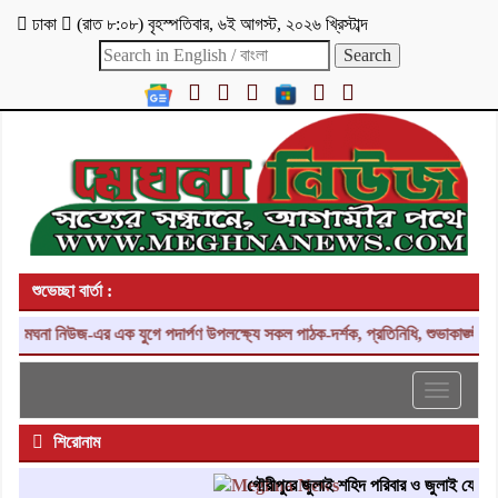
ঢাকা
(
রাত ৮:০৮
)
বৃহস্পতিবার
,
৬ই আগস্ট, ২০২৬ খ্রিস্টাব্দ
শুভেচ্ছা বার্তা :
েঘনা নিউজ-এর এক যুগে পদার্পণ উপলক্ষ্যে সকল পাঠক-দর্শক, প্রতিনিধি, শুভাকাঙ্ক্ষী, 
Toggle
navigati
শিরোনাম
গৌরীপুরে জুলাই শহিদ পরিবার ও জুলাই যোদ্ধাদের 