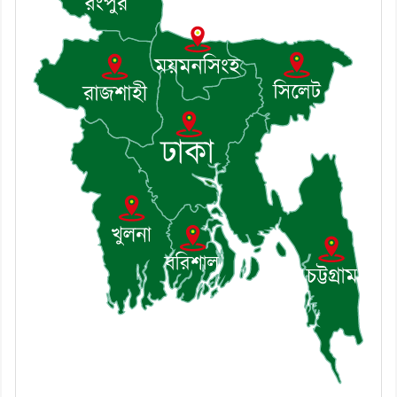
সভা অনুষ্ঠিত
৯। জাতীয় নেতা ড. খন্দকার মোশাররফ
হোসেনের মূল্যায়ন কোথায় এবং একটি
বিশ্লেষণ
১০। দাউদকান্দিতে ইউপি সদস্যকে মারধরের
চেষ্টা ও প্রাণনাশের হুমকির অভিযোগ