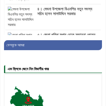
৪। মেঘনা উপজেলা বিএনপির নতুন সদস্য
সচিব হলেন সালাউদ্দিন সরকার
৫। জেলা পুলিশ সুপার থেকে সম্মাননা পেলেন
দাউদকান্দি মডেল থানার এএসআই সজল
ফেসবুকে আমরা
৬। দাউদকান্দিতে উপজেলা আইন-শৃঙ্খলা
কমিটির মাসিক সভা অনুষ্ঠিত
এক ক্লিকে জেনে নিন বিভাগীয় খবর
৭। দাউদকান্দিতে মুচি সম্প্রদায়ের খোঁজখবর
নিলেন ড. খন্দকার মারুফ হোসেন
৮। মেঘনায় আইন-শৃঙ্খলা কমিটির মাসিক