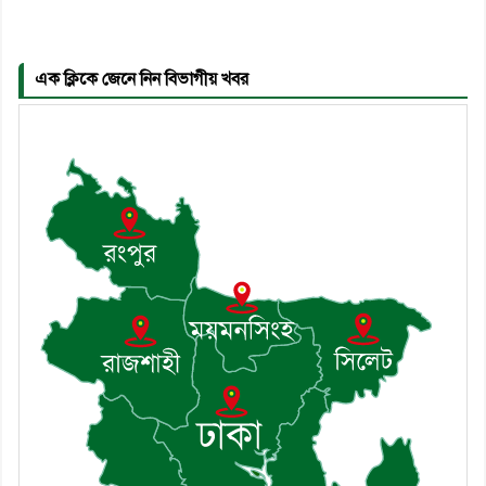
পেলেন দাউদকান্দি মডেল থানার
এএসআই সজল
এক ক্লিকে জেনে নিন বিভাগীয় খবর
৬। দাউদকান্দিতে উপজেলা আইন-
শৃঙ্খলা কমিটির মাসিক সভা অনুষ্ঠিত
৭। দাউদকান্দিতে মুচি সম্প্রদায়ের
খোঁজখবর নিলেন ড. খন্দকার মারুফ
হোসেন
৮। মেঘনায় আইন-শৃঙ্খলা কমিটির
মাসিক সভা অনুষ্ঠিত
৯। জাতীয় নেতা ড. খন্দকার
মোশাররফ হোসেনের মূল্যায়ন কোথায়