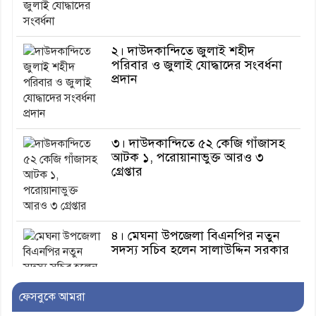
২। দাউদকান্দিতে জুলাই শহীদ
পরিবার ও জুলাই যোদ্ধাদের সংবর্ধনা
প্রদান
৩। দাউদকান্দিতে ৫২ কেজি গাঁজাসহ
আটক ১, পরোয়ানাভুক্ত আরও ৩
গ্রেপ্তার
৪। মেঘনা উপজেলা বিএনপির নতুন
সদস্য সচিব হলেন সালাউদ্দিন সরকার
ফেসবুকে আমরা
৫। জেলা পুলিশ সুপার থেকে সম্মাননা