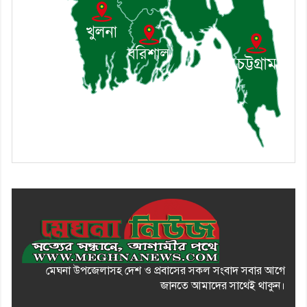
এবং একটি বিশ্লেষণ
১০। দাউদকান্দিতে ইউপি সদস্যকে
মারধরের চেষ্টা ও প্রাণনাশের হুমকির
অভিযোগ
মেঘনা উপজেলাসহ দেশ ও প্রবাসের সকল সংবাদ সবার আগে
জানতে আমাদের সাথেই থাকুন।