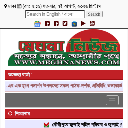
ঢাকা
(
রাত ২:১৬
)
শুক্রবার
,
৭ই আগস্ট, ২০২৬ খ্রিস্টাব্দ
শুভেচ্ছা বার্তা :
এর এক যুগে পদার্পণ উপলক্ষ্যে সকল পাঠক-দর্শক, প্রতিনিধি, শুভাকাঙ্ক্ষী,
Toggle
navigat
শিরোনাম
গৌরীপুরে জুলাই শহিদ পরিবার ও জুলাই যোদ্ধাদে