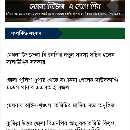
সম্পর্কিত সংবাদ
মেঘনা উপজেলা বিএনপির নতুন সদস্য সচিব হলেন
সালাউদ্দিন সরকার
জেলা পুলিশ সুপার থেকে সম্মাননা পেলেন দাউদকান্দি
মডেল থানার এএসআই সজল
মেঘনায় আইন-শৃঙ্খলা কমিটির মাসিক সভা অনুষ্ঠিত
কুমিল্লা উত্তর জেলা বিএনপির আহ্বায়ক কমিটি বিলুপ্ত,