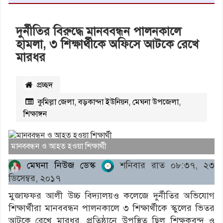
দুর্নীতির বিরুদ্ধে মানববন্ধন পালনকালে
হামলা, ৩ শিক্ষার্থীকে অফিসে আটকে রেখে
মারধর
প্রচ্ছদ
কুমিল্লা জেলা
,
বড়কান্দা ইউনিয়ন
,
মেঘনা উপজেলা
,
শিক্ষাঙ্গন
২১৯২৭
বার পঠিত
মানববন্ধন ও আহত হওয়া শিক্ষার্থী
মেঘনা নিউজ ডেস্ক
শনিবার রাত ০৮:৩৭, ২৩
ডিসেম্বর, ২০১৭
মুজাফফর আলী উচ্চ বিদ্যালয়ও কলেজে দুর্নীতির অভিযোগ
শিক্ষার্থীরা মানববন্ধন পালনকালে ৩ শিক্ষার্থীকে স্কুলের ভিতর
আটকে রেখে মারধর, প্রতিষ্ঠানে উপস্থিত ছিল শিক্ষকবৃন্দ ও