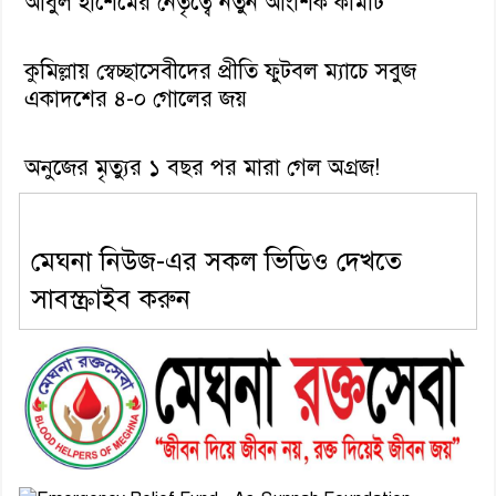
আবুল হাশেমের নেতৃত্বে নতুন আংশিক কমিটি
কুমিল্লায় স্বেচ্ছাসেবীদের প্রীতি ফুটবল ম্যাচে সবুজ
একাদশের ৪-০ গোলের জয়
অনুজের মৃত্যুর ১ বছর পর মারা গেল অগ্রজ!
মেঘনা নিউজ-এর সকল ভিডিও দেখতে
সাবস্ক্রাইব করুন