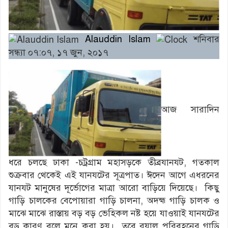
Alauddin Islam
শনিবার
সন্ধ্যা ০৭:০৭, ১৭ জুন, ২০১৭
আজ সারাদিন
ধরে চলছে ঢাকা -চট্রগ্রাম মহাসড়কে তীব্রযানযট, গতকাল
শুক্রবার থেকেই এই যানযটের সূত্রপাত। ঈদেন আগে এধরনের
যানযট মানুষের দূর্ভোগের মাত্রা আরো বাড়িয়ে দিয়েছে। কিছু
গাড়ি চালকের বেপোয়ারা গাড়ি চালনা, অদহ্ম গাড়ি চালক ও
মাঝে মাঝে রাস্তায় বড় বড় ভেহিকল নষ্ট হয়ে যাওয়াই যানযটের
বড় কারণ বলে মনে করা হয়। তবে রয়াল পরিবহনের গাড়ি