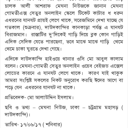
চালক আলী আশরাফ মেঘনা নিউজকে জানান মেঘনা
গোমতীএক্স সেতুর অনলাইন স্কেলে টিকেট কাটার ধ ধরুন
এধরনের যানযট প্রায়ই লেগে থাকে, সরেজমিনে দেখা যাচ্ছে যে
গতকাল (শুক্রবার), দাউদকান্দির কানকাড়া পর্যন্ত এ যানযট
বিরাজমান। রাস্তাটির দু’দিকেই গাড়ি দিয়ে ব্লক কোন গাড়িই
এদিক সেদিক যেতে পারছেনা, তবে মাঝে মাঝে গাড়ি থেমে
থেমে চাকা ঘুরতে দেখা গেছে।
এদিকে দাউদকান্দি হাইওয়ে থানার ওসি মো আবুল কালাম
বলেন। মেঘনা-গোমতী সেতুর অনলাইন ওয়েব বেইজড এক্সেল
লোডের কারনে এ যানযট লেগে থাকে। কারণ যাই থাকুক
আমরা সংশ্লিষ্ট সকলের নিকট অনুরোধ করছি ঈদের আগে বা
পড়ে যেন এধরনের যানযট না থাকে।
প্রতিবেদক- মো আলাউদ্দিন ইসলাম।
ছবি ও
তথ্য – মেঘনা নিউজ, ঢাকা – চট্রগ্রাম মহাসড় (
দাউদকান্দি)।
তারিখ- ১৭/০৬/১৭ ( শনিবার)