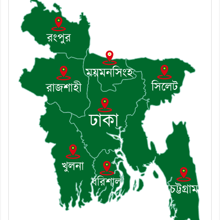
৭। দাউদকান্দিতে মুচি সম্প্রদায়ের
খোঁজখবর নিলেন ড. খন্দকার মারুফ
হোসেন
৮। মেঘনায় আইন-শৃঙ্খলা কমিটির
মাসিক সভা অনুষ্ঠিত
৯। জাতীয় নেতা ড. খন্দকার
মোশাররফ হোসেনের মূল্যায়ন কোথায়
এবং একটি বিশ্লেষণ
১০। দাউদকান্দিতে ইউপি সদস্যকে
মারধরের চেষ্টা ও প্রাণনাশের হুমকির
অভিযোগ