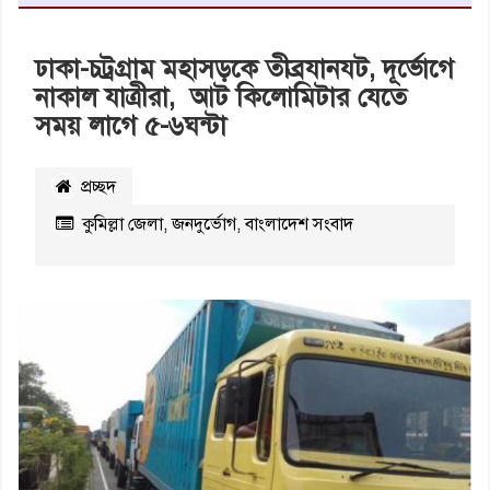
ঢাকা-চট্রগ্রাম মহাসড়কে তীব্রযানযট, দূর্ভোগে
নাকাল যাত্রীরা, আট কিলোমিটার যেতে
সময় লাগে ৫-৬ঘন্টা
প্রচ্ছদ
কুমিল্লা জেলা
,
জনদুর্ভোগ
,
বাংলাদেশ সংবাদ
২২২২০
বার পঠিত