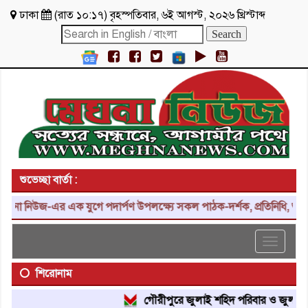
ঢাকা
(
রাত ১০:১৭
)
বৃহস্পতিবার
,
৬ই আগস্ট, ২০২৬ খ্রিস্টাব্দ
শুভেচ্ছা বার্তা :
িউজ-এর এক যুগে পদার্পণ উপলক্ষ্যে সকল পাঠক-দর্শক, প্রতিনিধি, শুভাকাঙ্ক
Toggle
navigat
শিরোনাম
গৌরীপুরে জুলাই শহিদ পরিবার ও জুলাই যোদ্ধা