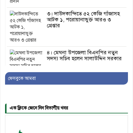
৩। দাউদকান্দিতে ৫২ কেজি গাঁজাসহ
আটক ১, পরোয়ানাভুক্ত আরও ৩
গ্রেপ্তার
৪। মেঘনা উপজেলা বিএনপির নতুন
সদস্য সচিব হলেন সালাউদ্দিন সরকার
ফেসবুকে আমরা
৫। জেলা পুলিশ সুপার থেকে সম্মাননা
পেলেন দাউদকান্দি মডেল থানার
এএসআই সজল
এক ক্লিকে জেনে নিন বিভাগীয় খবর
৬। দাউদকান্দিতে উপজেলা আইন-
শৃঙ্খলা কমিটির মাসিক সভা অনুষ্ঠিত